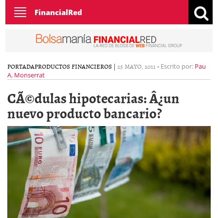
Toggle
FinancialRed
navigation
PORTADA
PRODUCTOS FINANCIEROS
|
25 MAYO, 2011
-
Escrito por:
Pau
A. Monserrat
CÃ©dulas hipotecarias: Â¿un
nuevo producto bancario?