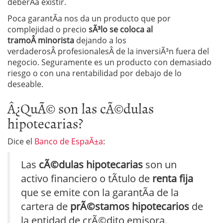
deberÃ­a existir.
Poca garantÃ­a nos da un producto que por
complejidad o precio
sÃ³lo se coloca al
tramoÂ minorista
dejando a los
verdaderosÂ profesionalesÂ de la inversiÃ³n fuera del
negocio. Seguramente es un producto con demasiado
riesgo o con una rentabilidad por debajo de lo
deseable.
Â¿QuÃ© son las cÃ©dulas
hipotecarias?
Dice el
Banco de EspaÃ±a
:
Las
cÃ©dulas hipotecarias
son un
activo financiero o tÃ­tulo de
renta fija
que se emite con la garantÃ­a de la
cartera de
prÃ©stamos hipotecarios
de
la entidad de crÃ©dito emisora.