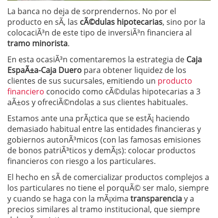
La banca no deja de sorprendernos. No por el
producto en sÃ­, las
cÃ©dulas hipotecarias
, sino por la
colocaciÃ³n de este tipo de inversiÃ³n financiera al
tramo minorista
.
En esta ocasiÃ³n comentaremos la estrategia de
Caja
EspaÃ±a-Caja Duero
para obtener liquidez de los
clientes de sus sucursales, emitiendo un
producto
financiero
conocido como cÃ©dulas hipotecarias a 3
aÃ±os y ofreciÃ©ndolas a sus clientes habituales.
Estamos ante una prÃ¡ctica que se estÃ¡ haciendo
demasiado habitual entre las entidades financieras y
gobiernos autonÃ³micos (con las famosas emisiones
de bonos patriÃ³ticos y demÃ¡s): colocar productos
financieros con riesgo a los particulares.
El hecho en sÃ­ de comercializar productos complejos a
los particulares no tiene el porquÃ© ser malo, siempre
y cuando se haga con la mÃ¡xima
transparencia
y a
precios similares al tramo institucional, que siempre