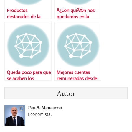
Productos
Â¿Con quiÃ©n nos
destacados de la
quedamos en la
semana
guerra por el pasivo?
Queda poco para que
Mejores cuentas
se acaben los
remuneradas desde
«superdepÃ³sitos»…
el inicio de la
Autor
limitaciÃ³n en los
tipos
Pau A. Monserrat
Economista.