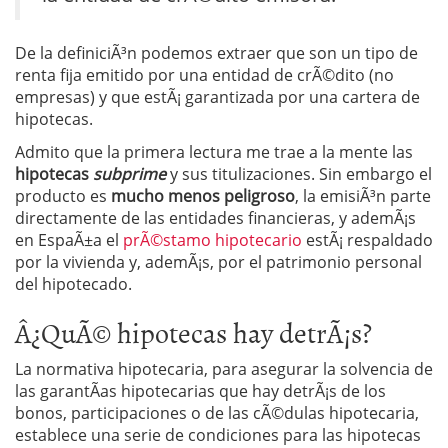
De la definiciÃ³n podemos extraer que son un tipo de
renta fija emitido por una entidad de crÃ©dito (no
empresas) y que estÃ¡ garantizada por una cartera de
hipotecas.
Admito que la primera lectura me trae a la mente las
hipotecas
subprime
y sus titulizaciones. Sin embargo el
producto es
mucho menos peligroso
, la emisiÃ³n parte
directamente de las entidades financieras, y ademÃ¡s
en EspaÃ±a el
prÃ©stamo hipotecario
estÃ¡ respaldado
por la vivienda y, ademÃ¡s, por el patrimonio personal
del hipotecado.
Â¿QuÃ© hipotecas hay detrÃ¡s?
La normativa hipotecaria, para asegurar la solvencia de
las garantÃ­as hipotecarias que hay detrÃ¡s de los
bonos, participaciones o de las cÃ©dulas hipotecaria,
establece una serie de condiciones para las hipotecas