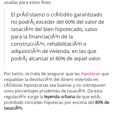
usadas para estos fines:
El prÃ©stamo o crÃ©dito garantizado
no podrÃ¡ exceder del 60% del valor de
tasaciÃ³n del bien hipotecado, salvo
para la financiaciÃ³n de la
construcciÃ³n, rehabilitaciÃ³n o
adquisiciÃ³n de vivienda, en las que
podrÃ¡ alcanzar el 80% de aquel valor.
Por tanto, se trata de asegurar que las
hipotecas
que
respaldan la devoluciÃ³n del dinero invertido en
cÃ©dulas hipotecarias sea buenas y no sobrepasen
unos porcentajes prudentes de tasaciÃ³n. De esta
regulaciÃ³n surge la
leyenda urbana
de que estÃ¡
prohibido conceder hipotecas por encima del
80% de
tasaciÃ³n
.