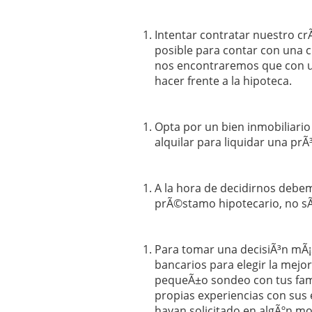
Intentar contratar nuestro cr
posible para contar con una 
nos encontraremos que con 
hacer frente a la hipoteca.
Opta por un bien inmobiliari
alquilar para liquidar una pr
A la hora de decidirnos debemo
prÃ©stamo hipotecario, no sÃ³l
Para tomar una decisiÃ³n mÃ¡
bancarios para elegir la mejor
pequeÃ±o sondeo con tus fami
propias experiencias con sus 
hayan solicitado en algÃºn m