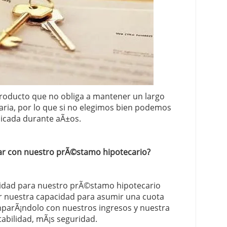
 proceso tradicional: ventajas reales para pymes
a mÃ©dica cuando trabajas por cuenta propia
roducto que no obliga a mantener un largo
aria, por lo que si no elegimos bien podemos
licada durante aÃ±os.
tar con nuestro prÃ©stamo hipotecario?
ntidad para nuestro prÃ©stamo hipotecario
 nuestra capacidad para asumir una cuota
parÃ¡ndolo con nuestros ingresos y nuestra
tabilidad, mÃ¡s seguridad.