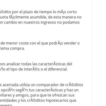
Ã©dito por el plazo de tiempo lo mÃ¡s corto
cuota fÃ¡cilmente asumible, de esta manera no
un cambio en nuestros ingresos no podamos
o de menor coste con el que podrÃ¡s vender o
Ã³xima compra.
s analizar todas las caracterÃ­sticas del
o el tipo de interÃ©s o el diferencial.
s acertada utiliza un comparador de crÃ©ditos
 opciÃ³n segÃºn tus caracterÃ­sticas y haz un
liares y amigos, para que te ofrezcan sus
entidades y los crÃ©ditos hipotecarios que
omento.