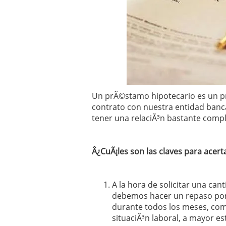
Operar
29/06/2026
Crear empresa online vs
29/05/2026
CÃ³mo afrontar una baj
26/05/2026
Un prÃ©stamo hipotecario es un p
contrato con nuestra entidad banc
tener una relaciÃ³n bastante comp
Â¿CuÃ¡les son las claves para acer
A la hora de solicitar una ca
debemos hacer un repaso por
durante todos los meses, com
situaciÃ³n laboral, a mayor es