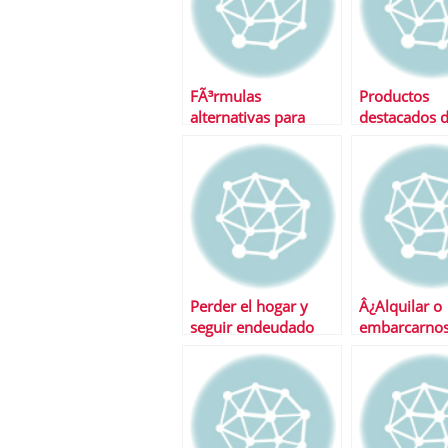
FÃ³rmulas
Productos
alternativas para
destacados d
subrogar la hipoteca
semana
Perder el hogar y
Â¿Alquilar o
seguir endeudado
embarcarnos
con el banco:
hipoteca?
verdades, mentiras y
soluciones