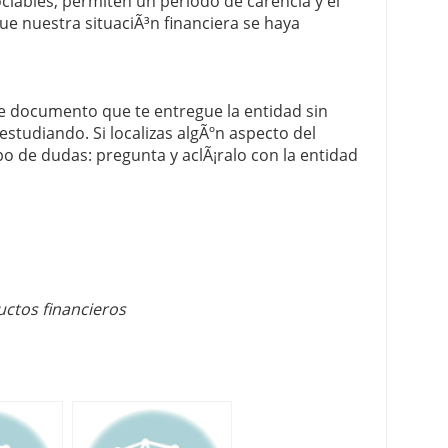
ciables, permiten un periodo de carencia y el
ue nuestra situaciÃ³n financiera se haya
e documento que te entregue la entidad sin
tudiando. Si localizas algÃºn aspecto del
po de dudas: pregunta y aclÃ¡ralo con la entidad
ctos financieros