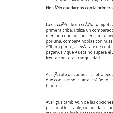
No sÃ³lo quedarnos con la primera
La elecciÃ³n de un crÃ©dito hipote
primera criba, utiliza un comparado
mercado que no encajen con tu per
por una, comparÃ¡ndolas con nuest
Ãºltimo punto, asegÃºrate de conta
pagarÃ¡s y que Ã©sta no supera el 
frente con total tranquilidad.
AsegÃºrate de conocer la letra peq
que conlleve solicitar el crÃ©dito, 
hipoteca.
Averigua tambiÃ©n de las opciones 
personal inestable, no puedas asum