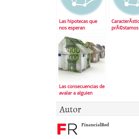
Las hipotecas que
CaracterÃ­sti
nos esperan
prÃ©stamos
hipotecarios
EspaÃ±a
Las consecuencias de
avalar a alguien
Autor
FinancialRed