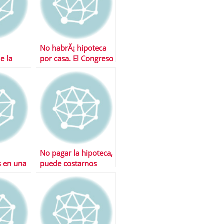
No habrÃ¡ hipoteca
e la
por casa. El Congreso
rechaza la propuesta
No pagar la hipoteca,
 en una
puede costarnos
caro…