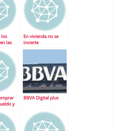
 los
En vivienda no se
en las
invierte
omprar
BBVA Digital plus
sueldo y
ciones
abra