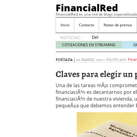
FinancialRed
FinancialRed es una red de blogs especializado
Inicio
Contacto
Notas de prensa
Del
NOTICIAS :
depósito
COTIZACIONES EN STREAMING
G
a la
diversificación:
PORTADA
|
20 MARZO, 2012
-
Escrito por:
Fina
cómo
está
Claves para elegir u
cambiando
la
Una de las tareas mÃ¡s comprometi
gestión
financiaciÃ³n es decantarnos por e
del
financiaciÃ³n de nuestra vivienda,
ahorro
en
pequeÃ±a que debemos entender bi
España
05/08/2026
Seguros de convenio en
descubren cuando ya e
ReseÃ±a de SIFX: Lo Qu