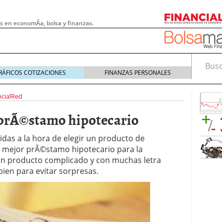
s en economÃ­a, bolsa y finanzas.
Busca
RÁFICOS COTIZACIONES
FINANZAS PERSONALES
ncialRed
n prÃ©stamo hipotecario
das a la hora de elegir un producto de
l mejor prÃ©stamo hipotecario para la
 un producto complicado y con muchas letra
en para evitar sorpresas.
 pymes: la obligación que muchas empresas
s demasiado tarde
20/07/2026
e Deben Saber los Traders Mexicanos Antes de