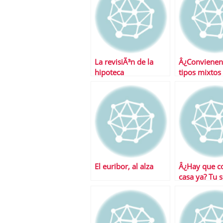
La revisiÃ³n de la
Â¿Convienen
hipoteca
tipos mixtos 
hipotecas?
El euribor, al alza
Â¿Hay que c
casa ya? Tu 
tus desgrava
tienen la pal