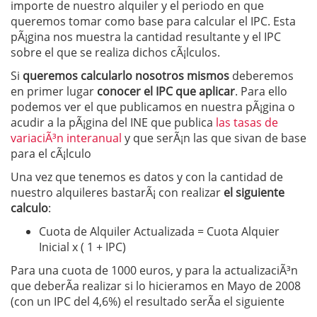
importe de nuestro alquiler y el periodo en que
queremos tomar como base para calcular el IPC. Esta
pÃ¡gina nos muestra la cantidad resultante y el IPC
sobre el que se realiza dichos cÃ¡lculos.
Si
queremos calcularlo nosotros mismos
deberemos
en primer lugar
conocer el IPC que aplicar
. Para ello
podemos ver el que publicamos en nuestra pÃ¡gina o
acudir a la pÃ¡gina del INE que publica
las tasas de
variaciÃ³n interanual
y que serÃ¡n las que sivan de base
para el cÃ¡lculo
Una vez que tenemos es datos y con la cantidad de
nuestro alquileres bastarÃ¡ con realizar
el siguiente
calculo
:
Cuota de Alquiler Actualizada = Cuota Alquier
Inicial x ( 1 + IPC)
Para una cuota de 1000 euros, y para la actualizaciÃ³n
que deberÃ­a realizar si lo hicieramos en Mayo de 2008
(con un IPC del 4,6%) el resultado serÃ­a el siguiente