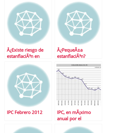
del IPC pero no de los
inflaciÃ³n
impuestos
Â¿Existe riesgo de
Â¿PequeÃ±a
estanflaciÃ³n en
estanflaciÃ³n?
EspaÃ±a?
IPC Febrero 2012
IPC, en mÃ¡ximo
anual por el
encarecimiento de
los carburantes