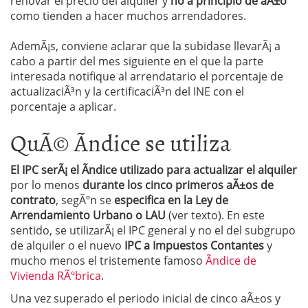
renovar el precio del alquiler y
no a principio de aÃ±o
como tienden a hacer muchos arrendadores.
AdemÃ¡s, conviene aclarar que la subidase llevarÃ¡ a
cabo a partir del mes siguiente en el que la parte
interesada notifique al arrendatario el porcentaje de
actualizaciÃ³n y la certificaciÃ³n del INE con el
porcentaje a aplicar.
QuÃ© Ã­ndice se utiliza
El IPC serÃ¡ el Ã­ndice utilizado para actualizar el alquiler
por lo menos
durante los cinco primeros aÃ±os de
contrato
, segÃºn se
especifica en la Ley de
Arrendamiento Urbano o LAU
(ver texto). En este
sentido, se utilizarÃ¡ el IPC general y no el del subgrupo
de alquiler o el nuevo
IPC a Impuestos Contantes
y
mucho menos el tristemente famoso
Ãndice de
Vivienda RÃºbrica
.
Una vez superado el periodo inicial de cinco aÃ±os y