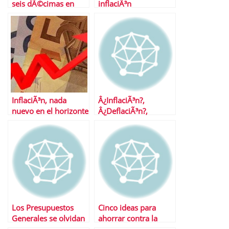
seis dÃ©cimas en
inflaciÃ³n
marzo
subyacente?
InflaciÃ³n, nada
Â¿InflaciÃ³n?,
nuevo en el horizonte
Â¿DeflaciÃ³n?,
espaÃ±ol aunque sÃ­
Â¿QuÃ© nos indican
en el de EE.UU.
las materias primas?
Los Presupuestos
Cinco ideas para
Generales se olvidan
ahorrar contra la