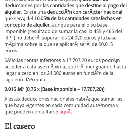
deducciones por las cantidades que destine al pago del
alquiler
. Existe una
deducciÃ³n con carÃ¡cter nacional
que serÃ¡ del
10,05% de las cantidades satisfechas en
concepto de alquiler
, aunque para ello su base
imponible (resultado de sumar la casilla 455 y 465 del
IRPF) no deberÃ¡ superar los 24.020 euros y la base
mÃ¡xima sobre la que se aplicarÃ¡ serÃ¡ de 90.015
euros.
SÃ³lo las rentas inferiores a 17.707,20 euros podrÃ¡n
acceder a esta ase mÃ¡xima, que irÃ¡ menguando hasta
llegar a cero en los 24.000 euros en funciÃ³n de la
siguiente fÃ³rmula:
9.015 â€“ [0,75 x (Base Imponible – 17.707,20)]
A estas deducciones nacionales habrÃ¡ que sumar las
que haya vigentes en cada comunidad autÃ³noma y
que pueden consultarse
aquÃ­
.
El casero