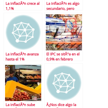
La inflaciÃ³n crece al
La inflaciÃ³n es algo
1,1%
secundario, pero
sÃ³lo por ahora
La inflaciÃ³n avanza
El IPC se sitÃºa en el
hasta el 1%
0,9% en febrero
La inflaciÃ³n sube
Â¿Nos dice algo la