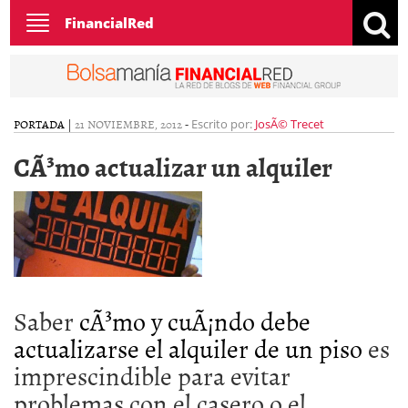
Toggle
FinancialRed
navigation
PORTADA
|
21 NOVIEMBRE, 2012
-
Escrito por:
JosÃ© Trecet
CÃ³mo actualizar un alquiler
Saber
cÃ³mo y cuÃ¡ndo debe
actualizarse el alquiler de un piso
es
imprescindible para evitar
problemas con el casero o el