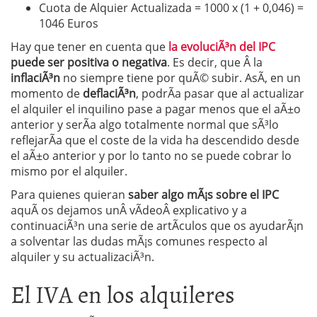
Cuota de Alquier Actualizada = 1000 x (1 + 0,046) =
1046 Euros
Hay que tener en cuenta que
la evoluciÃ³n del IPC
puede ser positiva o negativa
. Es decir, que Â la
inflaciÃ³n
no siempre tiene por quÃ© subir. AsÃ­, en un
momento de
deflaciÃ³n
, podrÃ­a pasar que al actualizar
el alquiler el inquilino pase a pagar menos que el aÃ±o
anterior y serÃ­a algo totalmente normal que sÃ³lo
reflejarÃ­a que el coste de la vida ha descendido desde
el aÃ±o anterior y por lo tanto no se puede cobrar lo
mismo por el alquiler.
Para quienes quieran
saber algo mÃ¡s sobre el IPC
aquÃ­ os dejamos unÂ vÃ­deoÂ explicativo y a
continuaciÃ³n una serie de artÃ­culos que os ayudarÃ¡n
a solventar las dudas mÃ¡s comunes respecto al
alquiler y su actualizaciÃ³n.
El IVA en los alquileres