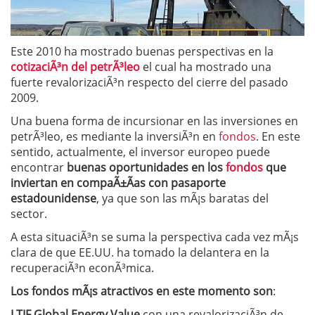
Este 2010 ha mostrado buenas perspectivas en la
cotizaciÃ³n del petrÃ³leo
el cual ha mostrado una
fuerte revalorizaciÃ³n respecto del cierre del pasado
2009.
Una buena forma de incursionar en las inversiones en
petrÃ³leo, es mediante la inversiÃ³n en
fondos
. En este
sentido, actualmente, el inversor europeo puede
encontrar
buenas oportunidades en los
fondos
que
inviertan en compaÃ±Ã­as con pasaporte
estadounidense
, ya que son las mÃ¡s baratas del
sector.
A esta situaciÃ³n se suma la perspectiva cada vez mÃ¡s
clara de que EE.UU. ha tomado la delantera en la
recuperaciÃ³n econÃ³mica.
Los fondos mÃ¡s atractivos en este momento son
:
LTIF Global Energy Value
con una revalorizaciÃ³n de