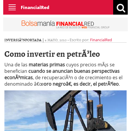
Toggle
FinancialRed
navigation
INVERSIÃ³N
PORTADA
|
4 MAYO, 2010
-
Escrito por:
FinancialRed
Como invertir en petrÃ³leo
Una de las
materias primas
cuyos precios mÃ¡s se
benefician
cuando se anuncian buenas perspectivas
econÃ³micas
, de recuperaciÃ³n o de crecimiento es el
denominado â€œ
oro negroâ€, es decir, el petrÃ³leo
.