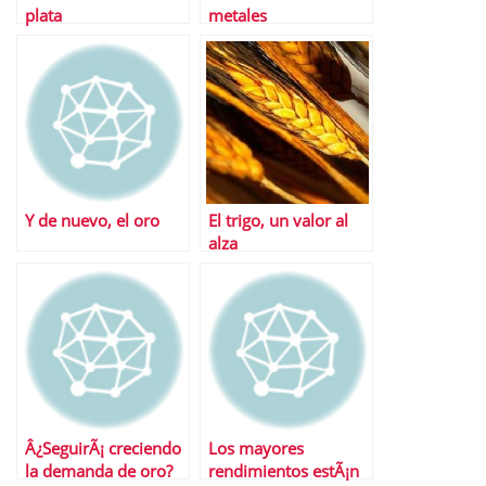
plata
metales
Y de nuevo, el oro
El trigo, un valor al
alza
Â¿SeguirÃ¡ creciendo
Los mayores
la demanda de oro?
rendimientos estÃ¡n