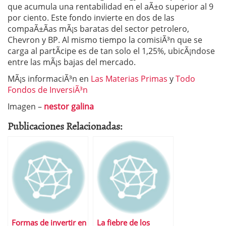
que acumula una rentabilidad en el aÃ±o superior al 9
por ciento. Este fondo invierte en dos de las
compaÃ±Ã­as mÃ¡s baratas del sector petrolero,
Chevron y BP. Al mismo tiempo la comisiÃ³n que se
carga al partÃ­cipe es de tan solo el 1,25%, ubicÃ¡ndose
entre las mÃ¡s bajas del mercado.
MÃ¡s informaciÃ³n en
Las Materias Primas
y
Todo
Fondos de InversiÃ³n
Imagen –
nestor galina
Publicaciones Relacionadas:
Formas de invertir en
La fiebre de los