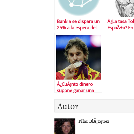
Bankia se dispara un
Â¿La tasa To
25% a la espera del
EspaÃ±a? En 
manÃ¡ europeo
cuento el lo
llega
Â¿CuÃ¡nto dinero
supone ganar una
medalla olÃ­mpica?
Autor
Pilar BlÃ¡zquez