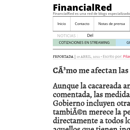
FinancialRed
FinancialRed es una red de blogs especializado
Inicio
Contacto
Notas de prensa
Del
NOTICIAS :
depósito
COTIZACIONES EN STREAMING
G
a la
diversificación:
FR
PORTADA
|
19 ABRIL, 2012
-
Escrito por:
Pila
cómo
está
CÃ³mo me afectan las
cambiando
la
gestión
Aunque la cacareada amn
del
comentada, las medidas
ahorro
en
Gobierno incluyen otra
España
tambiÃ©n merece la pe
05/08/2026
Seguros de convenio en
directamente a todos lo
descubren cuando ya e
aquellos que tienen ing
ReseÃ±a de SIFX: Lo Qu