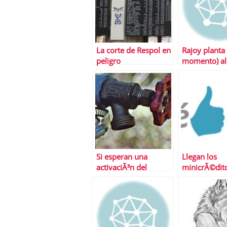
La corte de Respol en
Rajoy planta 
peligro
momento) al
Si esperan una
Llegan los
activaciÃ³n del
minicrÃ©dit
crÃ©dito van listos