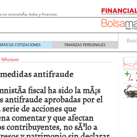
s en economÃ­a, bolsa y finanzas.
Busca
RÁFICOS COTIZACIONES
FINANZAS PERSONALES
r BlÃ¡zquez
 medidas antifraude
istÃ­a fiscal ha sido la mÃ¡s
 antifraude aprobadas por el
 serie de acciones que
na comentar y que afectan
 pymes: la obligación que muchas empresas
s contribuyentes, no sÃ³lo a
s demasiado tarde
20/07/2026
resos y patrimonio sin declarar.
e Deben Saber los Traders Mexicanos Antes de