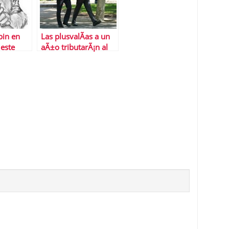
bin en
Las plusvalÃ­as a un
este
aÃ±o tributarÃ¡n al
bo nunca
tipo del IRPF