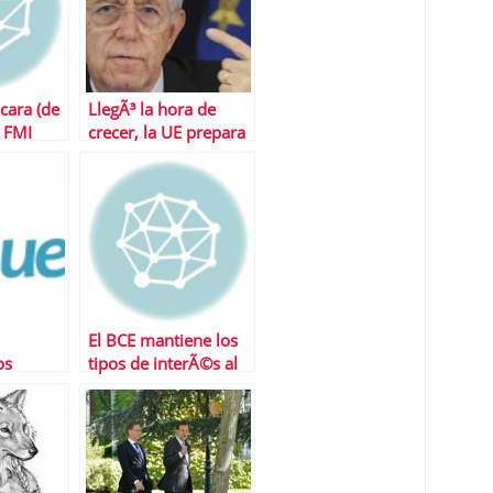
cara (de
LlegÃ³ la hora de
 FMI
crecer, la UE prepara
un paquete de estÃ­
mulos de 130.000
millones euros
El BCE mantiene los
os
tipos de interÃ©s al
0,75%