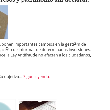
 proceso tradicional: ventajas reales para pymes
a mÃ©dica cuando trabajas por cuenta propia
uponen importantes cambios en la gestiÃ³n de
igaciÃ³n de informar de determinadas inversiones.
ce la Ley Antifraude no afectan a los ciudadanos,
 Su objetivo…
Sigue leyendo.