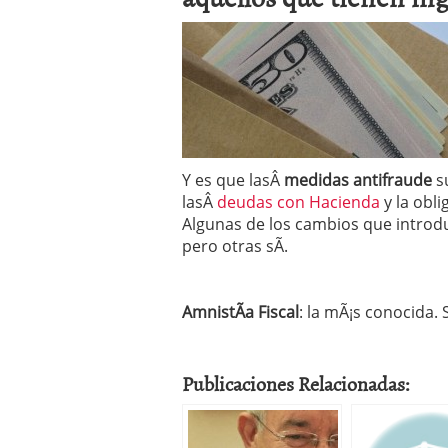
Operar
29/06/2026
Crear empresa online vs
29/05/2026
CÃ³mo afrontar una baj
26/05/2026
Y es que lasÂ
medidas antifraude
s
lasÂ
deudas con Hacienda
y la obl
Algunas de los cambios que introdu
pero otras sÃ­.
AmnistÃ­a Fiscal
: la mÃ¡s conocida.
Publicaciones Relacionadas: