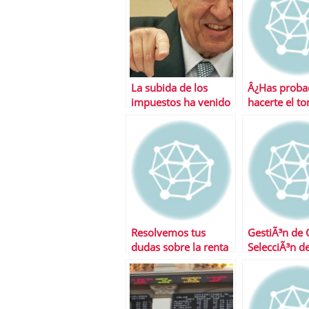
La subida de los
Â¿Has proba
impuestos ha venido
hacerte el t
para quedarse
Hacienda?
Resolvemos tus
GestiÃ³n de 
dudas sobre la renta
SelecciÃ³n de
cartera Ã³pt