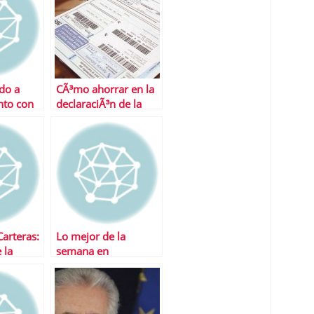
do a
CÃ³mo ahorrar en la
onto con
declaraciÃ³n de la
renta
Carteras:
Lo mejor de la
 la
semana en
ima
Financialred