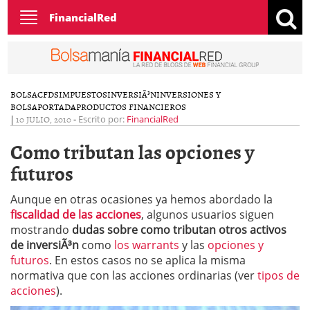
Toggle
FinancialRed
navigation
BOLSA
CFDS
IMPUESTOS
INVERSIÃ³N
INVERSIONES Y
BOLSA
PORTADA
PRODUCTOS FINANCIEROS
|
10 JULIO, 2010
-
Escrito por:
FinancialRed
Como tributan las opciones y
futuros
Aunque en otras ocasiones ya hemos abordado la
fiscalidad de las acciones
, algunos usuarios siguen
mostrando
dudas sobre como tributan otros activos
de inversiÃ³n
como
los warrants
y las
opciones y
futuros
. En estos casos no se aplica la misma
normativa que con las acciones ordinarias (ver
tipos de
acciones
).