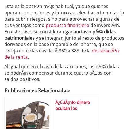
Esta es la opciÃ³n mÃ¡s habitual, ya que quienes
operan con opciones y futuros suelen hacerlo no tanto
para cubrir riesgos, sino para aprovechar algunas de
sus ventajas como
producto financiero
de inversiÃ³n.
En este caso, se consideran
ganancias o pÃ©rdidas
patrimoniales
y se integran junto al resto de productos
derivados en la base imponible del ahorro, que se
refleja entre las casillasÂ 360 a 385 de la
declaraciÃ³n
de la renta
.
Al igual que en el caso de las acciones, las pÃ©rdidas
se podrÃ¡n compensar durante cuatro aÃ±os con
saldos positivos.
Publicaciones Relacionadas:
Â¿CuÃ¡nto dinero
ocultan los
espaÃ±oles en paraÃ­
sos fiscales?