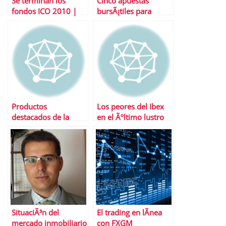
Se terminan los
Cinco apuestas
fondos ICO 2010 |
bursÃ¡tiles para
Timing Ãºltimas
empezar el aÃ±o
operaciones
Productos
Los peores del Ibex
destacados de la
en el Ãºltimo lustro
semana
son….
SituaciÃ³n del
El trading en lÃ­nea
mercado inmobiliario
con FXGM