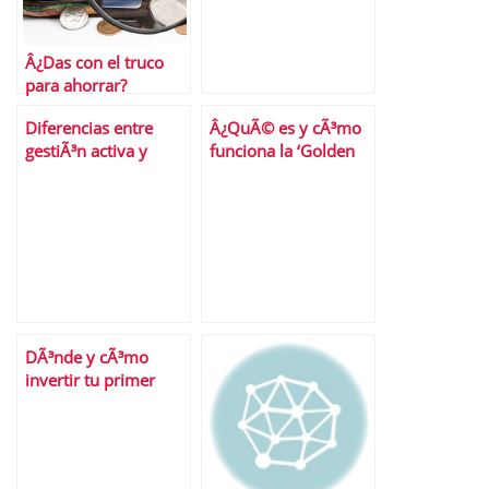
Â¿Das con el truco
para ahorrar?
Diferencias entre
Â¿QuÃ© es y cÃ³mo
gestiÃ³n activa y
funciona la ‘Golden
gestiÃ³n pasiva de las
Visa’?
inversiones
DÃ³nde y cÃ³mo
invertir tu primer
sueldo