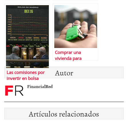
espaÃ±ol
independientemente
del tipo IVA
Comprar una
vivienda para
alquilarla
Autor
Las comisiones por
invertir en bolsa
FinancialRed
Artículos relacionados