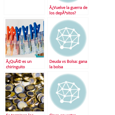
Â¿Vuelve la guerra de
los depÃ³sitos?
Â¿QuÃ© es un
Deuda vs Bolsa: gana
chiringuito
la bolsa
financiero?