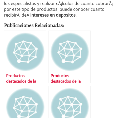
los especialistas y realizar cÃ¡lculos de cuanto cobrarÃ¡
por este tipo de productos, puede conocer cuanto
recibirÃ¡ deÂ
intereses en depositos
.
Publicaciones Relacionadas:
Productos
Productos
destacados de la
destacados de la
semana
semana