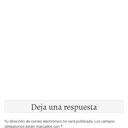
Deja una respuesta
Tu dirección de correo electrónico no será publicada.
Los campos
obligatorios están marcados con
*