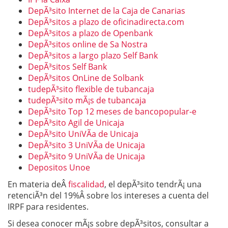
DepÃ³sito Internet de la Caja de Canarias
DepÃ³sitos a plazo de oficinadirecta.com
DepÃ³sitos a plazo de Openbank
DepÃ³sitos online de Sa Nostra
DepÃ³sitos a largo plazo Self Bank
DepÃ³sitos Self Bank
DepÃ³sitos OnLine de Solbank
tudepÃ³sito flexible de tubancaja
tudepÃ³sito mÃ¡s de tubancaja
DepÃ³sito Top 12 meses de bancopopular-e
DepÃ³sito Agil de Unicaja
DepÃ³sito UniVÃ­a de Unicaja
DepÃ³sito 3 UniVÃ­a de Unicaja
DepÃ³sito 9 UniVÃ­a de Unicaja
Depositos Unoe
En materia deÂ
fiscalidad
, el depÃ³sito tendrÃ¡ una
retenciÃ³n del 19%Â sobre los intereses a cuenta del
IRPF para residentes.
Si desea conocer mÃ¡s sobre depÃ³sitos, consultar a