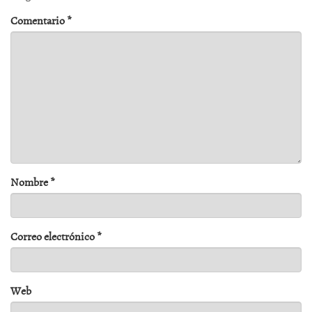
Comentario
*
Nombre
*
Correo electrónico
*
Web