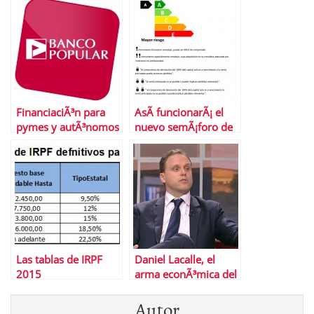
FinanciaciÃ³n para
AsÃ­ funcionarÃ¡ el
pymes y autÃ³nomos
nuevo semÃ¡foro de
con Banco Popular
la CNMV para que
inviertas sin riesgo
Las tablas de IRPF
Daniel Lacalle, el
2015
arma econÃ³mica del
PP contra podemos
Autor