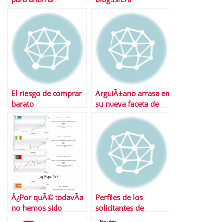
El riesgo de comprar
ArguiÃ±ano arrasa en
barato
su nueva faceta de
economista
Â¿Por quÃ© todavÃ­a
Perfiles de los
no hemos sido
solicitantes de
rescatados?
microcrÃ©ditos