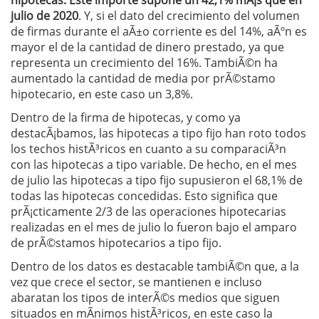
hipotecas. Este importe supone un 42,1% mÃ¡s que en
julio de 2020
. Y, si el dato del crecimiento del volumen
de firmas durante el aÃ±o corriente es del 14%, aÃºn es
mayor el de la cantidad de dinero prestado, ya que
representa un crecimiento del 16%. TambiÃ©n ha
aumentado la cantidad de media por prÃ©stamo
hipotecario, en este caso un 3,8%.
Dentro de la firma de hipotecas, y como ya
destacÃ¡bamos, las hipotecas a tipo fijo han roto todos
los techos histÃ³ricos en cuanto a su comparaciÃ³n
con las hipotecas a tipo variable. De hecho, en el mes
de julio las hipotecas a tipo fijo supusieron el 68,1% de
todas las hipotecas concedidas. Esto significa que
prÃ¡cticamente 2/3 de las operaciones hipotecarias
realizadas en el mes de julio lo fueron bajo el amparo
de prÃ©stamos hipotecarios a tipo fijo.
Dentro de los datos es destacable tambiÃ©n que, a la
vez que crece el sector, se mantienen e incluso
abaratan los tipos de interÃ©s medios que siguen
situados en mÃ­nimos histÃ³ricos, en este caso la