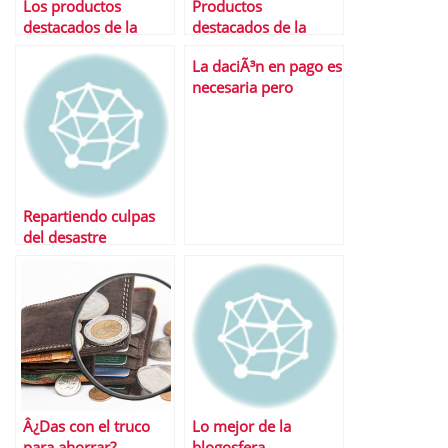
Los productos
Productos
destacados de la
destacados de la
semana
semana
La daciÃ³n en pago es
necesaria pero
insuficiente
Repartiendo culpas
del desastre
inmobiliario
Â¿CÃ³mo hemos
llegado hasta aquÃ­ y
quÃ© hacer ahora
con tu piso?
Â¿Das con el truco
Lo mejor de la
para ahorrar?
blogosfera