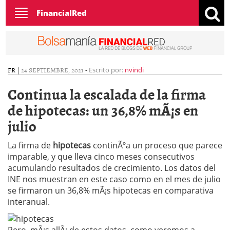
Toggle
FinancialRed
navigation
FR
|
24 SEPTIEMBRE, 2021
-
Escrito por:
nvindi
Continua la escalada de la firma
de hipotecas: un 36,8% mÃ¡s en
julio
La firma de
hipotecas
continÃºa un proceso que parece
imparable, y que lleva cinco meses consecutivos
acumulando resultados de crecimiento. Los datos del
INE nos muestran en este caso como en el mes de julio
se firmaron un 36,8% mÃ¡s hipotecas en comparativa
interanual.