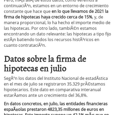
Pero, mÃ¡s allÃ¡ de estos datos, como veremos a
continuaciÃ³n, estamos en un entorno de crecimiento
constante que hace que
en lo que llevamos de 2021 la
firma de hipotecas haya crecido cerca de 15%
, y, de
manera proporcional, lo ha hecho el importe medio de
las hipotecas. Por otro lado, tambiÃ©n estamos
encontrando un dato relevante: las hipotecas a tipo fijo
estÃ¡n batiendo todos los recursos histÃ³ricos en
cuanto contrataciÃ³n.
Datos sobre la firma de
hipotecas en julio
SegÃºn los datos del Instituto Nacional de estadÃ­stica
en el mes de julio se registraron 35.329 prÃ©stamos
hipotecarios. Este dato en comparativa interanual
estarÃ­amos ante un crecimiento del 36,8%.
En datos concretos, en julio, las entidades financieras
espaÃ±olas prestaron 4823,35 millones de euros en