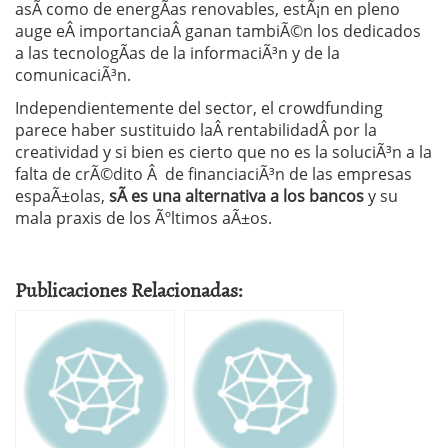
asÃ­ como de energÃ­as renovables, estÃ¡n en pleno
auge eÂ importanciaÂ ganan tambiÃ©n los dedicados
a las tecnologÃ­as de la informaciÃ³n y de la
comunicaciÃ³n.
Independientemente del sector, el crowdfunding
parece haber sustituido laÂ rentabilidadÂ por la
creatividad y si bien es cierto que no es la soluciÃ³n a la
falta de crÃ©dito Â de financiaciÃ³n de las empresas
espaÃ±olas,
sÃ­ es una alternativa a los bancos
y su
mala praxis de los Ãºltimos aÃ±os.
Publicaciones Relacionadas: