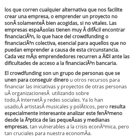
los que corren cualquier alternativa que nos facilite
crear una empresa, o emprender un proyecto no
sonÂ solamenteÂ bien acogidas, si no vitales. Las
empresas espaÃ±olas tienen muy Â difÃ­cil encontrar
financiaciÃ³n, lo que hace del crowdfunding o
financiaciÃ³n colectiva, esencial para aquellos que no
puedan emprender a causa de esta circunstancia.
Cada vez mÃ¡s emprendedores recurren a Ã©l ante las
dificultades de acceso a la financiaciÃ³n bancaria.
El crowdfunding son un grupo de personas que se
unen para conseguir dinero
u otros recursos para
financiar las iniciativas y proyectos de otras personas
uÂ organizacionesÂ utilizando sobre
todo,Â InternetÂ y redes sociales. Ya lo han
usado,Â artistasÂ musicales y polÃ­ticos, pero
resulta
especialmente interesante analizar este fenÃ³meno
desde la Ã³ptica de las pequeÃ±as y medianas
empresas
, tan vulnerables a la crisis econÃ³mica, pero
tan cruciales para nuestra economÃ­a.