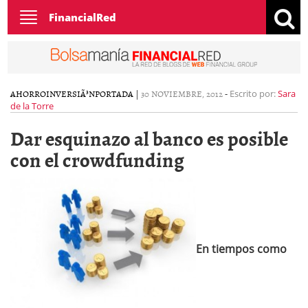
Toggle
FinancialRed
navigation
AHORRO
INVERSIÃ³N
PORTADA
|
30 NOVIEMBRE, 2012
-
Escrito por:
Sara
de la Torre
Dar esquinazo al banco es posible
con el crowdfunding
En tiempos como