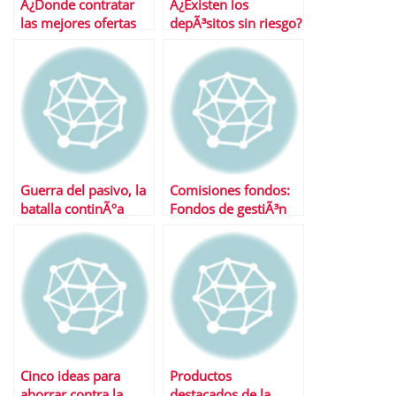
Â¿Donde contratar
Â¿Existen los
las mejores ofertas
depÃ³sitos sin riesgo?
en depÃ³sitos?
Guerra del pasivo, la
Comisiones fondos:
batalla continÃºa
Fondos de gestiÃ³n
pasiva vs ETF
Cinco ideas para
Productos
ahorrar contra la
destacados de la