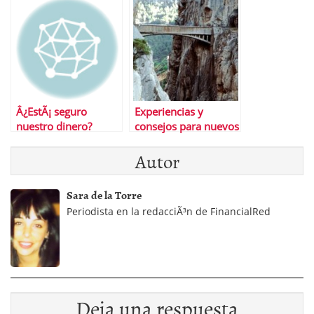
rentabilidad?
Â¿EstÃ¡ seguro
Experiencias y
nuestro dinero?
consejos para nuevos
#inversores en
Autor
#bolsa
Sara de la Torre
Periodista en la redacciÃ³n de FinancialRed
Deja una respuesta