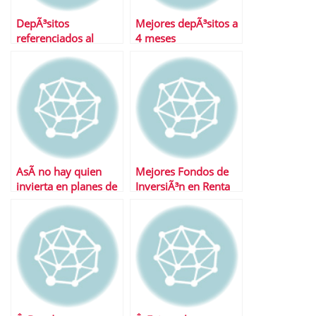
DepÃ³sitos
Mejores depÃ³sitos a
referenciados al
4 meses
Euribor
AsÃ­ no hay quien
Mejores Fondos de
invierta en planes de
InversiÃ³n en Renta
pensiones
Variable Emergentes