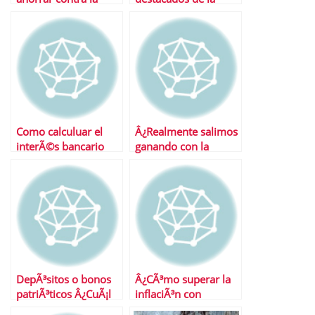
inflaciÃ³n
semana
Como calculuar el
Â¿Realmente salimos
interÃ©s bancario
ganando con la
guerra del pasivo?
DepÃ³sitos o bonos
Â¿CÃ³mo superar la
patriÃ³ticos Â¿CuÃ¡l
inflaciÃ³n con
gana la batalla de la
nuestras inversiones?