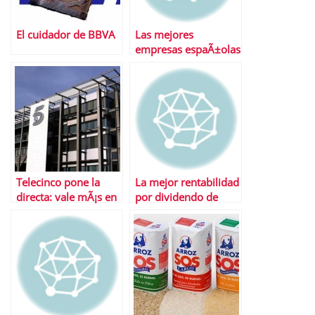
El cuidador de BBVA
Las mejores
empresas espaÃ±olas
segÃºn Fortune
Telecinco pone la
La mejor rentabilidad
directa: vale mÃ¡s en
por dividendo de
bolsa que Antena 3,
Europa
Prisa y Vocento
juntos