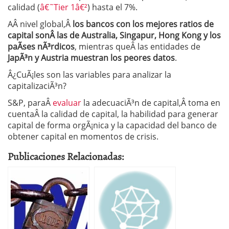
calidad (
â€˜Tier 1â€²
) hasta el 7%.
AÂ nivel global,Â
los bancos con los mejores ratios de
capital sonÂ las de Australia, Singapur, Hong Kong y los
paÃ­ses nÃ³rdicos
, mientras queÂ las entidades de
JapÃ³n y Austria muestran los peores datos
.
Â¿CuÃ¡les son las variables para analizar la
capitalizaciÃ³n?
S&P, paraÂ
evaluar
la adecuaciÃ³n de capital,Â toma en
cuentaÂ la calidad de capital, la habilidad para generar
capital de forma orgÃ¡nica y la capacidad del banco de
obtener capital en momentos de crisis.
Publicaciones Relacionadas: