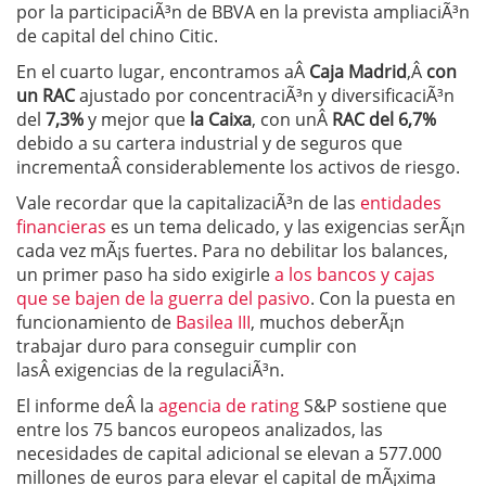
por la participaciÃ³n de BBVA en la prevista ampliaciÃ³n
de capital del chino Citic.
En el cuarto lugar, encontramos aÂ
Caja Madrid
,Â
con
un RAC
ajustado por concentraciÃ³n y diversificaciÃ³n
del
7,3%
y mejor que
la Caixa
, con unÂ
RAC del 6,7%
debido a su cartera industrial y de seguros que
incrementaÂ considerablemente los activos de riesgo.
Vale recordar que la capitalizaciÃ³n de las
entidades
financieras
es un tema delicado, y las exigencias serÃ¡n
cada vez mÃ¡s fuertes. Para no debilitar los balances,
un primer paso ha sido exigirle
a los bancos y cajas
que se bajen de la guerra del pasivo
. Con la puesta en
funcionamiento de
Basilea III
, muchos deberÃ¡n
trabajar duro para conseguir cumplir con
lasÂ exigencias de la regulaciÃ³n.
El informe deÂ la
agencia de rating
S&P sostiene que
entre los 75 bancos europeos analizados, las
necesidades de capital adicional se elevan a 577.000
millones de euros para elevar el capital de mÃ¡xima