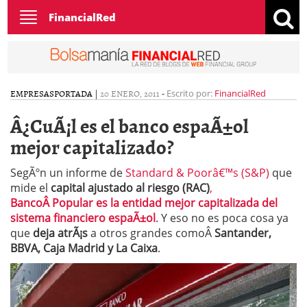
Toggle
FinancialRed
navigation
EMPRESAS
PORTADA
|
20 ENERO, 2011
-
Escrito por:
FinancialRed
Â¿CuÃ¡l es el banco espaÃ±ol
mejor capitalizado?
SegÃºn un informe de
Standard & Poorâ€™s (S&P)
que
mide el
capital ajustado al riesgo (RAC)
,
BancoÂ Popular es la entidad mejor capitalizada del
sistema financiero espaÃ±ol
. Y eso no es poca cosa ya
que
deja atrÃ¡s
a otros grandes comoÂ
Santander,
BBVA, Caja Madrid y La Caixa
.