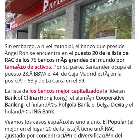
Sin embargo, a nivel mundial, el banco que preside
Ãngel Ron se encuentra en el
puesto 20 de la lista de
RAC de los 75 bancos mÃ¡s grandes del mundo por
tamaÃ±o de activos
. Por su parte, Santander ocupa el
puesto 28,Â BBVA el 44, de Caja Madrid estÃ¡ en la
posiciÃ³n 53 y de La Caixa en el 59.
La lista de
los bancos mejor capitalizados
la lideran
Bank of China
(Hong Kong), el alemÃ¡n
Cooperative
Banking
, el finlandÃ©s
Pohjola Bank
, el belga
Dexia
y el
holandÃ©s
ING Bank
.
Veamos los casos espaÃ±oles uno a uno.
El Popular
(el
mejor en el lugar 20 de la lista)Â tiene unÂ
RAC
ajustado por concentraciÃ³n o diversificaciÃ³n del