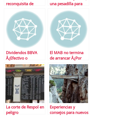
reconquisita de
una pesadilla para
Iberdrola Renovables
Inditex
Dividendos BBVA
El MAB no termina
Â¿Efectivo o
de arrancar Â¿Por
Acciones?
quÃ©?
La corte de Respol en
Experiencias y
peligro
consejos para nuevos