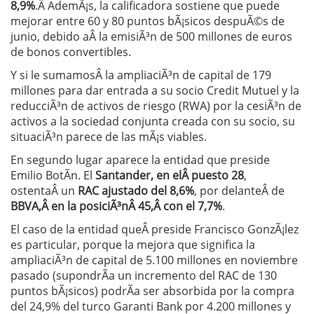
8,9%
.Â AdemÃ¡s, la calificadora sostiene que puede
mejorar entre 60 y 80 puntos bÃ¡sicos despuÃ©s de
junio, debido aÂ la emisiÃ³n de 500 millones de euros
de bonos convertibles.
Y si le sumamosÂ la ampliaciÃ³n de capital de 179
millones para dar entrada a su socio Credit Mutuel y la
reducciÃ³n de activos de riesgo (RWA) por la cesiÃ³n de
activos a la sociedad conjunta creada con su socio, su
situaciÃ³n parece de las mÃ¡s viables.
En segundo lugar aparece la entidad que preside
Emilio BotÃ­n. El
Santander, en elÂ puesto 28
,
ostentaÂ un
RAC ajustado del 8,6%
, por delanteÂ de
BBVA,Â en la posiciÃ³nÂ 45,Â con el 7,7%
.
El caso de la entidad queÂ preside Francisco GonzÃ¡lez
es particular, porque la mejora que significa la
ampliaciÃ³n de capital de 5.100 millones en noviembre
pasado (supondrÃ­a un incremento del RAC de 130
puntos bÃ¡sicos) podrÃ­a ser absorbida por la compra
del 24,9% del turco Garanti Bank por 4.200 millones y