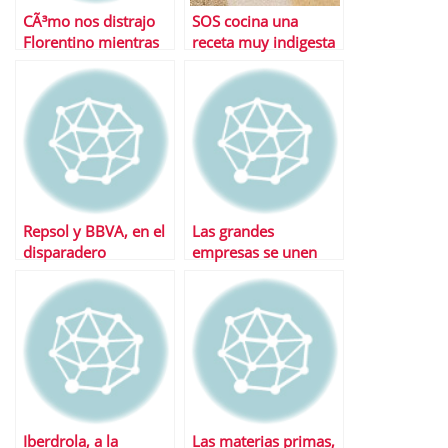
CÃ³mo nos distrajo
SOS cocina una
Florentino mientras
receta muy indigesta
planeaba asaltar una
para Ruiz-Mateos
empresa alemana
Repsol y BBVA, en el
Las grandes
disparadero
empresas se unen
contra la crisis y por
la competitividad
Iberdrola, a la
Las materias primas,