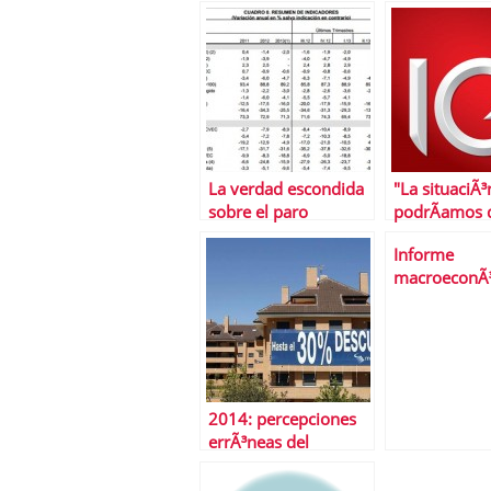
curiosidades
2013
La verdad escondida
"La situaciÃ³
sobre el paro
podrÃ­amos d
de muy incie
Informe
macroeconÃ
Del 17 al 21
febrero de 
2014: percepciones
errÃ³neas del
mercado inmobiliario