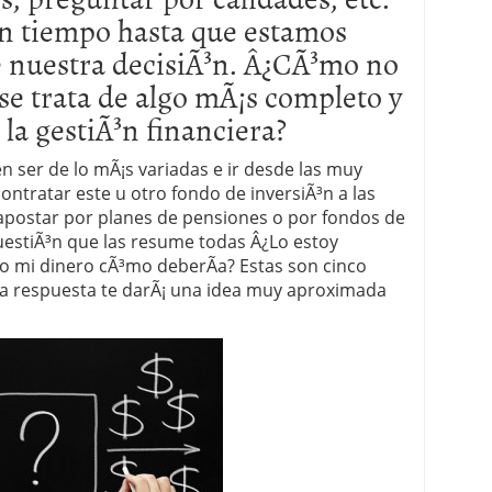
 un tiempo hasta que estamos
 proceso tradicional: ventajas reales para pymes
e nuestra decisiÃ³n. Â¿CÃ³mo no
a mÃ©dica cuando trabajas por cuenta propia
e trata de algo mÃ¡s completo y
a gestiÃ³n financiera?
 ser de lo mÃ¡s variadas e ir desde las muy
ntratar este u otro fondo de inversiÃ³n a las
postar por planes de pensiones o por fondos de
uestiÃ³n que las resume todas Â¿Lo estoy
o mi dinero cÃ³mo deberÃ­a? Estas son cinco
a respuesta te darÃ¡ una idea muy aproximada