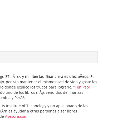
ngo 37 aÃ±os y
mi libertad financiera es diez aÃ±os
. Es
ajo, podrÃ­a mantener el mismo nivel de vida y gasto los
ro donde explico los trucos para lograrlo,
"Ten Peor
ido uno de los libros mÃ¡s vendidos de finanzas
ombia y PerÃº.
ts Institute of Technology y un apasionado de las
iÃ³n es ayudar a otras personas a ser libres
 de
Asesora.com
.