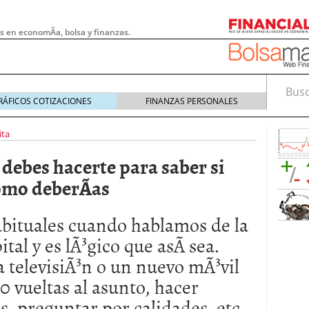
s en economÃ­a, bolsa y finanzas.
Busca
RÁFICOS COTIZACIONES
FINANZAS PERSONALES
ita
debes hacerte para saber si
omo deberÃ­as
abituales cuando hablamos de la
tal y es lÃ³gico que asÃ­ sea.
 televisiÃ³n o un nuevo mÃ³vil
 pymes: la obligación que muchas empresas
 vueltas al asunto, hacer
s demasiado tarde
20/07/2026
, preguntar por calidades, etc.
e Deben Saber los Traders Mexicanos Antes de