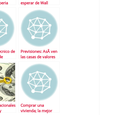
beria
esperar de Wall
Street?
©cnico de
Previsiones: AsÃ­ ven
de
las casas de valores
siÃ³n
2011 (I)
acionales
Comprar una
y
vivienda; la mejor