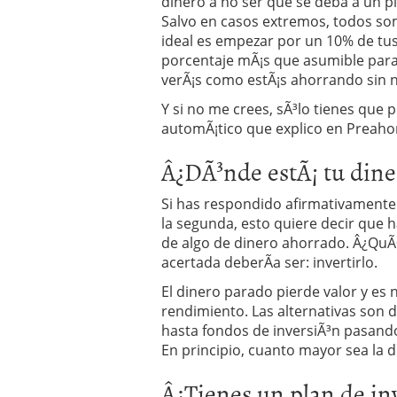
dinero a no ser que se deba a un p
Salvo en casos extremos, todos so
ideal es empezar por un 10% de tu
porcentaje mÃ¡s que asumible para
verÃ¡s como estÃ¡s ahorrando sin n
Y si no me crees, sÃ³lo tienes que
automÃ¡tico que explico en Preaho
Â¿DÃ³nde estÃ¡ tu dine
Si has respondido afirmativamente 
la segunda, esto quiere decir que 
de algo de dinero ahorrado. Â¿QuÃ
acertada deberÃ­a ser: invertirlo.
El dinero parado pierde valor y es
rendimiento. Las alternativas son d
hasta fondos de inversiÃ³n pasando
En principio, cuanto mayor sea la d
Â¿Tienes un plan de inv