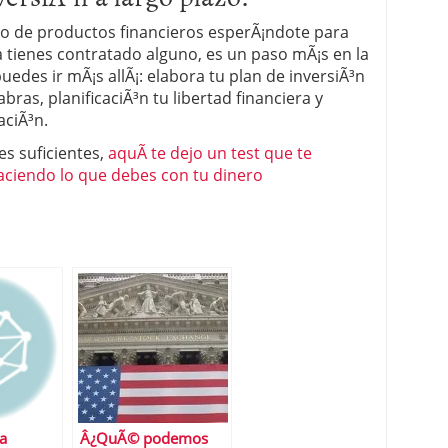
o de productos financieros esperÃ¡ndote para
ya tienes contratado alguno, es un paso mÃ¡s en la
uedes ir mÃ¡s allÃ¡: elabora tu plan de inversiÃ³n
bras, planificaciÃ³n tu libertad financiera y
aciÃ³n.
es suficientes,
aquÃ­ te dejo un test que te
haciendo lo que debes con tu dinero
la
Â¿QuÃ© podemos