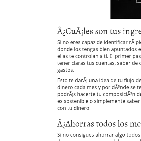
Â¿CuÃ¡les son tus ingre
Si no eres capaz de identificar rÃ
donde los tengas bien apuntados es
ellas te controlan a ti. El primer p
tener claras tus cuentas, saber de 
gastos.
Esto te darÃ¡ una idea de tu flujo de
dinero cada mes y por dÃ³nde se te
podrÃ¡s hacerte tu composiciÃ³n de
es sostenible o simplemente saber 
con tu dinero.
Â¿Ahorras todos los me
Si no consigues ahorrar algo todo