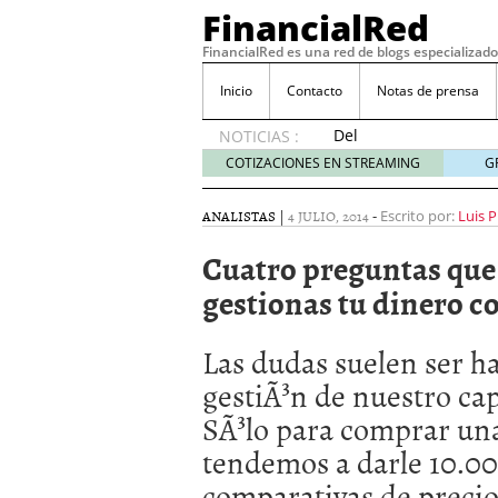
FinancialRed
FinancialRed es una red de blogs especializado
Inicio
Contacto
Notas de prensa
Del
NOTICIAS :
depósito
COTIZACIONES EN STREAMING
G
a la
diversificación:
ANALISTAS
|
4 JULIO, 2014
-
Escrito por:
Luis P
cómo
está
Cuatro preguntas que 
cambiando
gestionas tu dinero c
la
gestión
del
Las dudas suelen ser h
ahorro
en
gestiÃ³n de nuestro capi
España
SÃ³lo para comprar una
05/08/2026
Seguros de convenio en
tendemos a darle 10.000
descubren cuando ya e
comparativas de precios
ReseÃ±a de SIFX: Lo Qu