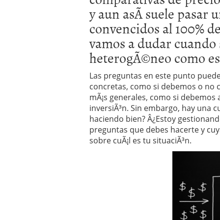
Operar
29/06/2026
y aun asÃ­ suele pasar
Crear empresa online vs
convencidos al 100% d
29/05/2026
CÃ³mo afrontar una baj
vamos a dudar cuando s
26/05/2026
heterogÃ©neo como es l
Las preguntas en este punto pueden
concretas, como si debemos o no co
mÃ¡s generales, como si debemos a
inversiÃ³n. Sin embargo, hay una c
haciendo bien? Â¿Estoy gestionand
preguntas que debes hacerte y cuy
sobre cuÃ¡l es tu situaciÃ³n.