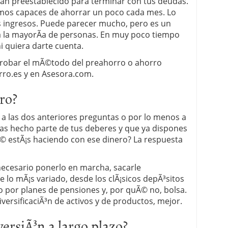
lan preestablecido para terminar con tus deudas.
mos capaces de ahorrar un poco cada mes. Lo
s ingresos. Puede parecer mucho, pero es un
 la mayorÃ­a de personas. En muy poco tiempo
i quiera darte cuenta.
 probar el mÃ©todo del preahorro o ahorro
rro.es y en Asesora.com.
ro?
a las dos anteriores preguntas o por lo menos a
has hecho parte de tus deberes y que ya dispones
© estÃ¡s haciendo con ese dinero? La respuesta
 necesario ponerlo en marcha, sacarle
e lo mÃ¡s variado, desde los clÃ¡sicos depÃ³sitos
 por planes de pensiones y, por quÃ© no, bolsa.
iversificaciÃ³n de activos y de productos, mejor.
ersiÃ³n a largo plazo?