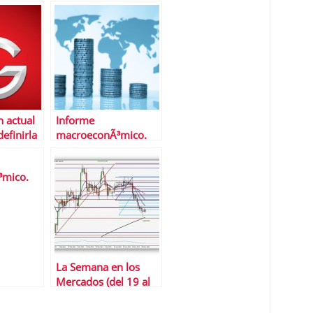
 de este
forma de perder
dinero
n actual
Informe
efinirla
macroeconÃ³mico.
rta"
Del 20 al 24 de enero
de 2014
³mico.
 de
2014
La Semana en los
Mercados (del 19 al
23 de mayo)