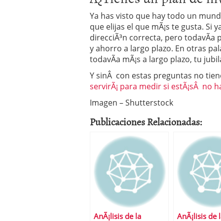
Ya has visto que hay todo un mund
que elijas el que mÃ¡s te gusta. Si 
direcciÃ³n correcta, pero todavÃ­a p
y ahorro a largo plazo. En otras pala
todavÃ­a mÃ¡s a largo plazo, tu jubil
Y sinÂ con estas preguntas no tien
servirÃ¡ para medir si estÃ¡sÂ no 
Imagen – Shutterstock
Publicaciones Relacionadas:
AnÃ¡lisis de la
AnÃ¡lisis de 