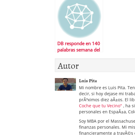
DB responde en 140
palabras semana del
10 al 16 de
Autor
noviembre
Luis Pita
Mi nombre es Luis Pita. Te
decir, si hoy dejase mi trab
prÃ³ximos diez aÃ±os. El lib
Coche que tu Vecino"
, ha s
personales en EspaÃ±a, Col
Soy MBA por el Massachuset
finanzas personales. Mi mis
financieramente a travÃ©s