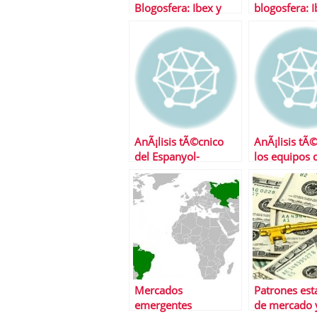
Blogosfera: Ibex y
blogosfera: I
TelefÃ³nica
AnÃ¡lisis tÃ©cnico
AnÃ¡lisis tÃ
del Espanyol-
los equipos 
Barcelona
primera divi
Mercados
Patrones est
emergentes
de mercado 