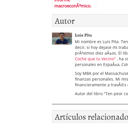
macroeconÃ³mico.
Del 3 al 7 de febrero
Autor
de 2014
Luis Pita
Mi nombre es Luis Pita. Te
decir, si hoy dejase mi trab
prÃ³ximos diez aÃ±os. El lib
Coche que tu Vecino"
, ha s
personales en EspaÃ±a, Col
Soy MBA por el Massachuset
finanzas personales. Mi mis
financieramente a travÃ©s
Autor del libro "Ten peor c
Artículos relacionad