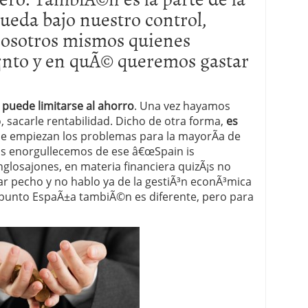
ueda bajo nuestro control,
 proceso tradicional: ventajas reales para pymes
nosotros mismos quienes
a mÃ©dica cuando trabajas por cuenta propia
¡nto y en quÃ© queremos gastar
 puede limitarse al ahorro
. Una vez hayamos
 sacarle rentabilidad. Dicho de otra forma,
es
de empiezan los problemas para la mayorÃ­a de
os enorgullecemos de ese â€œSpain is
anglosajones, en materia financiera quizÃ¡s no
r pecho y no hablo ya de la gestiÃ³n econÃ³mica
e punto EspaÃ±a tambiÃ©n es diferente, pero para