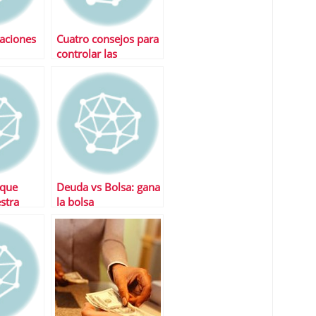
aciones
Cuatro consejos para
controlar las
comisiones de la
tarjeta de crÃ©dito
 que
Deuda vs Bolsa: gana
stra
la bolsa
nciera