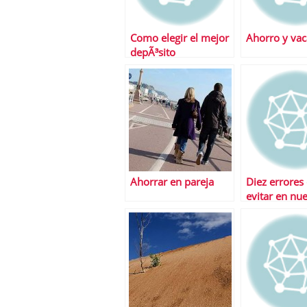
Como elegir el mejor
Ahorro y vac
depÃ³sito
Ahorrar en pareja
Diez errores
evitar en nue
gestiÃ³n fina