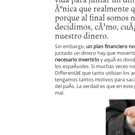
Operar
29/06/2026
Ãºnica que realmente q
Crear empresa online vs
porque al final somos 
29/05/2026
CÃ³mo afrontar una baj
decidimos, cÃ³mo, cuÃ
26/05/2026
nuestro dinero.
Sin embargo,
un plan financiero no
juntado un dinero hay que moverlo,
necesario invertirlo
y aquÃ­ es don
los espaÃ±oles. Si muchas veces n
Differentâ€ que tanto utilizan los 
tengamos tantos motivos para saca
del paÃ­s. La verdad es que en est
mal.