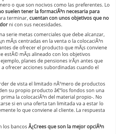
nero o que son nocivos como las preferentes. Lo
no suelen tener la formaciÃ³n necesaria para
ara terminar,
cuentan con unos objetivos que no
ador
ni con sus necesidades.
na serie metas comerciales que debe alcanzar,
Ã¡n mÃ¡s centradas en la venta o la colocaciÃ³n
 antes de ofrecer el producto que mÃ¡s conviene
ue estÃ© mÃ¡s alineado con los objetivos
r ejemplo, planes de pensiones irÃ¡n antes que
r a ofrecer acciones subordinadas cuando el
er de vista el limitado nÃºmero de productos
den su propio producto â€“los fondos son una
 prima la colocaciÃ³n del material propio-. No
arse si en una oferta tan limitada va a estar lo
mente lo que conviene al cliente. La respuesta
n los bancos
Â¿Crees que son la mejor opciÃ³n