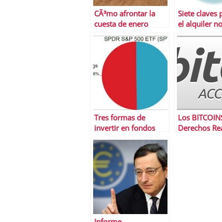
CÃ³mo afrontar la
Siete claves
cuesta de enero
el alquiler n
coma nuestr
ingresos
Tres formas de
Los BITCOINS
invertir en fondos
Derechos Re
cotizados con
diferentes resultados
Informe