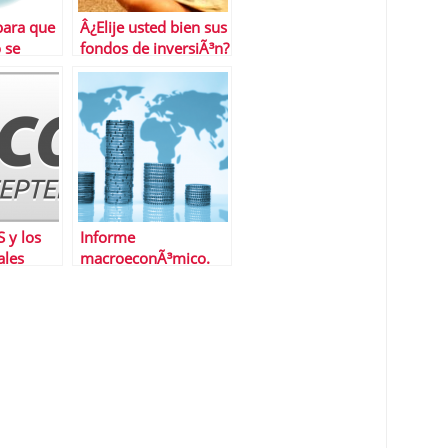
 para que
Â¿Elije usted bien sus
o se
fondos de inversiÃ³n?
os
 y los
Informe
ales
macroeconÃ³mico.
Del 20 al 24 de enero
de 2014