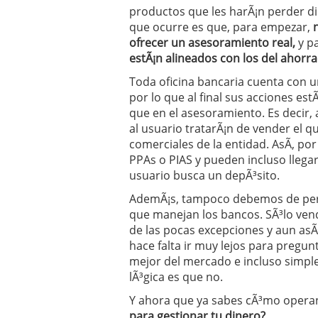
productos que les harÃ¡n perder di
que ocurre es que, para empezar,
ofrecer un asesoramiento real,
y p
estÃ¡n alineados con los del ahorr
Toda oficina bancaria cuenta con u
por lo que al final sus acciones est
que en el asesoramiento. Es decir,
al usuario tratarÃ¡n de vender el q
comerciales de la entidad. AsÃ­, po
PPAs o PIAS y pueden incluso llega
usuario busca un depÃ³sito.
AdemÃ¡s, tampoco debemos de perd
que manejan los bancos. SÃ³lo ven
de las pocas excepciones y aun asÃ­
hace falta ir muy lejos para pregunt
mejor del mercado e incluso simple
lÃ³gica es que no.
Y ahora que ya sabes cÃ³mo opera
para gestionar tu dinero?