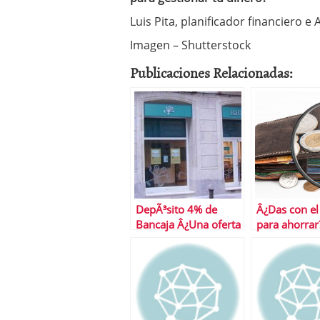
Luis Pita, planificador financiero 
Imagen – Shutterstock
Publicaciones Relacionadas:
DepÃ³sito 4% de
Â¿Das con el
Bancaja Â¿Una oferta
para ahorrar
para no dejar
escapar?