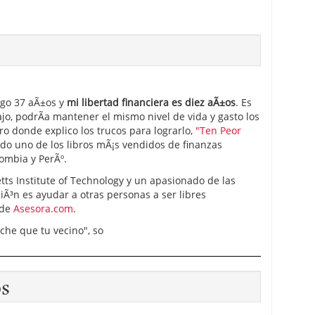
ngo 37 aÃ±os y
mi libertad financiera es diez aÃ±os
. Es
ajo, podrÃ­a mantener el mismo nivel de vida y gasto los
ro donde explico los trucos para lograrlo,
"Ten Peor
ido uno de los libros mÃ¡s vendidos de finanzas
ombia y PerÃº.
ts Institute of Technology y un apasionado de las
iÃ³n es ayudar a otras personas a ser libres
 de
Asesora.com
.
oche que tu vecino", so
os