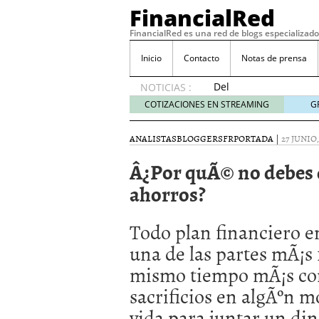
FinancialRed
FinancialRed es una red de blogs especializado
Inicio
Contacto
Notas de prensa
Del
NOTICIAS :
depósito
COTIZACIONES EN STREAMING
G
a la
diversificación:
ANALISTAS
BLOGGERS
FR
PORTADA
|
27 JUNIO,
cómo
está
Â¿Por quÃ© no debes d
cambiando
ahorros?
la
gestión
del
Todo plan financiero e
ahorro
en
una de las partes mÃ¡s f
España
mismo tiempo mÃ¡s com
05/08/2026
Seguros de convenio en
sacrificios en algÃºn 
descubren cuando ya e
vida para juntar un din
ReseÃ±a de SIFX: Lo Qu