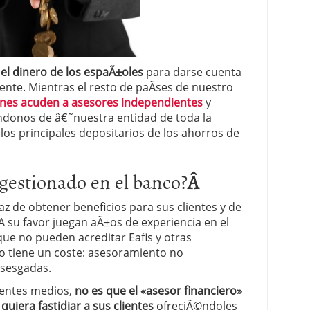
 el dinero de los espaÃ±oles
para darse cuenta
ente. Mientras el resto de paÃ­ses de nuestro
ones acuden a asesores independientes
y
¡ndonos de â€˜nuestra entidad de toda la
los principales depositarios de los ahorros de
 gestionado en el banco?
Â
z de obtener beneficios para sus clientes y de
A su favor juegan aÃ±os de experiencia en el
que no pueden acreditar Eafis y otras
to tiene un coste: asesoramiento no
sesgadas.
rentes medios,
no es que el «asesor financiero»
 quiera fastidiar a sus clientes
ofreciÃ©ndoles