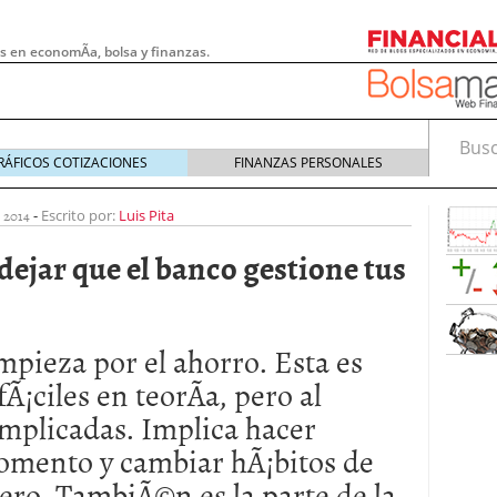
s en economÃ­a, bolsa y finanzas.
Busca
RÁFICOS COTIZACIONES
FINANZAS PERSONALES
 2014
-
Escrito por:
Luis Pita
ejar que el banco gestione tus
mpieza por el ahorro. Esta es
Ã¡ciles en teorÃ­a, pero al
plicadas. Implica hacer
 pymes: la obligación que muchas empresas
momento y cambiar hÃ¡bitos de
s demasiado tarde
20/07/2026
ero. TambiÃ©n es la parte de la
e Deben Saber los Traders Mexicanos Antes de