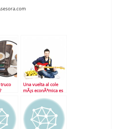
e Asesora.com
 truco
Una vuelta al cole
?
mÃ¡s econÃ³mica es
posible