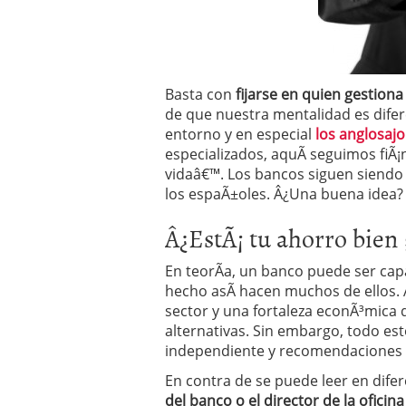
Basta con
fijarse en quien gestiona
de que nuestra mentalidad es difer
entorno y en especial
los anglosaj
especializados, aquÃ­ seguimos fiÃ
vidaâ€™. Los bancos siguen siendo 
los espaÃ±oles. Â¿Una buena idea?
Â¿EstÃ¡ tu ahorro bien
En teorÃ­a, un banco puede ser capa
hecho asÃ­ hacen muchos de ellos. 
sector y una fortaleza econÃ³mica 
alternativas. Sin embargo, todo es
independiente y recomendaciones 
En contra de se puede leer en dife
del banco o el director de la oficina