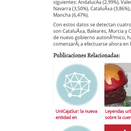
siguientes: AndalucÃ­a (2,99%), Vale
Navarra (3,50%), CataluÃ±a (3,86%), 
Mancha (6,47%).
Con estos datos se detectan cuatr
son CataluÃ±a, Baleares, Murcia y 
de nuevo gobierno autonÃ³mico, ha
comenzarÃ¡ a efectuarse ahora en l
Publicaciones Relacionadas:
UniCajaSur: la nueva
Leyendas ur
entidad en
sobre la cue
FinancialRed
ahorro vivie