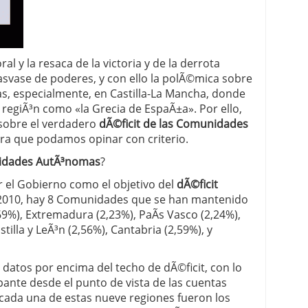
 proceso tradicional: ventajas reales para pymes
a mÃ©dica cuando trabajas por cuenta propia
l y la resaca de la victoria y de la derrota
rasvase de poderes, y con ello la polÃ©mica sobre
cas, especialmente, en Castilla-La Mancha, donde
a regiÃ³n como «la Grecia de EspaÃ±a». Por ello,
sobre el verdadero
dÃ©ficit de las Comunidades
ara que podamos opinar con criterio.
nidades AutÃ³nomas
?
 el Gobierno como el objetivo del
dÃ©ficit
 2010, hay 8 Comunidades que se han mantenido
69%), Extremadura (2,23%), PaÃ­s Vasco (2,24%),
stilla y LeÃ³n (2,56%), Cantabria (2,59%), y
datos por encima del techo de dÃ©ficit, con lo
ante desde el punto de vista de las cuentas
e cada una de estas nueve regiones fueron los