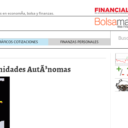
s en economÃ­a, bolsa y finanzas.
Busca
RÁFICOS COTIZACIONES
FINANZAS PERSONALES
unidades AutÃ³nomas
 pymes: la obligación que muchas empresas
s demasiado tarde
20/07/2026
e Deben Saber los Traders Mexicanos Antes de