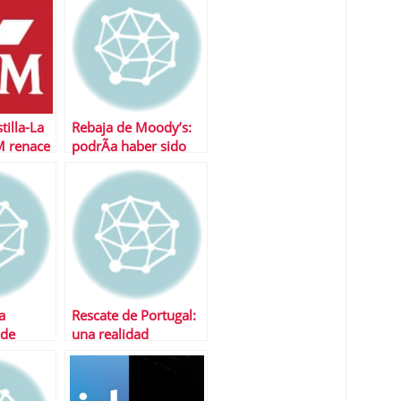
tilla-La
Rebaja de Moody’s:
 renace
podrÃ­a haber sido
as
peor
a
Rescate de Portugal:
 de
una realidad
novables