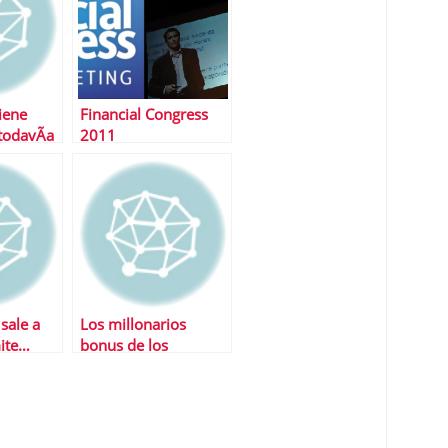
iene
Financial Congress
todavÃ­a
2011
rar
sale a
Los millonarios
mite…
bonus de los
banqueros