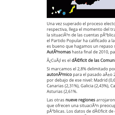
Operar
29/06/2026
Crear empresa online vs
29/05/2026
CÃ³mo afrontar una baj
Una vez superado el proceso electora
26/05/2026
respectiva, llega el momento del t
la situaciÃ³n de las cuentas pÃºbli
el Partido Popular ha calificado a l
es bueno que hagamos un repaso 
AutÃ³nomas
hasta final de 2010, p
Â¿CuÃ¡l es el
dÃ©ficit de las Comu
Si marcamos el 2,8% delimitado por
autonÃ³mico
para el pasado aÃ±o
por debajo de ese nivel: Madrid (0,
Canarias (2,31%), Galicia (2,43%), Ca
Asturias (2,61%.
Las otras
nueve regiones
arrojaron 
que ofrecen una situaciÃ³n preocup
pÃºblicas. Los datos de dÃ©ficit d