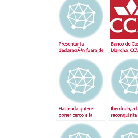
Presentar la
Banco de Cas
declaraciÃ³n fuera de
Mancha, CCM
plazo
de sus ceniz
Hacienda quiere
Iberdrola, a l
poner cerco a la
reconquisita
economÃ­a
Iberdrola Re
sumergida