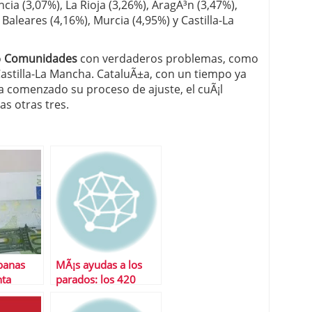
ncia (3,07%), La Rioja (3,26%), AragÃ³n (3,47%),
Baleares (4,16%), Murcia (4,95%) y Castilla-La
o
Comunidades
con verdaderos problemas, como
Castilla-La Mancha. CataluÃ±a, con un tiempo ya
 comenzado su proceso de ajuste, el cuÃ¡l
as otras tres.
banas
MÃ¡s ayudas a los
nta
parados: los 420
nda
euros aumentan su
duraciÃ³n