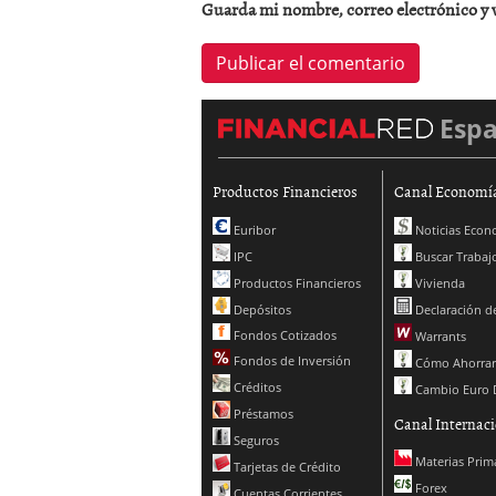
Guarda mi nombre, correo electrónico y 
Esp
Productos Financieros
Canal Economí
Euribor
Noticias Econ
IPC
Buscar Trabaj
Productos Financieros
Vivienda
Depósitos
Declaración de
Fondos Cotizados
Warrants
Fondos de Inversión
Cómo Ahorrar
Créditos
Cambio Euro 
Préstamos
Canal Internaci
Seguros
Materias Prim
Tarjetas de Crédito
Forex
Cuentas Corrientes