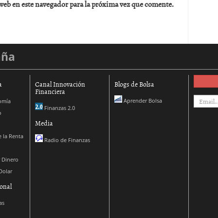
web en este navegador para la próxima vez que comente.
aña
a
Canal Innovación
Blogs de Bolsa
Financiera
Aprender Bolsa
omía
Finanzas 2.0
o
Media
 la Renta
Radio de Finanzas
 Dinero
Dolar
onal
as