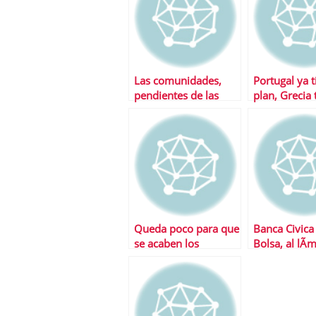
Las comunidades,
Portugal ya t
pendientes de las
plan, Grecia 
cajas y su efecto
deberÃ¡ espe
fiscal
Queda poco para que
Banca Civica 
se acaben los
Bolsa, al lÃ­
«superdepÃ³sitos»…