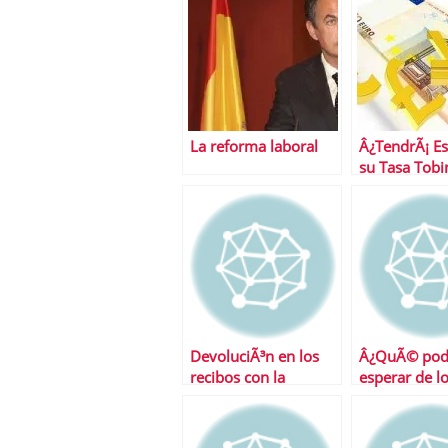
La reforma laboral
Â¿TendrÃ¡ E
su Tasa Tobi
DevoluciÃ³n en los
Â¿QuÃ© po
recibos con la
esperar de l
nÃ³mina
mercados es
semana?