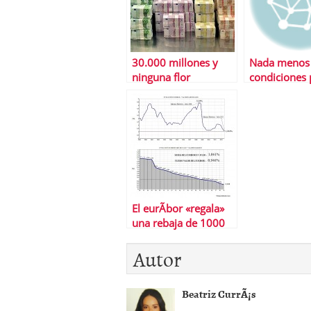
30.000 millones y
Nada menos
ninguna flor
condiciones 
recibir el res
bancario
El eurÃ­bor «regala»
una rebaja de 1000
euros a las hipotecas
Autor
Beatriz CurrÃ¡s