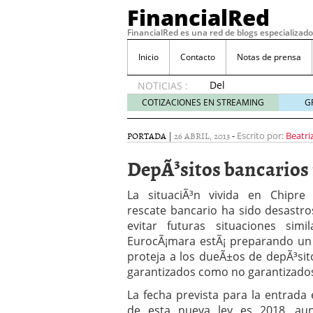
FinancialRed
FinancialRed es una red de blogs especializado
Inicio
Contacto
Notas de prensa
Del
NOTICIAS :
depósito
COTIZACIONES EN STREAMING
G
a la
diversificación:
PORTADA
|
26 ABRIL, 2013
-
Escrito por:
Beatri
cómo
está
DepÃ³sitos bancarios
cambiando
la
La situaciÃ³n vivida en Chipre
gestión
rescate bancario ha sido desastro
del
evitar futuras situaciones simil
ahorro
en
EurocÃ¡mara estÃ¡ preparando un
España
proteja a los dueÃ±os de depÃ³sit
05/08/2026
garantizados como no garantizado
Seguros de convenio en
La fecha prevista para la entrada 
descubren cuando ya e
ReseÃ±a de SIFX: Lo Qu
de esta nueva ley es 2018, au