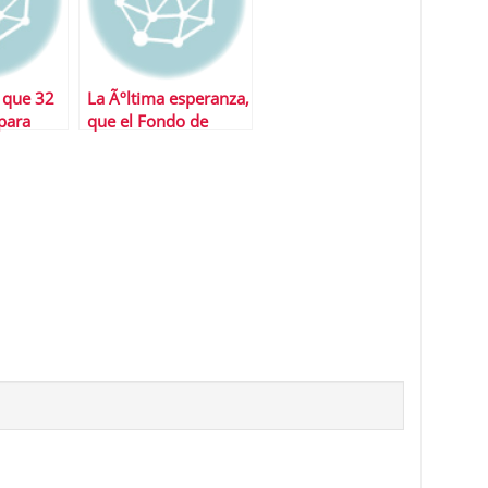
 que 32
La Ãºltima esperanza,
para
que el Fondo de
cate
Rescate sea un banco