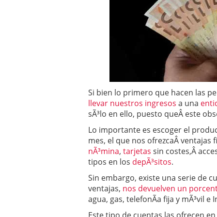
Operar
29/06/2026
Crear empresa online vs
29/05/2026
CÃ³mo afrontar una baj
26/05/2026
Si bien lo primero que hacen las p
llevar nuestros ingresos
a una
enti
sÃ³lo en ello, puesto queÂ este obs
Lo importante es escoger el produc
mes, el que nos ofrezcaÂ ventajas 
nÃ³mina
,
tarjetas
sin costes,Â acce
tipos en los
depÃ³sitos
.
Sin embargo, existe una serie de c
ventajas,
nos devuelven un porcenta
agua, gas, telefonÃ­a fija y mÃ³vil e 
Este tipo de cuentas las ofrecen en