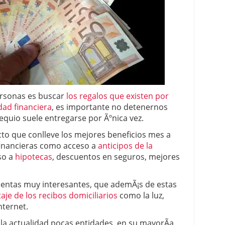
 proceso tradicional: ventajas reales para pymes
a mÃ©dica cuando trabajas por cuenta propia
ersonas es buscar
los regalos que existen por
dad financiera
, es importante no detenernos
equio suele entregarse por Ãºnica vez.
to que conlleve los mejores beneficios mes a
financieras como acceso a
anticipos de la
so a
hipotecas
, descuentos en seguros, mejores
uentas muy interesantes, que ademÃ¡s de estas
je de los recibos domiciliarios
como la luz,
Internet.
 la actualidad pocas entidades, en su mayorÃ­a