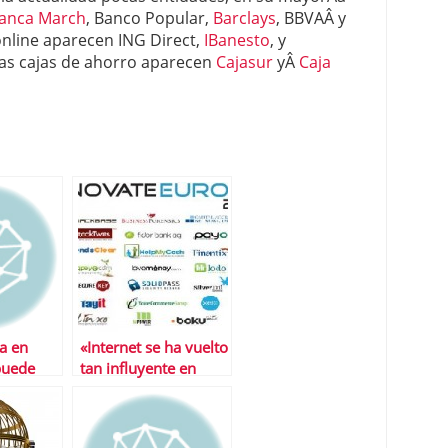
anca March
, Banco Popular,
Barclays
, BBVAÂ y
 online aparecen ING Direct,
IBanesto
, y
 las cajas de ahorro aparecen
Cajasur
yÂ
Caja
ra en
«Internet se ha vuelto
puede
tan influyente en
en
finanzas como en
tas
mÃºsica o viajes»