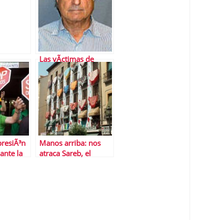
Las vÃ­ctimas de
Madoff cobrarÃ¡n
2.479 millones de
dÃ³lares
presiÃ³n
Manos arriba: nos
ante la
atraca Sareb, el
banco malo