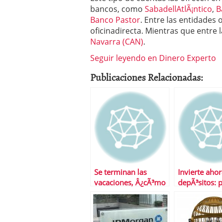
bancos, como
SabadellAtlÃ¡ntico
,
B
Banco Pastor
. Entre las entidades
oficinadirecta. Mientras que entre
Navarra (CAN)
.
Seguir leyendo en Dinero Experto
Publicaciones Relacionadas:
Se terminan las
Invierte aho
vacaciones, Â¿cÃ³mo
depÃ³sitos: 
ganarle a la crisis?
que no llegu
mejores ofer