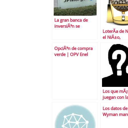
La gran banca de
inversiÃ³n se
LoterÃ­a de 
replantea pagar
el NiÃ±o,
menos a sus
Euromillone
directivos
OpciÃ³n de compra
cuÃ¡l nos q
verde | OPV Enel
«Renovables» (EGP)
hasta el 29-10-10
Los que mÃ¡
juegan con l
de las cajas
Los datos de
Wyman marca
pauta de las
bancarias