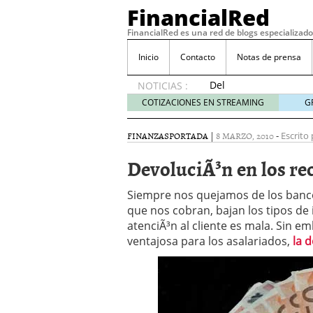
FinancialRed
FinancialRed es una red de blogs especializado
Inicio
Contacto
Notas de prensa
Del
NOTICIAS :
depósito
COTIZACIONES EN STREAMING
G
a la
diversificación:
FINANZAS
PORTADA
|
8 MARZO, 2010
-
Escrito 
cómo
está
DevoluciÃ³n en los re
cambiando
la
Siempre nos quejamos de los banc
gestión
que nos cobran, bajan los tipos de
del
atenciÃ³n al cliente es mala. Sin e
ahorro
en
ventajosa para los asalariados,
la 
España
05/08/2026
Seguros de convenio en
descubren cuando ya e
ReseÃ±a de SIFX: Lo Qu