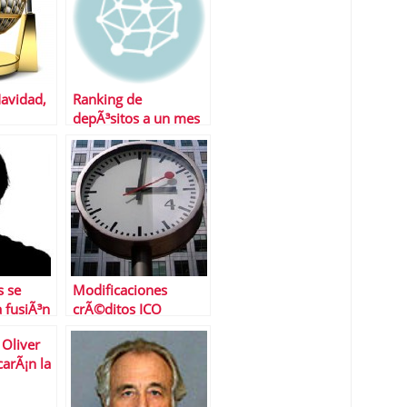
Navidad,
Ranking de
depÃ³sitos a un mes
s Â¿Con
uedamos?
s se
Modificaciones
a fusiÃ³n
crÃ©ditos ICO
liquidez junio 2012 |
 Oliver
El ICO esta igual de
rÃ¡n la
nervioso que el
 fusiones
mercado