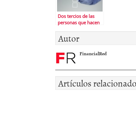
Dos tercios de las
personas que hacen
este test no lo
Autor
superanâ€¦ Â¿Y tÃº?
FinancialRed
Artículos relacionad