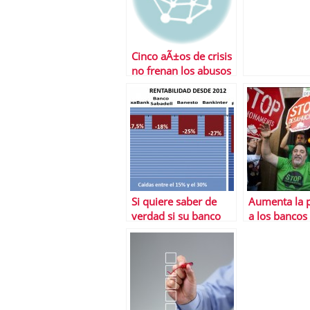
Cinco aÃ±os de crisis
no frenan los abusos
del sector financiero
Si quiere saber de
Aumenta la 
verdad si su banco
a los bancos 
estÃ¡ sano, no haga
sangrÃ­a de
caso a los test de
desahucios
estres