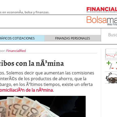
s en economÃ­a, bolsa y finanzas.
Busca
RÁFICOS COTIZACIONES
FINANZAS PERSONALES
por:
FinancialRed
cibos con la nÃ³mina
os. Solemos decir que aumentan las comisiones
 interÃ©s de los productos de ahorro, que la
mbargo, en los Ãºltimos tiempos, existe un oferta
domiciliaciÃ³n de la nÃ³mina
.
 pymes: la obligación que muchas empresas
s demasiado tarde
20/07/2026
e Deben Saber los Traders Mexicanos Antes de