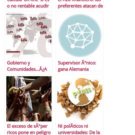
o no rentable acudir
preferentes atacan de
a la ampliaciÃ³n de
nuevo
Banco Popular
Gobierno y
Supervisor Ãºnico:
Comunidades…Â¿A
gana Alemania
tortas por los
impuestos?
El exceso de sÃºper
Ni polÃ­ticos ni
ricos pone en peligro
universidades: De la