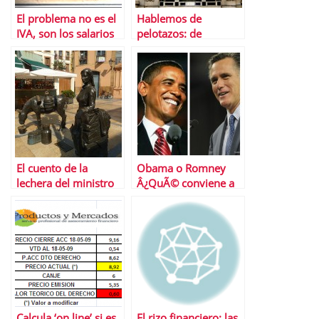
El problema no es el
Hablemos de
IVA, son los salarios
pelotazos: de
Eurovegas a Waterloo
El cuento de la
Obama o Romney
lechera del ministro
Â¿QuÃ© conviene a
Montoro
las empresas
espaÃ±olas en EEUU?
Calcula ‘on line’ si es
El rizo financiero: las