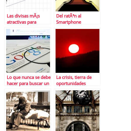
Las divisas mÃ¡s
Del ratÃ³n al
atractivas para
Smartphone
esquivar la crisis
Lo que nunca se debe
La crisis, tierra de
hacer para buscar un
oportunidades
buen SEO