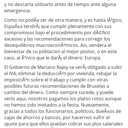
y no descarta utilizarlo antes de tiempo ante alguna
emergencia.
Como no podÃ­a ser de otra manera, y es hasta lÃ³gico,
EspaÃ±a tendrÃ¡ que cumplir plenamente con sus
compromisos bajo el procedimiento por dÃ©ficit
excesivo y las recomendaciones para corregir los
desequilibrios macroeconÃ³micos. Asi, vendera el
bienestar de su poblacion al mejor postor, o en este
caso, al Ãºnico que le darÃ¡ el dinero: Europa.
El Gobierno de Mariano Rajoy se verÃ¡ obligado a subir
el IVA, eliminar la deducciÃ³n por vivienda, rebajar la
imposiciÃ³n sobre el trabajo y cumplir con otras
posibles futuras recomendaciones de Bruselas a
cambio del dinero. Como siempre sucede, y puede
verlo aqui, nosotros pagamos los platos rotos aunque
no hemos sido invitados a la fiesta. Nuevamente,
gracias a todos los funcionarios, politicos, dueÃ±os de
cajas de ahorros y bancos, por hacernos sufrir el
ajuste para que ellos puedan cobrar sus plus salariales