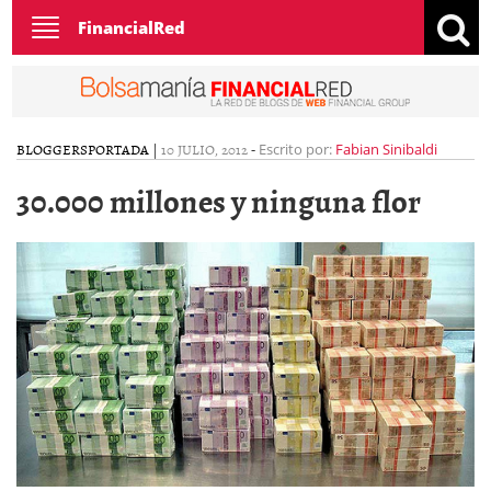
Toggle
FinancialRed
navigation
BLOGGERS
PORTADA
|
10 JULIO, 2012
-
Escrito por:
Fabian Sinibaldi
30.000 millones y ninguna flor