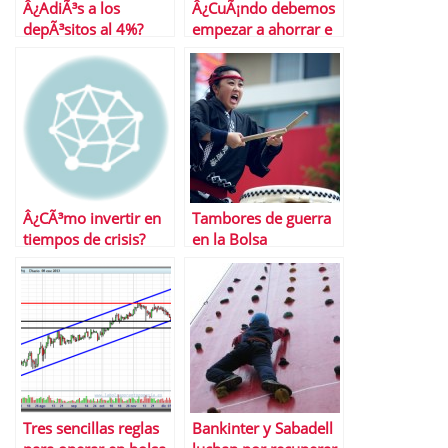
Â¿AdiÃ³s a los
Â¿CuÃ¡ndo debemos
depÃ³sitos al 4%?
empezar a ahorrar e
invertir?
Â¿CÃ³mo invertir en
Tambores de guerra
tiempos de crisis?
en la Bolsa
Tres sencillas reglas
Bankinter y Sabadell