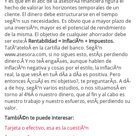
Y es que en el abc de la asesorÃ­a financiera figura el
hecho de valorar los horizontes temporales de un
cliente. El dinero debe estructurarse en el tiempo
segÃºn sus necesidades. Es obvio que a mayor plazo de
una inversiÃ³n, mayor es el potencial de rendimiento
de la misma. El objetivo de cualquier ahorrador debe
ser este:Â
Rentabilidad = InflaciÃ³n + Impuestos.
TatÃºateloÂ en la cartilla del banco. SegÃºn
www.asesora.com, si no sigues esto, estÃ¡s perdiendo
dinero.Â Y no teÂ engaÃ±es, aunque hablen de
inflaciÃ³n negativa y cosas por el estilo, la inflaciÃ³n
real, la que vesÂ en tuÂ dÃ­a a dÃ­a es positiva. Pero
entonces Â¿cuÃ¡l es mi objetivo?, te preguntarÃ¡s. A dÃ­
a de hoy, segÃºn varios estudios, o nos situamosÂ en
torno al 4%Â o nuestro dinero, que al fin y al cabo es
nuestro trabajo y nuestro esfuerzo, estÃ¡ perdiendo su
valor.
TambiÃ©n te puede interesar:
Tarjeta o efectivo, esa es la cuestiÃ³n