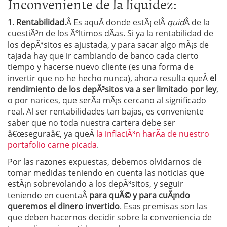
Inconveniente de la liquidez:
1. Rentabilidad.
Â Es aquÃ­ donde estÃ¡ elÂ
quid
Â de la
cuestiÃ³n de los Ãºltimos dÃ­as. Si ya la rentabilidad de
los depÃ³sitos es ajustada, y para sacar algo mÃ¡s de
tajada hay que ir cambiando de banco cada cierto
tiempo y hacerse nuevo cliente (es una forma de
invertir que no he hecho nunca), ahora resulta queÂ
el
rendimiento de los depÃ³sitos va a ser limitado por ley
,
o por narices, que serÃ­a mÃ¡s cercano al significado
real. Al ser rentabilidades tan bajas, es conveniente
saber que no toda nuestra cartera debe ser
â€œseguraâ€, ya queÂ
la inflaciÃ³n harÃ­a de nuestro
portafolio carne picada
.
Por las razones expuestas, debemos olvidarnos de
tomar medidas teniendo en cuenta las noticias que
estÃ¡n sobrevolando a los depÃ³sitos, y seguir
teniendo en cuentaÂ
para quÃ© y para cuÃ¡ndo
queremos el dinero invertido
. Esas premisas son las
que deben hacernos decidir sobre la conveniencia de