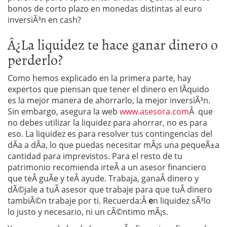
bonos de corto plazo en monedas distintas al euro
inversiÃ³n en cash?
Â¿La liquidez te hace ganar dinero o
perderlo?
Como hemos explicado en la primera parte, hay
expertos que piensan que tener el dinero en lÃ­quido
es la mejor manera de ahorrarlo, la mejor inversiÃ³n.
Sin embargo, asegura la web
www.asesora.com
Â que
no debes utilizar la liquidez para ahorrar, no es para
eso. La liquidez es para resolver tus contingencias del
dÃ­a a dÃ­a, lo que puedas necesitar mÃ¡s una pequeÃ±a
cantidad para imprevistos. Para el resto de tu
patrimonio recomienda irteÂ a un asesor financiero
que teÂ guÃ­e y teÂ ayude. Trabaja, ganaÂ dinero y
dÃ©jale a tuÂ asesor que trabaje para que tuÂ dinero
tambiÃ©n trabaje por ti. Recuerda:Â
e
n liquidez sÃ³lo
lo justo y necesario, ni un cÃ©ntimo mÃ¡s.