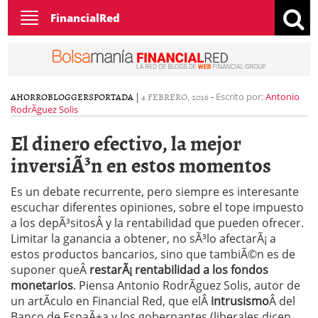
Toggle
FinancialRed
navigation
AHORRO
BLOGGERS
PORTADA
|
4 FEBRERO, 2016
-
Escrito por:
Antonio
RodrÃ­guez Solis
El dinero efectivo, la mejor
inversiÃ³n en estos momentos
Es un debate recurrente, pero siempre es interesante
escuchar diferentes opiniones, sobre el tope impuesto
a los depÃ³sitosÂ y la rentabilidad que pueden ofrecer.
Limitar la ganancia a obtener, no sÃ³lo afectarÃ¡ a
estos productos bancarios, sino que tambiÃ©n es de
suponer queÂ
restarÃ¡ rentabilidad a los fondos
monetarios
. Piensa Antonio RodrÃ­guez Solis, autor de
un artÃ­culo en Financial Red, que elÂ
intrusismo
Â del
Banco de EspaÃ±a y los gobernantes (liberales dicen