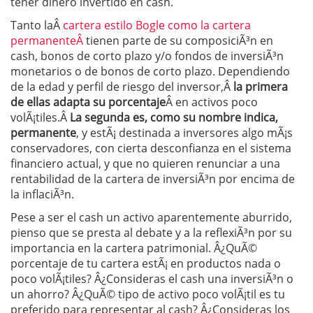
tener dinero invertido en cash.
Tanto laÂ
cartera estilo Bogle como la cartera
permanenteÂ
tienen parte de su composiciÃ³n en
cash, bonos de corto plazo y/o fondos de inversiÃ³n
monetarios o de bonos de corto plazo. Dependiendo
de la edad y perfil de riesgo del inversor,Â
la primera
de ellas adapta su porcentaje
Â en activos poco
volÃ¡tiles.Â
La segunda es, como su nombre indica,
permanente
, y estÃ¡ destinada a inversores algo mÃ¡s
conservadores, con cierta desconfianza en el sistema
financiero actual, y que no quieren renunciar a una
rentabilidad de la cartera de inversiÃ³n por encima de
la inflaciÃ³n.
Pese a ser el cash un activo aparentemente aburrido,
pienso que se presta al debate y a la reflexiÃ³n por su
importancia en la cartera patrimonial. Â¿QuÃ©
porcentaje de tu cartera estÃ¡ en productos nada o
poco volÃ¡tiles? Â¿Consideras el cash una inversiÃ³n o
un ahorro? Â¿QuÃ© tipo de activo poco volÃ¡til es tu
preferido para representar al cash? Â¿Consideras los