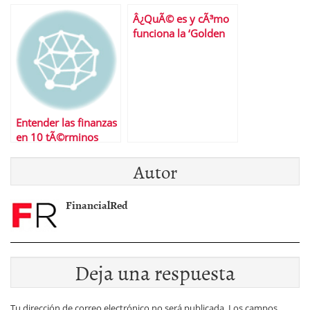
competidores con su
hipotecarias?
Â¿QuÃ© es y cÃ³mo
cuenta nÃ³mina
funciona la ‘Golden
Visa’?
Entender las finanzas
en 10 tÃ©rminos
Autor
FinancialRed
Deja una respuesta
Tu dirección de correo electrónico no será publicada.
Los campos