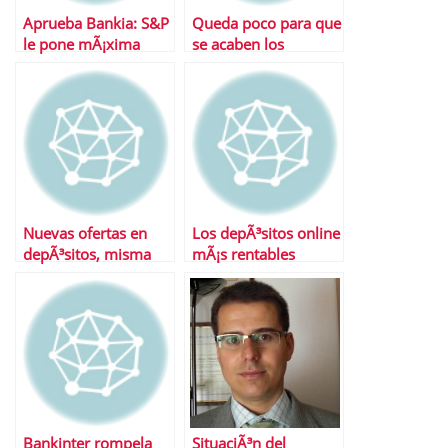
Aprueba Bankia: S&P
Queda poco para que
le pone mÃ¡xima
se acaben los
calificaciÃ³n a sus
«superdepÃ³sitos»…
cÃ©dulas
hipotecarias
Nuevas ofertas en
Los depÃ³sitos online
depÃ³sitos, misma
mÃ¡s rentables
tendencia
Bankinter rompela
SituaciÃ³n del