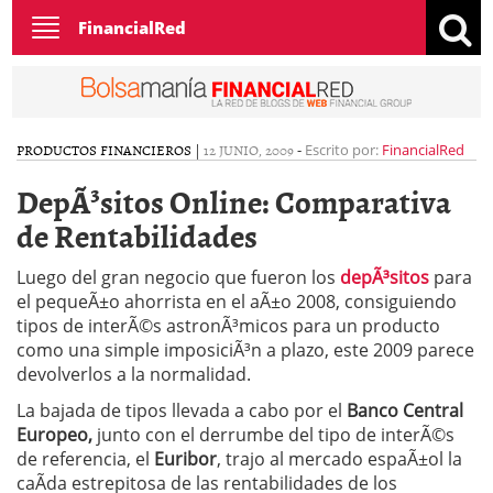
Toggle
FinancialRed
navigation
PRODUCTOS FINANCIEROS
|
12 JUNIO, 2009
-
Escrito por:
FinancialRed
DepÃ³sitos Online: Comparativa
de Rentabilidades
Luego del gran negocio que fueron los
depÃ³sitos
para
el pequeÃ±o ahorrista en el aÃ±o 2008, consiguiendo
tipos de interÃ©s astronÃ³micos para un producto
como una simple imposiciÃ³n a plazo, este 2009 parece
devolverlos a la normalidad.
La bajada de tipos llevada a cabo por el
Banco Central
Europeo,
junto con el derrumbe del tipo de interÃ©s
de referencia, el
Euribor
, trajo al mercado espaÃ±ol la
caÃ­da estrepitosa de las rentabilidades de los