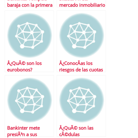
baraja con la primera
mercado inmobiliario
hipoteca en daciÃ³n
espaÃ±ol
de pago
independientemente
del tipo IVA
Â¿QuÃ© son los
Â¿ConocÃ­as los
eurobonos?
riesgos de las cuotas
participativas de la
CAM?
Bankinter mete
Â¿QuÃ© son las
presiÃ³n a sus
cÃ©dulas