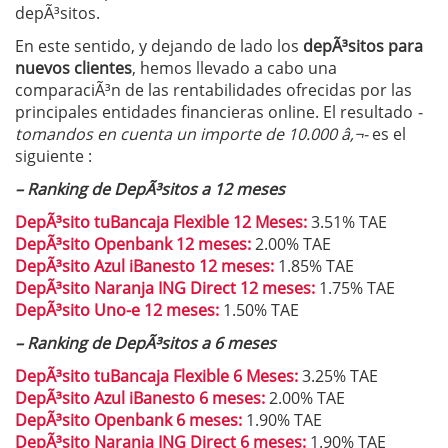
depÃ³sitos.
En este sentido, y dejando de lado los
depÃ³sitos
para
nuevos clientes
, hemos llevado a cabo una
comparaciÃ³n de las rentabilidades ofrecidas por las
principales entidades financieras online. El resultado
-
tomandos en cuenta un importe de 10.000 â‚¬-
es el
siguiente :
– Ranking de DepÃ³sitos a 12 meses
DepÃ³sito tuBancaja Flexible 12 Meses:
3.51% TAE
DepÃ³sito Openbank 12 meses:
2.00% TAE
DepÃ³sito Azul iBanesto 12 meses:
1.85% TAE
DepÃ³sito Naranja ING Direct 12 meses:
1.75% TAE
DepÃ³sito Uno-e 12 meses:
1.50% TAE
– Ranking de DepÃ³sitos a 6 meses
DepÃ³sito tuBancaja Flexible 6 Meses:
3.25% TAE
DepÃ³sito Azul iBanesto 6 meses:
2.00% TAE
DepÃ³sito Openbank 6 meses:
1.90% TAE
DepÃ³sito Naranja ING Direct 6 meses:
1.90% TAE