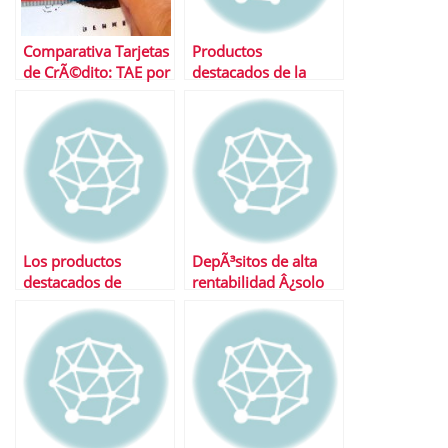
Comparativa Tarjetas
Productos
de CrÃ©dito: TAE por
destacados de la
financiaciÃ³n
semana
Los productos
DepÃ³sitos de alta
destacados de
rentabilidad Â¿solo
semana
en bancos fuera del
FGD espaÃ±ol?