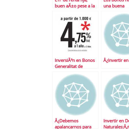
buen aÃ±o pese a la
una buena
crisis
oportunidad
InversiÃ³n en Bonos
Â¿Invertir en
Generalitat de
CataluÃ±a: 4.75% a 1
aÃ±o. Desde
1.000â‚¬ hasta el 12-
11-10
Â¿Debemos
Invertir en D
apalancarnos para
Naturales:Â¿