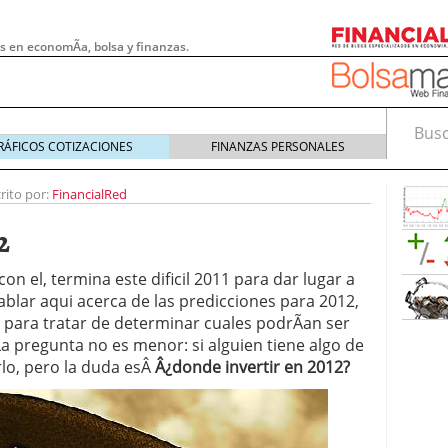
s en economÃ­a, bolsa y finanzas.
Busca
RÁFICOS COTIZACIONES
FINANZAS PERSONALES
rito por:
FinancialRed
2
 con el, termina este dificil 2011 para dar lugar a
ablar aqui acerca de las predicciones para 2012,
para tratar de determinar cuales podrÃ­an ser
La pregunta no es menor: si alguien tiene algo de
rlo, pero la duda esÂ
Â¿donde invertir en 2012?
 pymes: la obligación que muchas empresas
s demasiado tarde
20/07/2026
e Deben Saber los Traders Mexicanos Antes de