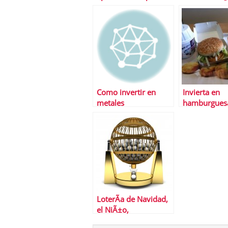
invertir?
Petroleo?
Como invertir en
Invierta en
metales
hamburgues
LoterÃ­a de Navidad,
el NiÃ±o,
Euromillones Â¿Con