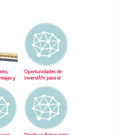
nto,
Oportunidades de
ntajas y
inversiÃ³n para el
tercer trimestre
o son
Deuda vs Bolsa: gana