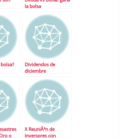
la bolsa
 bolsa?
Dividendos de
diciembre
esastres
X ReuniÃ³n de
Oro o
Inversores con