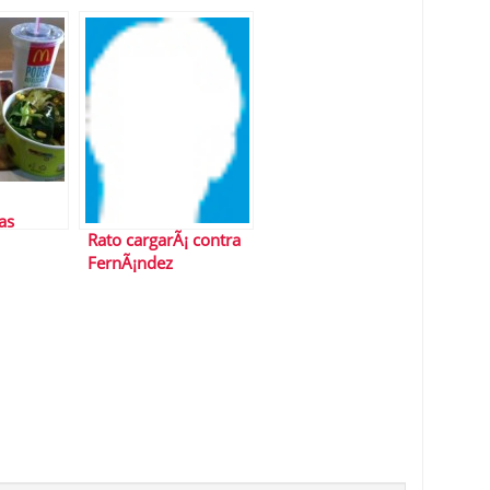
Bestinver. LÃ³gica y
profesionalidad
as
Rato cargarÃ¡ contra
FernÃ¡ndez
OrdÃ³Ã±ez y Salgado
en el juicio de
Bankia-BFA