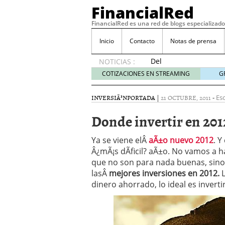
FinancialRed
FinancialRed es una red de blogs especializado
Inicio
Contacto
Notas de prensa
Del
NOTICIAS :
depósito
COTIZACIONES EN STREAMING
G
a la
diversificación:
INVERSIÃ³N
PORTADA
|
21 OCTUBRE, 2011
-
Esc
cómo
está
Donde invertir en 201
cambiando
la
Ya se viene elÂ
aÃ±o nuevo 2012
. Y
gestión
Â¿mÃ¡s dÃ­ficil? aÃ±o. No vamos a h
del
que no son para nada buenas, sino 
ahorro
en
lasÂ
mejores inversiones en 2012.
España
dinero ahorrado, lo ideal es inverti
05/08/2026
Seguros de convenio en
descubren cuando ya e
ReseÃ±a de SIFX: Lo Qu