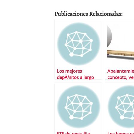
Publicaciones Relacionadas:
Los mejores
Apalancamie
depÃ³sitos a largo
concepto, ve
plazo
riesgos
ETF de renta fija,
Los bonos n