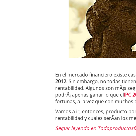
Operar
29/06/2026
Crear empresa online vs
29/05/2026
CÃ³mo afrontar una baj
26/05/2026
En el mercado financiero existe c
2012
. Sin embargo, no todas tiene
rentabilidad. Algunos son mÃ¡s se
podrÃ¡ apenas ganar lo que el
IPC 
fortunas, a la vez que con muchos 
Vamos a ir, entonces, producto por
rentabilidad y cuales serÃ­an los m
Seguir leyendo en Todoproductos