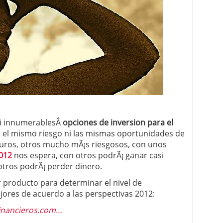
 proceso tradicional: ventajas reales para pymes
a mÃ©dica cuando trabajas por cuenta propia
asi innumerablesÂ
opciones de inversion para el
n el mismo riesgo ni las mismas oportunidades de
guros, otros mucho mÃ¡s riesgosos, con unos
2012
nos espera, con otros podrÃ¡ ganar casi
otros podrÃ¡ perder dinero.
 producto para determinar el nivel de
ejores de acuerdo a las perspectivas 2012:
financieros.com…