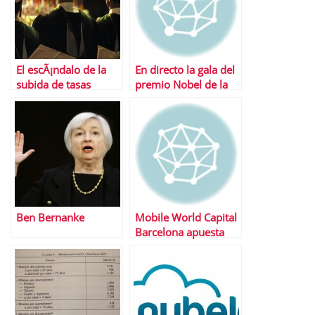
El escÃ¡ndalo de la
En directo la gala del
subida de tasas
premio Nobel de la
universitarias
Paz 2013
Ben Bernanke
Mobile World Capital
Barcelona apuesta
por los
emprendedores con
4YFN