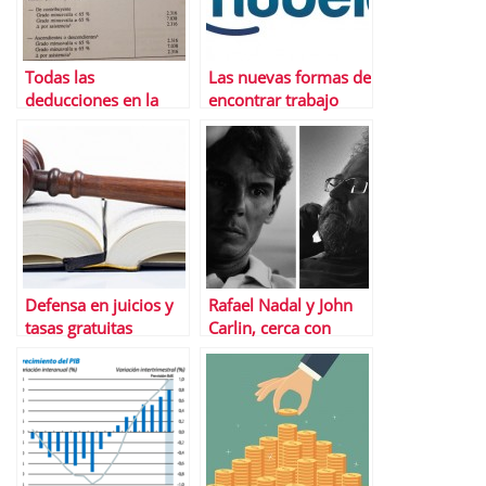
Todas las
Las nuevas formas de
deducciones en la
encontrar trabajo
declaraciÃ³n de la
renta 2014
Defensa en juicios y
Rafael Nadal y John
tasas gratuitas
Carlin, cerca con
gracias a LegÃ¡litas
Banco Sabadell