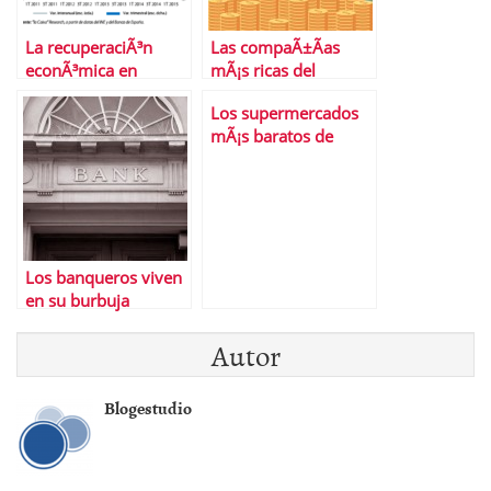
La recuperaciÃ³n
Las compaÃ±Ã­as
econÃ³mica en
mÃ¡s ricas del
EspaÃ±a,
planeta
Los supermercados
Â¿consolidada?
mÃ¡s baratos de
EspaÃ±a
Los banqueros viven
en su burbuja
Autor
Blogestudio