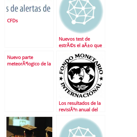
CFDs
Nuevos test de
estrÃ©s el aÃ±o que
viene
Nuevo parte
meteorÃ³logico de la
bolsa espaÃ±ola: los
nubarrones siguen
ahÃ­.
Los resultados de la
revisiÃ³n anual del
FMI a la economÃ­a
espaÃ±ola