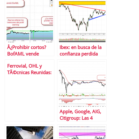
tan optimistas
directriz alcista
Â¿Prohibir cortos?
Ibex: en busca de la
BofAML vende
confianza perdida
Saipem antes de que
Ferrovial, OHL y
caiga un 35%
TÃ©cnicas Reunidas:
3 valores del Ibex 35
en el punto de mira
Apple, Google, AIG,
Citigroup: Las 4
acciones que
prefieren los ricos