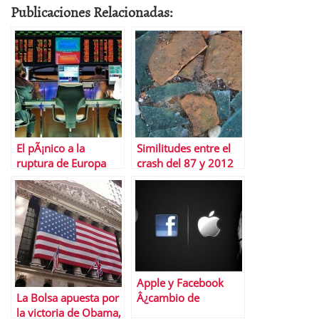
Publicaciones Relacionadas:
El pÃ¡nico a la
Similitudes entre el
ruptura de Europa
crash del 87 y 2012
hunde la bolsa
espaÃ±ola a nivel de
2003
Apple y Facebook
La Bolsa apuesta por
Â¿cambio de
la victoria de Obama,
papeles?