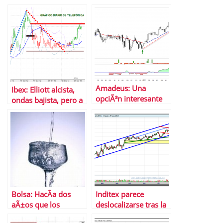
pero si gana Romney
habrÃ¡ nuevo rally
Amadeus: Una
Ibex: Elliott alcista,
opciÃ³n interesante
ondas bajista, pero a
para bolsa a medio
medio, alcistas sÃ­ o
plazo
sÃ­
Bolsa: HacÃ­a dos
Inditex parece
aÃ±os que los
deslocalizarse tras la
inversores no eran
pÃ©rdida de la