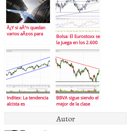
Â¿Y si aÃºn quedan
varios aÃ±os para
Bolsa: El Eurostoxx se
que acabe este
la juega en los 2.600
mercado secular
puntos
bajista?
Inditex: La tendencia
BBVA sigue siendo el
alcista es
mejor de la clase
incombustible
Autor