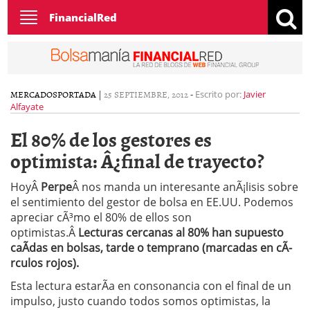
Toggle
FinancialRed
navigation
MERCADOS
PORTADA
|
25 SEPTIEMBRE, 2012
-
Escrito por:
Javier
Alfayate
El 80% de los gestores es
optimista: Â¿final de trayecto?
HoyÂ
Perpe
Â nos manda un interesante anÃ¡lisis sobre
el sentimiento del gestor de bolsa en EE.UU. Podemos
apreciar cÃ³mo el 80% de ellos son
optimistas.Â
Lecturas cercanas al 80% han supuesto
caÃ­das en bolsas, tarde o temprano (marcadas en cÃ­
rculos rojos).
Esta lectura estarÃ­a en consonancia con el final de un
impulso, justo cuando todos somos optimistas, la