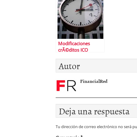
2012
Modificaciones
crÃ©ditos ICO
liquidez junio 2012 |
Autor
El ICO esta igual de
nervioso que el
mercado
FinancialRed
Deja una respuesta
Tu dirección de correo electrónico no será pu