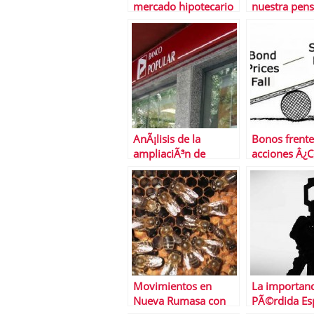
mercado hipotecario
nuestra pens
AnÃ¡lisis de la
Bonos frente
ampliaciÃ³n de
acciones Â¿C
capital de Popular y
nos quedam
de sus convertibles
Movimientos en
La importanc
Nueva Rumasa con
PÃ©rdida Es