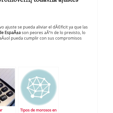
 proceso tradicional: ventajas reales para pymes
a mÃ©dica cuando trabajas por cuenta propia
ajuste se pueda aliviar el dÃ©ficit ya que las
 de EspaÃ±a
son peores aÃºn de lo previsto, lo
paÃ±ol pueda cumplir con sus compromisos
ar
Tipos de morosos en