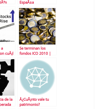
iÃ³n
EspaÃ±a
 a
Se terminan los
on cuÃ¡l
fondos ICO 2010 |
os?
Timing Ãºltimas
operaciones
ia de la
Â¿CuÃ¡nto vale tu
perada
patrimonio?