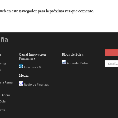
web en este navegador para la próxima vez que comente.
aña
a
Canal Innovación
Blogs de Bolsa
Financiera
Aprender Bolsa
omía
Finanzas 2.0
o
Media
 la Renta
Radio de Finanzas
 Dinero
Dolar
onal