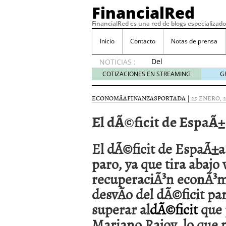
FinancialRed
FinancialRed es una red de blogs especializado
Inicio
Contacto
Notas de prensa
Del
NOTICIAS :
depósito
COTIZACIONES EN STREAMING
G
a la
diversificación:
ECONOMÃ­A
FINANZAS
PORTADA
|
25 ENERO, 2
cómo
está
El dÃ©ficit de EspaÃ±
cambiando
la
gestión
El dÃ©ficit de EspaÃ±a
del
paro, ya que tira abajo 
ahorro
en
recuperaciÃ³n econÃ³mi
España
desvÃ­o del dÃ©ficit pa
05/08/2026
Seguros de convenio en
superar al
dÃ©ficit
que 
descubren cuando ya e
Mariano Rajoy, lo que 
ReseÃ±a de SIFX: Lo Qu