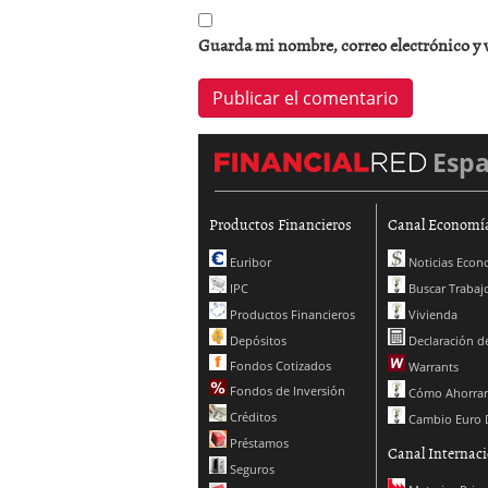
Guarda mi nombre, correo electrónico y 
Esp
Productos Financieros
Canal Economí
Euribor
Noticias Econ
IPC
Buscar Trabaj
Productos Financieros
Vivienda
Depósitos
Declaración de
Fondos Cotizados
Warrants
Fondos de Inversión
Cómo Ahorrar
Créditos
Cambio Euro 
Préstamos
Canal Internaci
Seguros