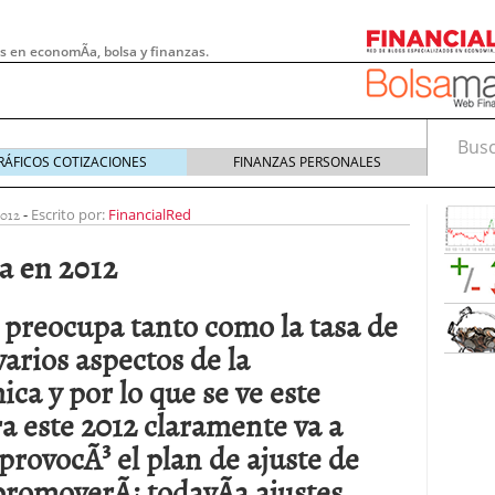
s en economÃ­a, bolsa y finanzas.
Busca
RÁFICOS COTIZACIONES
FINANZAS PERSONALES
012
-
Escrito por:
FinancialRed
a en 2012
 preocupa tanto como la tasa de
varios aspectos de la
ca y por lo que se ve este
ra este 2012 claramente va a
 pymes: la obligación que muchas empresas
provocÃ³ el plan de ajuste de
s demasiado tarde
20/07/2026
promoverÃ¡ todavÃ­a ajustes
e Deben Saber los Traders Mexicanos Antes de