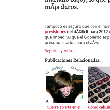
Operar
29/06/2026
mÃ¡s duros.
Crear empresa online vs
29/05/2026
CÃ³mo afrontar una baj
26/05/2026
Tampoco es seguro que con el nuevo 
previsiones
del dÃ©ficit para 2012
que impedirÃ¡ que el Gobierno es
presupuestarios para el aÃ±o.
Seguir leyendo …
Publicaciones Relacionadas:
Guerra abierta en el
Como calcul