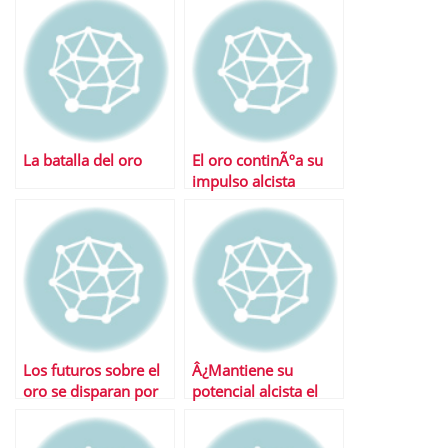
La batalla del oro
El oro continÃºa su
impulso alcista
Los futuros sobre el
Â¿Mantiene su
oro se disparan por
potencial alcista el
encinam de los 1.500
oro?
dÃ³lares