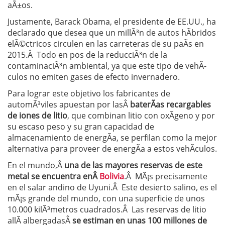
aÃ±os.
Justamente, Barack Obama, el presidente de EE.UU., ha
declarado que desea que un millÃ³n de autos hÃ­bridos
elÃ©ctricos circulen en las carreteras de su paÃ­s en
2015.Â Todo en pos de la reducciÃ³n de la
contaminaciÃ³n ambiental, ya que este tipo de vehÃ­
culos no emiten gases de efecto invernadero.
Para lograr este objetivo los fabricantes de
automÃ³viles apuestan por lasÂ
baterÃ­as recargables
de iones de litio
, que combinan litio con oxÃ­geno y por
su escaso peso y su gran capacidad de
almacenamiento de energÃ­a, se perfilan como la mejor
alternativa para proveer de energÃ­a a estos vehÃ­culos.
En el mundo,Â
una de las mayores reservas de este
metal se encuentra enÂ
Bolivia
.Â MÃ¡s precisamente
en el salar andino de Uyuni.Â Este desierto salino, es el
mÃ¡s grande del mundo, con una superficie de unos
10.000 kilÃ³metros cuadrados.Â Las reservas de litio
allÃ­ albergadasÂ
se estiman en unas 100 millones de