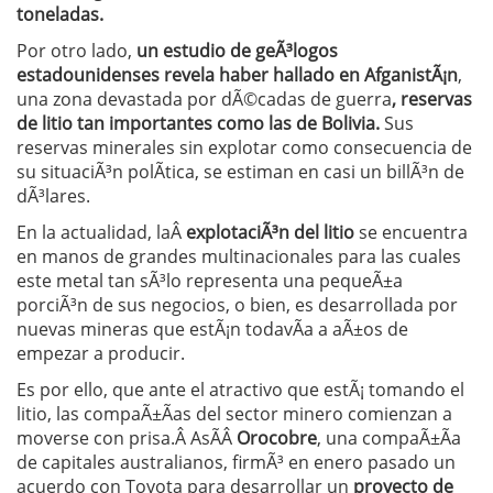
toneladas.
Por otro lado,
un estudio de geÃ³logos
estadounidenses revela haber hallado en AfganistÃ¡n
,
una zona devastada por dÃ©cadas de guerra
, reservas
de litio tan importantes como las de Bolivia.
Sus
reservas minerales sin explotar como consecuencia de
su situaciÃ³n polÃ­tica, se estiman en casi un billÃ³n de
dÃ³lares.
En la actualidad, laÂ
explotaciÃ³n del litio
se encuentra
en manos de grandes multinacionales para las cuales
este metal tan sÃ³lo representa una pequeÃ±a
porciÃ³n de sus negocios, o bien, es desarrollada por
nuevas mineras que estÃ¡n todavÃ­a a aÃ±os de
empezar a producir.
Es por ello, que ante el atractivo que estÃ¡ tomando el
litio, las compaÃ±Ã­as del sector minero comienzan a
moverse con prisa.Â AsÃ­Â
Orocobre
, una compaÃ±Ã­a
de capitales australianos, firmÃ³ en enero pasado un
acuerdo con Toyota para desarrollar un
proyecto de