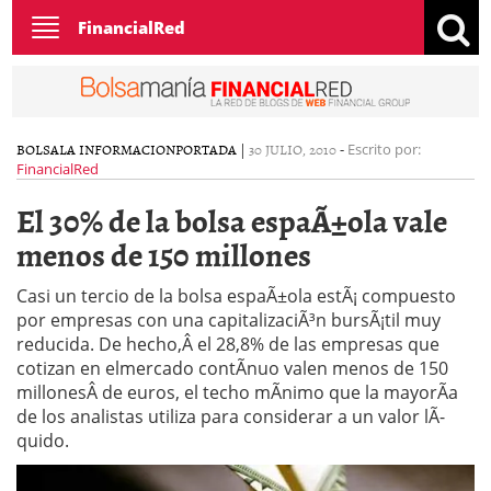
Toggle
FinancialRed
navigation
BOLSA
LA INFORMACION
PORTADA
|
30 JULIO, 2010
-
Escrito por:
FinancialRed
El 30% de la bolsa espaÃ±ola vale
menos de 150 millones
Casi un tercio de la bolsa espaÃ±ola estÃ¡ compuesto
por empresas con una capitalizaciÃ³n bursÃ¡til muy
reducida. De hecho,Â el 28,8% de las empresas que
cotizan en elmercado contÃ­nuo valen menos de 150
millonesÂ de euros, el techo mÃ­nimo que la mayorÃ­a
de los analistas utiliza para considerar a un valor lÃ­
quido.