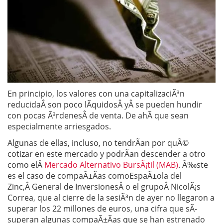
En principio, los valores con una capitalizaciÃ³n
reducidaÂ son poco lÃ­quidosÂ yÂ se pueden hundir
con pocas Ã³rdenesÂ de venta. De ahÃ­ que sean
especialmente arriesgados.
Algunas de ellas, incluso, no tendrÃ­an por quÃ©
cotizar en este mercado y podrÃ­an descender a otro
como elÂ
Mercado Alternativo BursÃ¡til (MAB)
. Ã‰ste
es el caso de compaÃ±Ã­as comoEspaÃ±ola del
Zinc,Â General de InversionesÂ o el grupoÂ NicolÃ¡s
Correa, que al cierre de la sesiÃ³n de ayer no llegaron a
superar los 22 millones de euros, una cifra que sÃ­
superan algunas compaÃ±Ã­as que se han estrenado