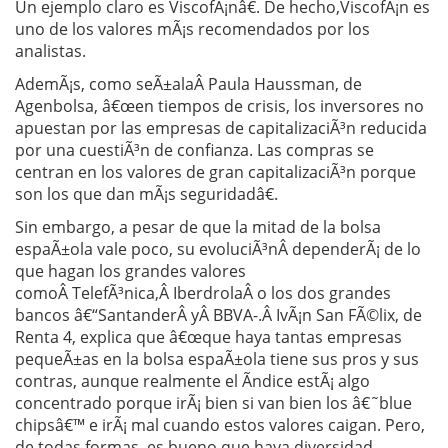
Un ejemplo claro es ViscofÃ¡nâ€. De hecho,ViscofÃ¡n es
uno de los valores mÃ¡s recomendados por los
analistas.
AdemÃ¡s, como seÃ±alaÂ Paula Haussman, de
Agenbolsa, â€œen tiempos de crisis, los inversores no
apuestan por las empresas de capitalizaciÃ³n reducida
por una cuestiÃ³n de confianza. Las compras se
centran en los valores de gran capitalizaciÃ³n porque
son los que dan mÃ¡s seguridadâ€.
Sin embargo, a pesar de que la mitad de la bolsa
espaÃ±ola vale poco, su evoluciÃ³nÂ dependerÃ¡ de lo
que hagan los grandes valores
comoÂ TelefÃ³nica,Â IberdrolaÂ o los dos grandes
bancos â€“SantanderÂ yÂ BBVA-.Â IvÃ¡n San FÃ©lix, de
Renta 4, explica que â€œque haya tantas empresas
pequeÃ±as en la bolsa espaÃ±ola tiene sus pros y sus
contras, aunque realmente el Ã­ndice estÃ¡ algo
concentrado porque irÃ¡ bien si van bien los â€˜blue
chipsâ€™ e irÃ¡ mal cuando estos valores caigan. Pero,
de todas formas, es bueno que haya diversidad