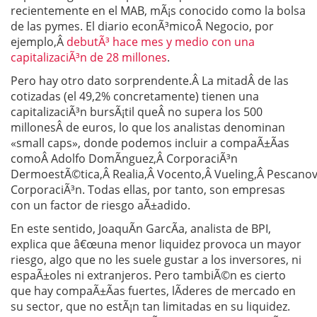
recientemente en el MAB, mÃ¡s conocido como la bolsa
de las pymes. El diario econÃ³micoÂ Negocio, por
ejemplo,Â
debutÃ³ hace mes y medio con una
capitalizaciÃ³n de 28 millones
.
Pero hay otro dato sorprendente.Â La mitadÂ de las
cotizadas (el 49,2% concretamente) tienen una
capitalizaciÃ³n bursÃ¡til queÂ no supera los 500
millonesÂ de euros, lo que los analistas denominan
«small caps», donde podemos incluir a compaÃ±Ã­as
comoÂ Adolfo DomÃ­nguez,Â CorporaciÃ³n
DermoestÃ©tica,Â Realia,Â Vocento,Â Vueling,Â Pescano
CorporaciÃ³n. Todas ellas, por tanto, son empresas
con un factor de riesgo aÃ±adido.
En este sentido, JoaquÃ­n GarcÃ­a, analista de BPI,
explica que â€œuna menor liquidez provoca un mayor
riesgo, algo que no les suele gustar a los inversores, ni
espaÃ±oles ni extranjeros. Pero tambiÃ©n es cierto
que hay compaÃ±Ã­as fuertes, lÃ­deres de mercado en
su sector, que no estÃ¡n tan limitadas en su liquidez.