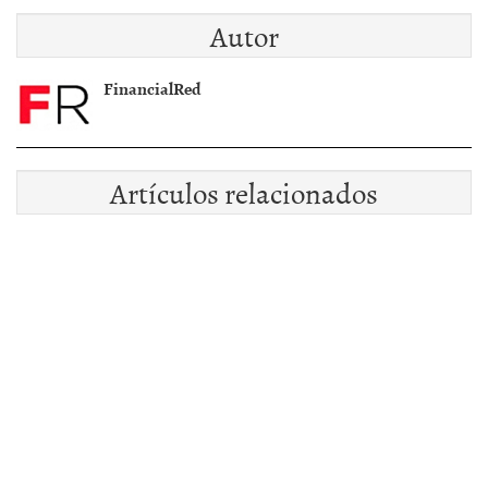
Halloween y
Autor
compramos?
FinancialRed
Artículos relacionados