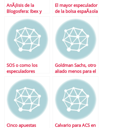
AnÃ¡lisis de la
El mayor especulador
Blogosfera: Ibex y
de la bolsa espaÃ±ola
Repsol
se come la subida de
SOS
SOS o como los
Goldman Sachs, otro
especuladores
aliado menos para el
tambiÃ©n ganan en
Ibex
EspaÃ±a
Cinco apuestas
Calvario para ACS en