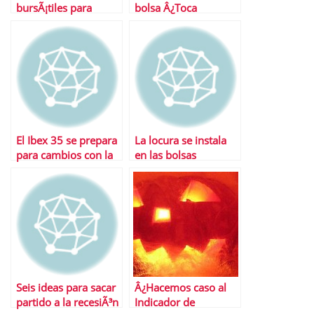
bursÃ¡tiles para
bolsa Â¿Toca
empezar el aÃ±o
aumentar
autocartera?
El Ibex 35 se prepara
La locura se instala
para cambios con la
en las bolsas
llegada de nuevos
inquilinos a la bolsa
Seis ideas para sacar
Â¿Hacemos caso al
partido a la recesiÃ³n
Indicador de