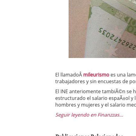
Operar
29/06/2026
Crear empresa online vs
29/05/2026
CÃ³mo afrontar una baj
26/05/2026
El llamadoÂ
mileurismo
es una lame
trabajadores y sin encuestas de por
El INE anteriomente tambiÃ©n se h
estructurado el salario espaÃ±ol y l
hombres y mujeres y el salario med
Seguir leyendo en Finanzzas…