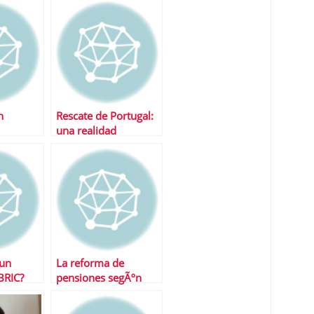
n
Rescate de Portugal:
una realidad
¿un
La reforma de
BRIC?
pensiones segÃºn
cada partido polÃ­tico