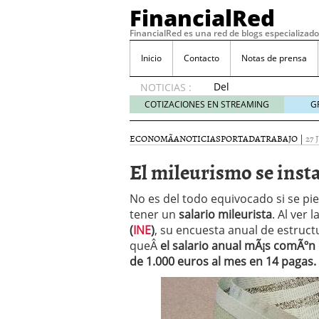
FinancialRed
FinancialRed es una red de blogs especializado
Inicio
Contacto
Notas de prensa
Del
NOTICIAS :
depósito
COTIZACIONES EN STREAMING
G
a la
diversificación:
ECONOMÃ­A
NOTICIAS
PORTADA
TRABAJO
|
27 
cómo
está
El mileurismo se inst
cambiando
la
No es del todo equivocado si se pi
gestión
tener un
salario mileurista
. Al ver 
del
(
INE
)
, su encuesta anual de estructu
ahorro
en
queÂ
el salario anual mÃ¡s comÃºn
España
de 1.000 euros al mes en 14 pagas.
05/08/2026
Seguros de convenio en
descubren cuando ya e
ReseÃ±a de SIFX: Lo Qu