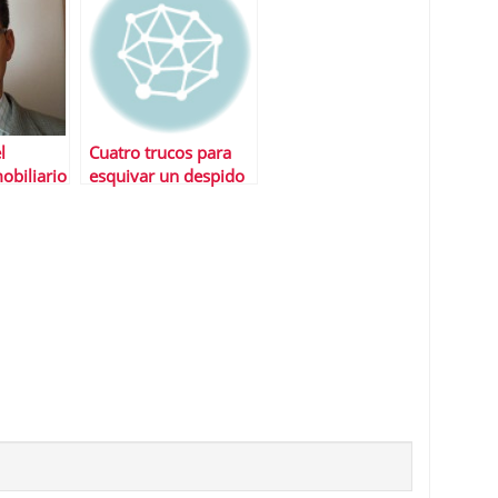
l
Cuatro trucos para
obiliario
esquivar un despido
inminente
temente