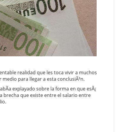
 proceso tradicional: ventajas reales para pymes
a mÃ©dica cuando trabajas por cuenta propia
ntable realidad que les toca vivir a muchos
 medio para llegar a esta conclusiÃ³n.
abÃ­a explayado sobre la forma en que esÃ¡
a brecha que existe entre el salario entre
io.