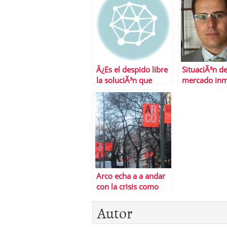
Â¿Es el despido libre
SituaciÃ³n de
la soluciÃ³n que
mercado inm
necesita EspaÃ±a?
espaÃ±ol
independien
del tipo IVA
Arco echa a a andar
con la crisis como
telÃ³n de fondo
Autor