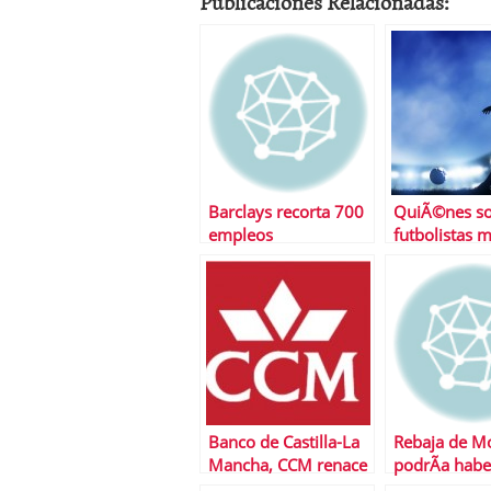
Publicaciones Relacionadas:
Barclays recorta 700
QuiÃ©nes so
empleos
futbolistas 
pagados de l
Banco de Castilla-La
Rebaja de M
Mancha, CCM renace
podrÃ­a habe
de sus cenizas
peor