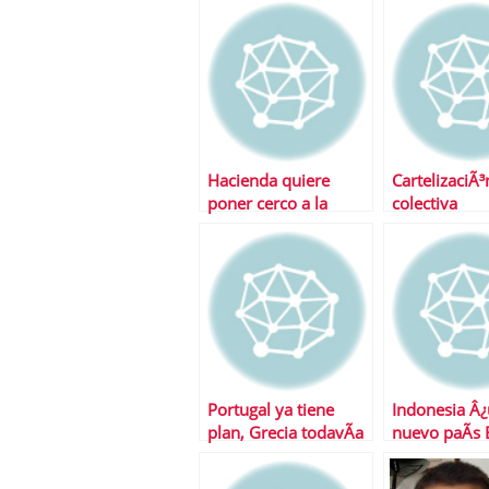
Hacienda quiere
CartelizaciÃ³
poner cerco a la
colectiva
economÃ­a
sumergida
Portugal ya tiene
Indonesia Â
plan, Grecia todavÃ­a
nuevo paÃ­s 
deberÃ¡ esperar