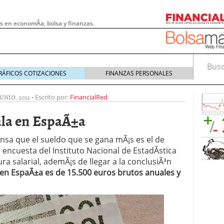
s en economÃ­a, bolsa y finanzas.
Busca
RÁFICOS COTIZACIONES
FINANZAS PERSONALES
JUNIO, 2011
-
Escrito por:
FinancialRed
ala en EspaÃ±a
ensa que el sueldo que se gana mÃ¡s es el de
la encuesta del Instituto Nacional de EstadÃ­stica
ra salarial, ademÃ¡s de llegar a la conclusiÃ³n
 en EspaÃ±a es de 15.500 euros brutos anuales y
 pymes: la obligación que muchas empresas
s demasiado tarde
20/07/2026
e Deben Saber los Traders Mexicanos Antes de