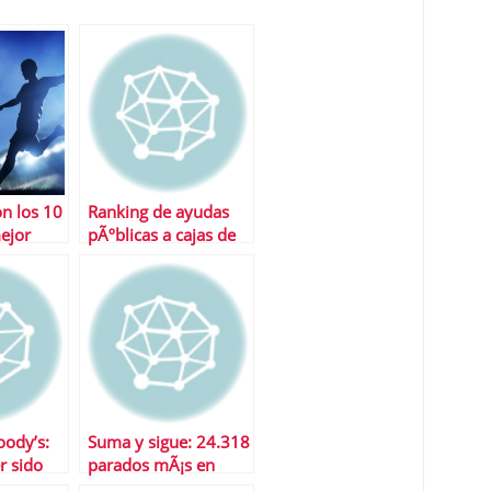
n los 10
Ranking de ayudas
mejor
pÃºblicas a cajas de
a Liga
ahorro
oody’s:
Suma y sigue: 24.318
r sido
parados mÃ¡s en
noviembre