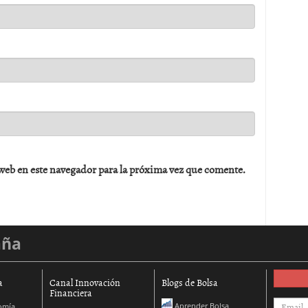
web en este navegador para la próxima vez que comente.
aña
a
Canal Innovación
Blogs de Bolsa
Financiera
Aprender Bolsa
omía