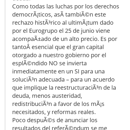
Como todas las luchas por los derechos
democrÃ¡ticos, asÃ­ tambiÃ©n este
rechazo histÃ³rico al ultimÃ¡tum dado
por el Eurogrupo el 25 de junio viene
acompaÃ±ado de un alto precio. Es por
tantoÂ esencial que el gran capital
otorgado a nuestro gobierno por el
esplÃ©ndido NO se invierta
inmediatamente en un SI para una
soluciÃ³n adecuada – para un acuerdo
que implique la reestructuraciÃ³n de la
deuda, menos austeridad,
redistribuciÃ³n a favor de los mÃ¡s
necesitados, y reformas reales.
Poco despuÃ©s de anunciar los
resultados del referÃ©ndum se me