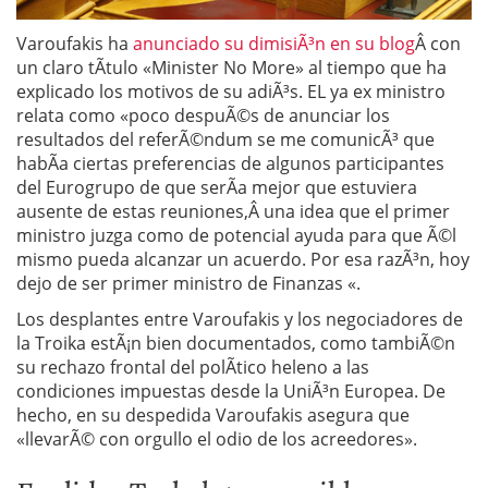
Varoufakis ha
anunciado su dimisiÃ³n en su blog
Â con
un claro tÃ­tulo «Minister No More» al tiempo que ha
explicado los motivos de su adiÃ³s. EL ya ex ministro
relata como «poco despuÃ©s de anunciar los
resultados del referÃ©ndum se me comunicÃ³ que
habÃ­a ciertas preferencias de algunos participantes
del Eurogrupo de que serÃ­a mejor que estuviera
ausente de estas reuniones,Â una idea que el primer
ministro juzga como de potencial ayuda para que Ã©l
mismo pueda alcanzar un acuerdo. Por esa razÃ³n, hoy
dejo de ser primer ministro de Finanzas «.
Los desplantes entre Varoufakis y los negociadores de
la Troika estÃ¡n bien documentados, como tambiÃ©n
su rechazo frontal del polÃ­tico heleno a las
condiciones impuestas desde la UniÃ³n Europea. De
hecho, en su despedida Varoufakis asegura que
«llevarÃ© con orgullo el odio de los acreedores».