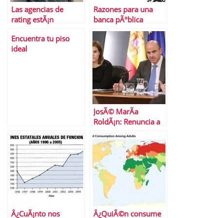
Las agencias de
Razones para una
rating estÃ¡n
banca pÃºblica
retrasando la salida
Encuentra tu piso
de la crisis
ideal
JosÃ© MarÃ­a
RoldÃ¡n: Renuncia a
la presidencia de AEB
Â¿CuÃ¡nto nos
Â¿QuiÃ©n consume