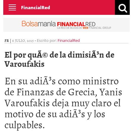
Toggle
FinancialRed
navigation
FR
|
6 JULIO, 2015
-
Escrito por:
FinancialRed
El por quÃ© de la dimisiÃ³n de
Varoufakis
En su adiÃ³s como ministro
de Finanzas de Grecia, Yanis
Varoufakis deja muy claro el
motivo de su adiÃ³s y los
culpables.