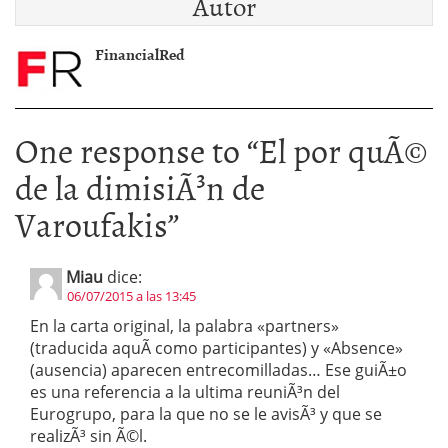
Autor
FinancialRed
One response to “
El por quÃ©
de la dimisiÃ³n de
Varoufakis
”
Miau
dice:
06/07/2015 a las 13:45
En la carta original, la palabra «partners»
(traducida aquÃ­ como participantes) y «Absence»
(ausencia) aparecen entrecomilladas… Ese guiÃ±o
es una referencia a la ultima reuniÃ³n del
Eurogrupo, para la que no se le avisÃ³ y que se
realizÃ³ sin Ã©l.