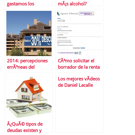
gastamos los
mÃ¡s alcohol?
espaÃ±oles en unas
elecciones?
2014: percepciones
CÃ³mo solicitar el
errÃ³neas del
borrador de la renta
mercado inmobiliario
2013
Los mejores vÃ­deos
de Daniel Lacalle
Â¿QuÃ© tipos de
deudas existen y