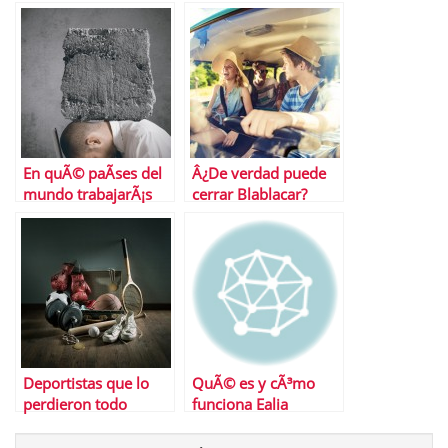
cÃ³mo te afectan?
En quÃ© paÃ­ses del
Â¿De verdad puede
mundo trabajarÃ¡s
cerrar Blablacar?
mÃ¡s y en cuÃ¡les
tendrÃ¡s mÃ¡s tiempo
libre
Deportistas que lo
QuÃ© es y cÃ³mo
perdieron todo
funciona Ealia