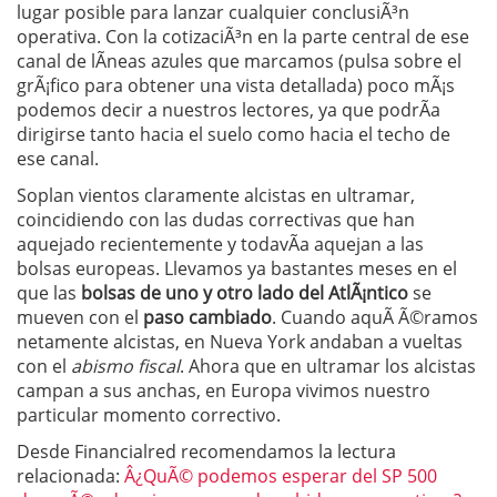
lugar posible para lanzar cualquier conclusiÃ³n
operativa. Con la cotizaciÃ³n en la parte central de ese
canal de lÃ­neas azules que marcamos (pulsa sobre el
grÃ¡fico para obtener una vista detallada) poco mÃ¡s
podemos decir a nuestros lectores, ya que podrÃ­a
dirigirse tanto hacia el suelo como hacia el techo de
ese canal.
Soplan vientos claramente alcistas en ultramar,
coincidiendo con las dudas correctivas que han
aquejado recientemente y todavÃ­a aquejan a las
bolsas europeas. Llevamos ya bastantes meses en el
que las
bolsas de uno y otro lado del AtlÃ¡ntico
se
mueven con el
paso cambiado
. Cuando aquÃ­ Ã©ramos
netamente alcistas, en Nueva York andaban a vueltas
con el
abismo fiscal
. Ahora que en ultramar los alcistas
campan a sus anchas, en Europa vivimos nuestro
particular momento correctivo.
Desde Financialred recomendamos la lectura
relacionada:
Â¿QuÃ© podemos esperar del SP 500