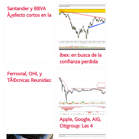
un â€œa-b-câ€
pÃ©rdida de la
Santander y BBVA
previo
directriz alcista
Â¿efecto cortos en la
bolsa espaÃ±ola?
Ibex: en busca de la
confianza perdida
Ferrovial, OHL y
TÃ©cnicas Reunidas:
3 valores del Ibex 35
en el punto de mira
Apple, Google, AIG,
Citigroup: Las 4
acciones que
prefieren los ricos