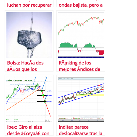
luchan por recuperar
ondas bajista, pero a
las posiciones
medio, alcistas sÃ­ o
perdidas en Bolsa
sÃ­
Bolsa: HacÃ­a dos
RÃ¡nking de los
aÃ±os que los
mejores Ã­ndices de
inversores no eran
bolsa en enero
tan optimistas
Ibex: Giro al alza
Inditex parece
desde â€œyaâ€ con
deslocalizarse tras la