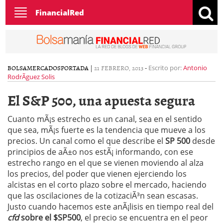
Toggle
FinancialRed
navigation
BOLSA
MERCADOS
PORTADA
|
21 FEBRERO, 2013
-
Escrito por:
Antonio
RodrÃ­guez Solis
El S&P 500, una apuesta segura
Cuanto mÃ¡s estrecho es un canal, sea en el sentido
que sea, mÃ¡s fuerte es la tendencia que mueve a los
precios. Un canal como el que describe el
SP 500
desde
principios de aÃ±o nos estÃ¡ informando, con ese
estrecho rango en el que se vienen moviendo al alza
los precios, del poder que vienen ejerciendo los
alcistas en el corto plazo sobre el mercado, haciendo
que las oscilaciones de la cotizaciÃ³n sean escasas.
Justo cuando hacemos este anÃ¡lisis en tiempo real del
cfd
sobre el $SP500
, el precio se encuentra en el peor