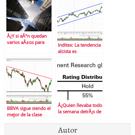
Â¿Y si aÃºn quedan
varios aÃ±os para
Inditex: La tendencia
que acabe este
alcista es
mercado secular
incombustible
bajista?
Â¿Quien llevaba todo
BBVA sigue siendo el
la semana detrÃ¡s de
mejor de la clase
los tÃ­tulos de Heinz?
Y no era Ã©l
Autor