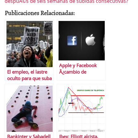
despuÃ©s de seis semanas de subidas consecutivas?
Publicaciones Relacionadas:
Apple y Facebook
El empleo, el lastre
Â¿cambio de
oculto para que suba
papeles?
la bolsa de EEUU
Bankinter y Sabadell
Ibex: Elliott alcista,