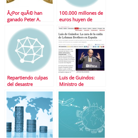
Â¿Por quÃ© han
100.000 millones de
ganado Peter A.
euros huyen de
Diamond, Dale T.
EspaÃ±a
Mortensen y
Christopher A.
Pissarides el Nobel
de EconomÃ­a?
Repartiendo culpas
Luis de Guindos:
del desastre
Ministro de
inmobiliario
EconomÃ­a y
Â¿CÃ³mo hemos
Competitividad
llegado hasta aquÃ­ y
quÃ© hacer ahora
con tu piso?