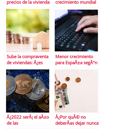
precios de la vivienda
crecimiento mundial
Â¿QuÃ© cabe
esperar hasta final de
aÃ±o?
Sube la compraventa
Menor crecimiento
de viviendas: Â¿es
para EspaÃ±a segÃºn
una tendencia?
el FMI
Â¿2022 serÃ¡ el aÃ±o
Â¿Por quÃ© no
de las
deberÃ­as dejar nunca