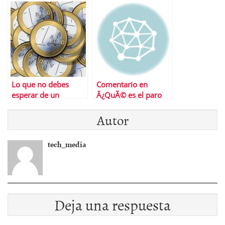
criptomonedas?
descubiertos en tus
cuentas?
Lo que no debes
Comentario en
esperar de un
Â¿QuÃ© es el paro
depÃ³sito bancario
de larga duraciÃ³n?
Autor
en 2021
por ISABEL
tech_media
Deja una respuesta