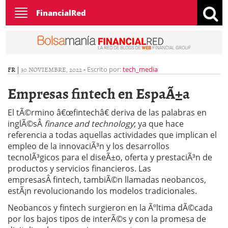
Toggle
FinancialRed
navigation
FR
|
30 NOVIEMBRE, 2022
-
Escrito por:
tech_media
Empresas fintech en EspaÃ±a
El tÃ©rmino â€œfintechâ€ deriva de las palabras en
inglÃ©sÂ
finance and technology
; ya que hace
referencia a todas aquellas actividades que implican el
empleo de la innovaciÃ³n y los desarrollos
tecnolÃ³gicos para el diseÃ±o, oferta y prestaciÃ³n de
productos y servicios financieros. Las
empresasÂ fintech, tambiÃ©n llamadas neobancos,
estÃ¡n revolucionando los modelos tradicionales.
Neobancos y fintech surgieron en la Ãºltima dÃ©cada
por los bajos tipos de interÃ©s y con la promesa de