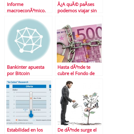
Informe
Â¿A quÃ© paÃ­ses
macroeconÃ³mico.
podemos viajar sin
Del 20 al 24 de enero
visado?
de 2014
Bankinter apuesta
Hasta dÃ³nde te
por Bitcoin
cubre el Fondo de
GarantÃ­a de
DepÃ³sitos
Estabilidad en los
De dÃ³nde surge el