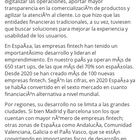
digitalizar las operaciones, aportar mayor
transparencia en la comercializaciÃ³n de productos y
agilizar la atenciÃ³n al cliente. Lo que hizo que las
entidades financieras tradicionales, a su vez, tuviesen
que buscar soluciones para mejorar la experiencia y
usabilidad de los usuarios.
En EspaÃ±a, las empresas fintech han tenido un
importantÃ­simo desarrollo y lideran el
emprendimiento. En nuestro paÃ­s ya operan mÃ¡s de
650 start ups, de las que mÃ¡s del 70% son espaÃ±olas.
Desde 2020 se han creado mÃ¡s de 100 nuevas
empresas fintech. SegÃºn las cifras, en 2020 EspaÃ±a ya
se habÃ­a convertido en el sexto mercado en cuanto
financiaciÃ³n alternativa a nivel mundial.
Por regiones, su desarrollo no se limita a las grandes
ciudades. Si bien Madrid y Barcelona son los que
cuentan con mayor nÃºmero de empresas fintech;
otras zonas de EspaÃ±a como AndalucÃ­a, Comunidad
Valenciana, Galicia o el PaÃ­s Vasco, que se estÃ¡n
convirtiendo en importantes focos de desarrollo en