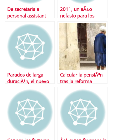
De secretaria a
2011, un aÃ±o
personal assistant
nefasto para los
autÃ³nomos
Parados de larga
Calcular la pensiÃ³n
duraciÃ³n, el nuevo
tras la reforma
problema de la
economÃ­a espaÃ±ola