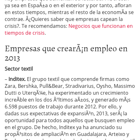
ya sea en EspaÃ±a o en el exterior y por tanto, afloran
en estos tiempos, mientras el resto de la economÃ­a se
contrae. Â¿Quieres saber que empresas capean la
crisis?. Te recomendamos:
Negocios que funcionan en
tiempos de crisis
.
Empresas que crearÃ¡n empleo en
2013
Sector textil
–
Inditex.
El grupo textil que comprende firmas como
Zara, Bershka, Pull&Bear, Stradivarius, Oysho, Massimo
Dutti o UterqÃ¼e, ha experimentado un crecimiento
increÃ­ble en los dos Ãºltimos aÃ±os, y generado mÃ¡s
6.598 puestos de trabajo durante 2012. Por ello, y
dadas sus expectativas de expansiÃ³n, 2013, serÃ¡ la
oportunidad para todos aquellos que busquen empleo
en el grupo. De hecho, Inditex ya ha anunciado su
propÃ³sitos de ampliaciÃ³n en Guadalajara, Arteixo y