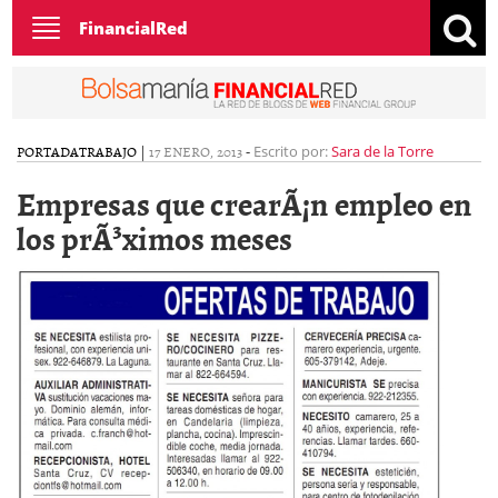
Toggle
FinancialRed
navigation
PORTADA
TRABAJO
|
17 ENERO, 2013
-
Escrito por:
Sara de la Torre
Empresas que crearÃ¡n empleo en
los prÃ³ximos meses