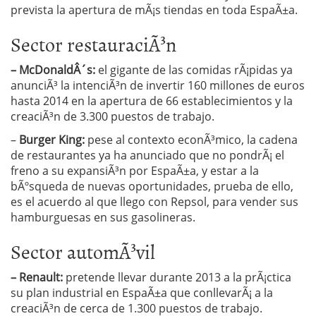
prevista la apertura de mÃ¡s tiendas en toda EspaÃ±a.
Sector restauraciÃ³n
– McDonaldÂ´s:
el gigante de las comidas rÃ¡pidas ya
anunciÃ³ la intenciÃ³n de invertir 160 millones de euros
hasta 2014 en la apertura de 66 establecimientos y la
creaciÃ³n de 3.300 puestos de trabajo.
–
Burger King:
pese al contexto econÃ³mico, la cadena
de restaurantes ya ha anunciado que no pondrÃ¡ el
freno a su expansiÃ³n por EspaÃ±a, y estar a la
bÃºsqueda de nuevas oportunidades, prueba de ello,
es el acuerdo al que llego con Repsol, para vender sus
hamburguesas en sus gasolineras.
Sector automÃ³vil
– Renault:
pretende llevar durante 2013 a la prÃ¡ctica
su plan industrial en EspaÃ±a que conllevarÃ¡ a la
creaciÃ³n de cerca de 1.300 puestos de trabajo.