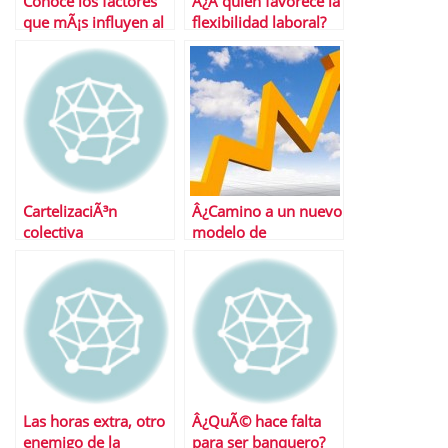
Conoce los factores
Â¿A quien favorece la
que mÃ¡s influyen al
flexibilidad laboral?
calcular la jubilaciÃ³n
CartelizaciÃ³n
Â¿Camino a un nuevo
colectiva
modelo de
actualizacion salarial?
Las horas extra, otro
Â¿QuÃ© hace falta
enemigo de la
para ser banquero?