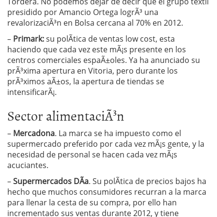
Tordera. No podemos dejar de decir que el grupo textil
presidido por Amancio Ortega logrÃ³ una
revalorizaciÃ³n en Bolsa cercana al 70% en 2012.
–
Primark:
su polÃ­tica de ventas low cost, esta
haciendo que cada vez este mÃ¡s presente en los
centros comerciales espaÃ±oles. Ya ha anunciado su
prÃ³xima apertura en Vitoria, pero durante los
prÃ³ximos aÃ±os, la apertura de tiendas se
intensificarÃ¡.
Sector alimentaciÃ³n
–
Mercadona
. La marca se ha impuesto como el
supermercado preferido por cada vez mÃ¡s gente, y la
necesidad de personal se hacen cada vez mÃ¡s
acuciantes.
–
Supermercados DÃ­a
. Su polÃ­tica de precios bajos ha
hecho que muchos consumidores recurran a la marca
para llenar la cesta de su compra, por ello han
incrementado sus ventas durante 2012, y tiene