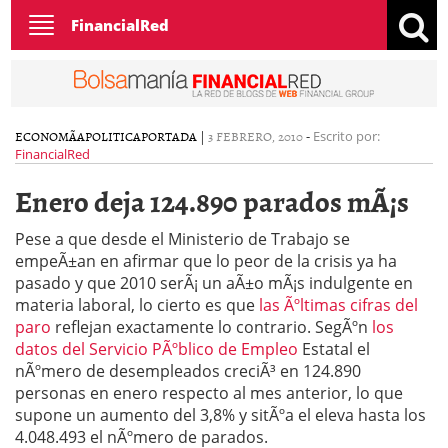
Toggle
FinancialRed
navigation
ECONOMÃ­A
POLITICA
PORTADA
|
3 FEBRERO, 2010
-
Escrito por:
FinancialRed
Enero deja 124.890 parados mÃ¡s
Pese a que desde el Ministerio de Trabajo se
empeÃ±an en afirmar que lo peor de la crisis ya ha
pasado y que 2010 serÃ¡ un aÃ±o mÃ¡s indulgente en
materia laboral, lo cierto es que
las Ãºltimas cifras del
paro
reflejan exactamente lo contrario. SegÃºn
los
datos del Servicio PÃºblico de Empleo
Estatal el
nÃºmero de desempleados creciÃ³ en 124.890
personas en enero respecto al mes anterior, lo que
supone un aumento del 3,8% y sitÃºa el eleva hasta los
4.048.493 el nÃºmero de parados.