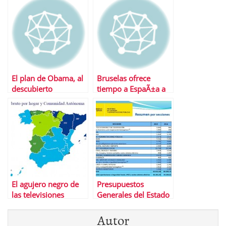
El plan de Obama, al
Bruselas ofrece
descubierto
tiempo a EspaÃ±a a
cambio de mÃ¡s
ajustes
El agujero negro de
Presupuestos
las televisiones
Generales del Estado
autonÃ³micas
de 2014
Autor