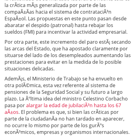
la crÃ­tica mÃ¡s generalizada por parte de las
compaÃ±Ã­as hacia el sistema de contrataciÃ³n
EspaÃ±ol. Las propuestas en este punto pasan desde
abaratar el despido (patronal) hasta rebajar los
sueldos (FMI) para incentivar la actividad empresarial.
Por otra parte, este incremento del paro estÃ¡ secando
las arcas del Estado, que ha apostado claramente por
situarse del lado de los desempleados aumentando las
prestaciones para evitar en la medida de lo posible
situaciones delicadas.
AdemÃ¡s, el Ministerio de Trabajo se ha envuelto en
otra polÃ©mica, esta vez referente al sistema de
pensiones de la Seguridad Social y su futuro a largo
plazo. La Ãºltima idea del ministro Celestino Corbacho
pasa por
alargar la edad de jubilaciÃ³n hasta los 67
aÃ±os
. El problema es que, si bien las crÃ­ticas por
parte de la ciudadanÃ­a no han tardado en aparecer,
no ocurre lo mismo por parte de los gurÃºs
econÃ³micos, empresas y organismos internacionales.