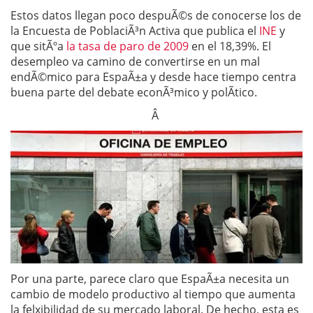
Estos datos llegan poco despuÃ©s de conocerse los de
la Encuesta de PoblaciÃ³n Activa que publica el
INE
y
que sitÃºa
la tasa de paro de 2009
en el 18,39%. El
desempleo va camino de convertirse en un mal
endÃ©mico para EspaÃ±a y desde hace tiempo centra
buena parte del debate econÃ³mico y polÃ­tico.
Â
Por una parte, parece claro que EspaÃ±a necesita un
cambio de modelo productivo al tiempo que aumenta
la felxibilidad de su mercado laboral. De hecho, esta es