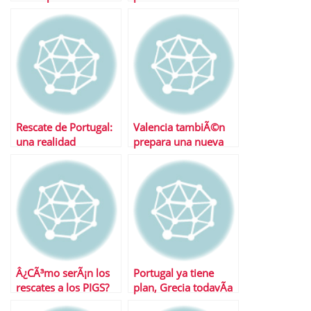
default?
Rescate de Portugal:
Valencia tambiÃ©n
una realidad
prepara una nueva
emisiÃ³n de bonos
Â¿CÃ³mo serÃ¡n los
Portugal ya tiene
rescates a los PIGS?
plan, Grecia todavÃ­a
deberÃ¡ esperar