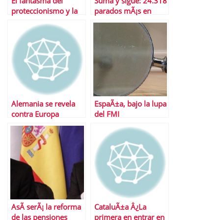
El fantasma del
Suma y sigue: 24.318
proteccionismo y la
parados mÃ¡s en
guerra de divisas
noviembre
Alemania se revela
EspaÃ±a, bajo la lupa
contra Europa
del FMI
AsÃ­ serÃ¡ la reforma
CataluÃ±a Â¿La
de las pensiones
primera en entrar en