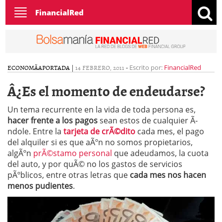
Toggle
FinancialRed
navigation
ECONOMÃ­A
PORTADA
|
14 FEBRERO, 2011
-
Escrito por:
FinancialRed
Â¿Es el momento de endeudarse?
Un tema recurrente en la vida de toda persona es,
hacer frente a los pagos
sean estos de cualquier Ã­
ndole. Entre la
tarjeta de crÃ©dito
cada mes, el pago
del alquiler si es que aÃºn no somos propietarios,
algÃºn
prÃ©stamo personal
que adeudamos, la cuota
del auto, y por quÃ© no los gastos de servicios
pÃºblicos, entre otras letras que
cada mes nos hacen
menos pudientes
.