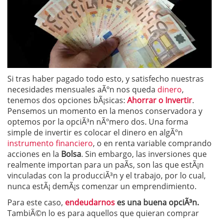
Si tras haber pagado todo esto, y satisfecho nuestras
necesidades mensuales aÃºn nos queda
dinero
,
tenemos dos opciones bÃ¡sicas:
Ahorrar o Invertir
.
Pensemos un momento en la menos conservadora y
optemos por la opciÃ³n nÃºmero dos. Una forma
simple de invertir es colocar el dinero en algÃºn
instrumento financiero
, o en renta variable comprando
acciones en la
Bolsa
. Sin embargo, las inversiones que
realmente importan para un paÃ­s, son las que estÃ¡n
vinculadas con la producciÃ³n y el trabajo, por lo cual,
nunca estÃ¡ demÃ¡s comenzar un emprendimiento.
Para este caso,
endeudarnos
es una buena opciÃ³n.
TambiÃ©n lo es para aquellos que quieran comprar