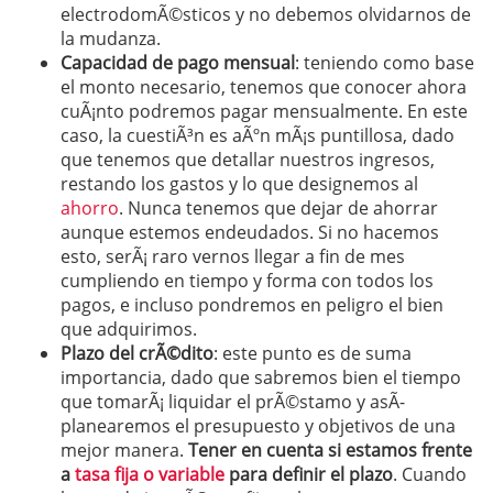
electrodomÃ©sticos y no debemos olvidarnos de
la mudanza.
Capacidad de pago mensual
: teniendo como base
el monto necesario, tenemos que conocer ahora
cuÃ¡nto podremos pagar mensualmente. En este
caso, la cuestiÃ³n es aÃºn mÃ¡s puntillosa, dado
que tenemos que detallar nuestros ingresos,
restando los gastos y lo que designemos al
ahorro
. Nunca tenemos que dejar de ahorrar
aunque estemos endeudados. Si no hacemos
esto, serÃ¡ raro vernos llegar a fin de mes
cumpliendo en tiempo y forma con todos los
pagos, e incluso pondremos en peligro el bien
que adquirimos.
Plazo del crÃ©dito
: este punto es de suma
importancia, dado que sabremos bien el tiempo
que tomarÃ¡ liquidar el prÃ©stamo y asÃ­
planearemos el presupuesto y objetivos de una
mejor manera.
Tener en cuenta si estamos frente
a
tasa fija o variable
para definir el plazo
. Cuando