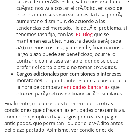
la tasa de interÃ©s es fija, sabremos exactamente
cuÃ¡nto nos va a costar el crÃ©dito, en caso de
que los intereses sean variables, la tasa podrÃ¡
aumentar o disminuir, de acuerdo a las
tendencias del mercado. He aquÃ­ el problema, si
tenemos tasa fija, con las
IPC Blog
que se
mantienen estables, nuestra deuda serÃ¡ cada
aÃ±o menos costosa, y por ende, financiarnos a
largo plazo puede ser beneficioso; ocurre lo
contrario con la tasa variable, donde se debe
preferir el corto plazo o no tomar crÃ©ditos.
Cargos adicionales por comisiones o intereses
moratorios
: un punto interesante a considerar a
la hora de comparar
entidades bancarias
que
ofrecen parÃ¡metros de financiaciÃ³n similares.
Finalmente, mi consejo es tener en cuenta otras
condiciones que ofrezcan las entidades prestamistas,
como por ejemplo si hay cargos por realizar pagos
anticipados, que permitan liquidar el crÃ©dito antes
del plazo pactado. Asimismo, ver condiciones de