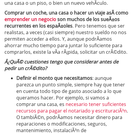
una casa o un piso, o bien un nuevo vehÃ­culo.
Comprar un coche, una casa o hacer un viaje asÃ­ como
emprender un negocio
son muchos de los sueÃ±os
recurrentes en los espaÃ±oles
. Pero tenemos que ser
realistas, a veces (casi siempre) nuestro sueldo no nos
permiten acceder a ellos. Y, aunque podrÃ­amos
ahorrar mucho tiempo para juntar lo suficiente para
comprarlos, existe la vÃ­a rÃ¡pida, solicitar un crÃ©dito.
Â¿QuÃ© cuestiones tengo que considerar antes de
pedir un crÃ©dito?
Definir el monto que necesitamos
: aunque
parezca un punto simple, siempre hay que tener
en cuenta todo tipo de gasto asociado a lo que
queramos hacer. Por ejemplo, si vamos a
comprar una casa, es
necesario tener suficientes
recursos para pagar el notariado y escrituraciÃ³n
.
O tambiÃ©n, podrÃ­amos necesitar dinero para
reparaciones o modificaciones, seguros,
mantenimiento, instalaciÃ³n de