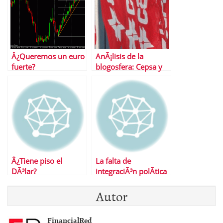
Â¿Queremos un euro
AnÃ¡lisis de la
fuerte?
blogosfera: Cepsa y
Euro-DÃ³lar
Â¿Tiene piso el
La falta de
DÃ³lar?
integraciÃ³n polÃ­tica
pasa factura a Europa
Autor
FinancialRed