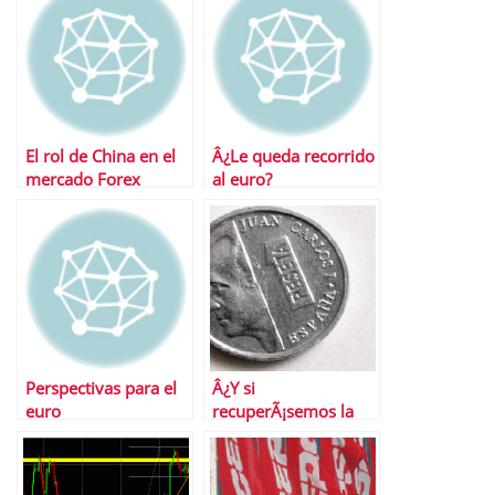
El rol de China en el
Â¿Le queda recorrido
mercado Forex
al euro?
Perspectivas para el
Â¿Y si
euro
recuperÃ¡semos la
peseta?