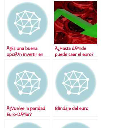
euro a la baja
Â¿Es una buena
Â¿Hasta dÃ³nde
opciÃ³n invertir en
puede caer el euro?
divisas?
Â¿Vuelve la paridad
Blindaje del euro
Euro-DÃ³lar?