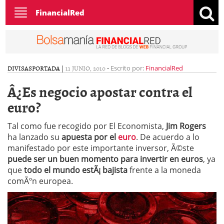
Toggle
FinancialRed
navigation
DIVISAS
PORTADA
|
11 JUNIO, 2010
-
Escrito por:
FinancialRed
Â¿Es negocio apostar contra el
euro?
Tal como fue recogido por El Economista,
Jim Rogers
ha lanzado su
apuesta por el
euro
. De acuerdo a lo
manifestado por este importante inversor, Ã©ste
puede ser un buen momento para invertir en euros
, ya
que
todo el mundo estÃ¡ bajista
frente a la moneda
comÃºn europea.