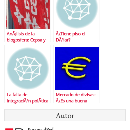
AnÃ¡lisis de la
Â¿Tiene piso el
blogosfera: Cepsa y
DÃ³lar?
Euro-DÃ³lar
La falta de
Mercado de divisas:
integraciÃ³n polÃ­tica
Â¿Es una buena
pasa factura a Europa
opciÃ³n invertir en
Autor
ellas?
FinancialRed