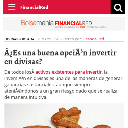
Toggle
FinancialRed
navigation
DIVISAS
PORTADA
|
21 MAYO, 2011
-
Escrito por:
FinancialRed
Â¿Es una buena opciÃ³n invertir
en divisas?
De todos losÂ
activos existentes para invertir
, la
inversiÃ³n en divisas es una de las maneras de generar
ganancias sustanciales, aunque siempre
ateniÃ©ndonos a un gran riesgo dado que se realiza
de manera intuitiva.