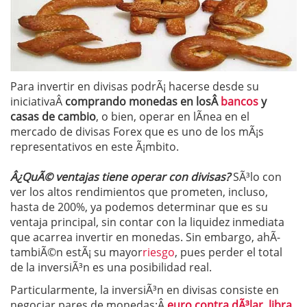
Para invertir en divisas podrÃ¡ hacerse desde su
iniciativaÂ
comprando monedas en losÂ
bancos
y
casas de cambio
, o bien, operar en lÃ­nea en el
mercado de divisas Forex que es uno de los mÃ¡s
representativos en este Ã¡mbito.
Â¿QuÃ© ventajas tiene operar con divisas?
SÃ³lo con
ver los altos rendimientos que prometen, incluso,
hasta de 200%, ya podemos determinar que es su
ventaja principal, sin contar con la liquidez inmediata
que acarrea invertir en monedas. Sin embargo, ahÃ­
tambiÃ©n estÃ¡ su mayor
riesgo
, pues perder el total
de la inversiÃ³n es una posibilidad real.
Particularmente, la inversiÃ³n en divisas consiste en
negociar pares de monedas:Â
euro contra dÃ³lar
,
libra