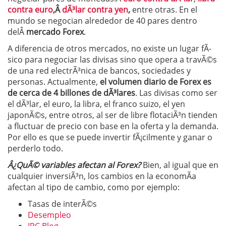
contra euro
,Â
dÃ³lar contra yen
,
entre otras. En el
mundo se negocian alrededor de 40 pares dentro
delÂ
mercado Forex
.
A diferencia de otros mercados, no existe un lugar fÃ­
sico para negociar las divisas sino que opera a travÃ©s
de una red electrÃ³nica de bancos, sociedades y
personas. Actualmente,
el volumen diario de Forex es
de cerca de 4 billones de dÃ³lares
. Las divisas como ser
el dÃ³lar, el euro, la libra, el franco suizo, el yen
japonÃ©s, entre otros, al ser de libre flotaciÃ³n tienden
a fluctuar de precio con base en la oferta y la demanda.
Por ello es que se puede invertir fÃ¡cilmente y ganar o
perderlo todo.
Â¿QuÃ© variables afectan al Forex?
Bien, al igual que en
cualquier inversiÃ³n, los cambios en la economÃ­a
afectan al tipo de cambio, como por ejemplo:
Tasas de interÃ©s
Desempleo