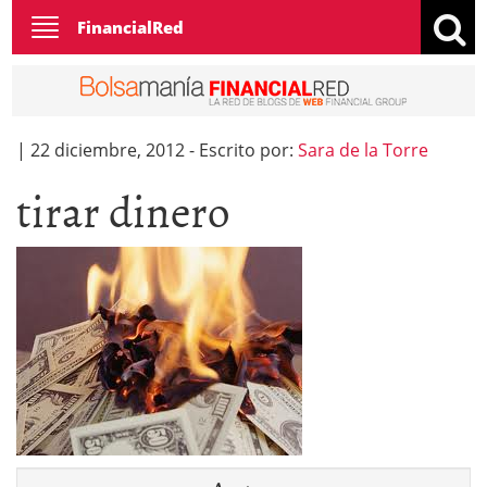
Toggle
FinancialRed
navigation
|
22 diciembre, 2012
-
Escrito por:
Sara de la Torre
tirar dinero