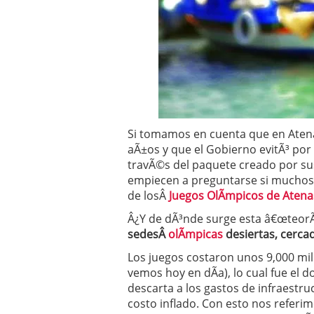
Operar
29/06/2026
Crear empresa online vs
29/05/2026
CÃ³mo afrontar una baj
26/05/2026
Si tomamos en cuenta que en Atena
aÃ±os y que el Gobierno evitÃ³ por 
travÃ©s del paquete creado por su
empiecen a preguntarse si muchos f
de losÂ
Juegos OlÃ­mpicos de Atena
Â¿Y de dÃ³nde surge esta â€œteorÃ
sedesÂ
olÃ­mpicas
desiertas, cercad
Los juegos costaron unos 9,000 mill
vemos hoy en dÃ­a), lo cual fue el d
descarta a los gastos de infraestr
costo inflado. Con esto nos referi