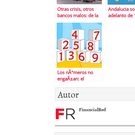
Otras crisis, otros
Andalucia sol
bancos malos: de la
adelanto de 
catÃ¡strofe mexicana
millones de 
a las lecciones suecas
Los nÃºmeros no
engaÃ±an: el
desastre de la Ãºltima
Autor
reforma laboral
FinancialRed