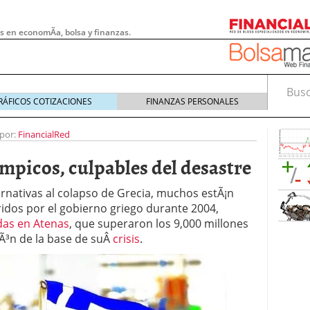
s en economÃ­a, bolsa y finanzas.
Busca
RÁFICOS COTIZACIONES
FINANZAS PERSONALES
 por:
FinancialRed
­mpicos, culpables del desastre
ernativas al colapso de Grecia, muchos estÃ¡n
ridos por el gobierno griego durante 2004,
das en Atenas
, que superaron los 9,000 millones
iÃ³n de la base de suÂ
crisis
.
 pymes: la obligación que muchas empresas
s demasiado tarde
20/07/2026
e Deben Saber los Traders Mexicanos Antes de