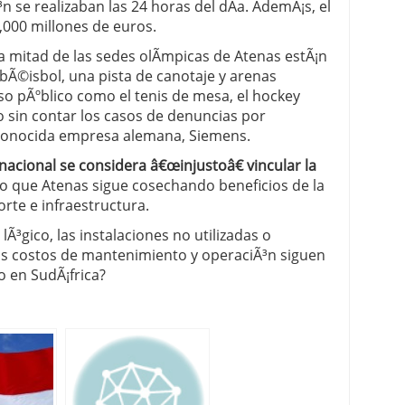
n se realizaban las 24 horas del dÃ­a. AdemÃ¡s, el
,000 millones de euros.
 mitad de las sedes olÃ­mpicas de Atenas estÃ¡n
bÃ©isbol, una pista de canotaje y arenas
o pÃºblico como el tenis de mesa, el hockey
 sin contar los casos de denuncias por
 conocida empresa alemana, Siemens.
nacional se considera â€œinjustoâ€ vincular la
 que Atenas sigue cosechando beneficios de la
rte e infraestructura.
Ã³gico, las instalaciones no utilizadas o
los costos de mantenimiento y operaciÃ³n siguen
 en SudÃ¡frica?