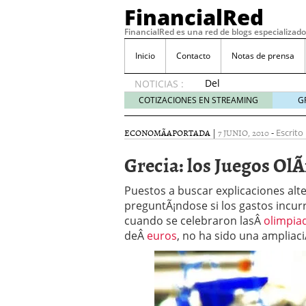
FinancialRed
FinancialRed es una red de blogs especializado
Inicio
Contacto
Notas de prensa
Del
NOTICIAS :
depósito
COTIZACIONES EN STREAMING
G
a la
diversificación:
ECONOMÃ­A
PORTADA
|
7 JUNIO, 2010
-
Escrito
cómo
está
Grecia: los Juegos OlÃ
cambiando
la
Puestos a buscar explicaciones alt
gestión
preguntÃ¡ndose si los gastos incur
del
cuando se celebraron lasÂ
ahorro
olimpia
en
deÂ
euros
, no ha sido una ampliac
España
05/08/2026
Seguros de convenio en
descubren cuando ya e
ReseÃ±a de SIFX: Lo Qu