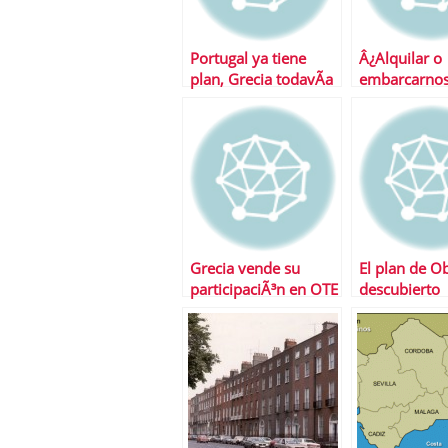
Portugal ya tiene
Â¿Alquilar o
plan, Grecia todavÃ­a
embarcarnos
deberÃ¡ esperar
hipoteca?
Grecia vende su
El plan de O
participaciÃ³n en OTE
descubierto
Telecom