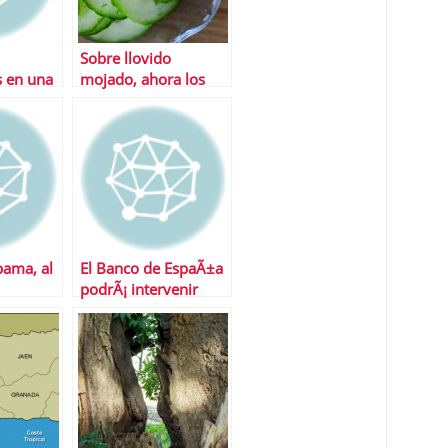
Sobre llovido
 en una
mojado, ahora los
pepinos
bama, al
El Banco de EspaÃ±a
podrÃ¡ intervenir
entidades de
urgencia