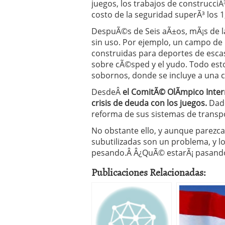
juegos, los trabajos de construcciÃ³
costo de la seguridad superÃ³ los 1
DespuÃ©s de Seis aÃ±os, mÃ¡s de la
sin uso. Por ejemplo, un campo de 
construidas para deportes de escas
sobre cÃ©sped y el yudo. Todo esto
sobornos, donde se incluye a una
DesdeÂ
el ComitÃ© OlÃ­mpico Inter
crisis de deuda con los juegos.
Dado
reforma de sus sistemas de transpo
No obstante ello, y aunque parezca l
subutilizadas son un problema, y 
pesando.Â Â¿QuÃ© estarÃ¡ pasando
Publicaciones Relacionadas: