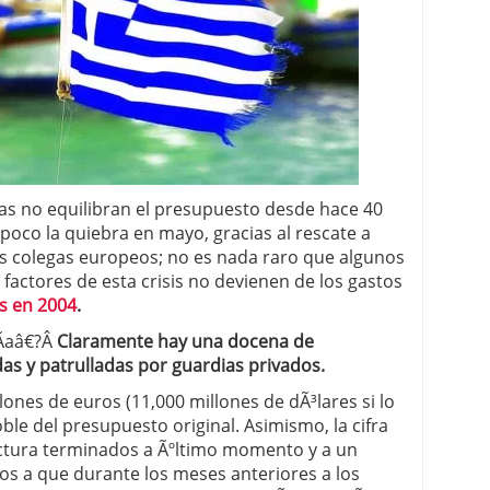
 proceso tradicional: ventajas reales para pymes
a mÃ©dica cuando trabajas por cuenta propia
s no equilibran el presupuesto desde hace 40
poco la quiebra en mayo, gracias al rescate a
s colegas europeos; no es nada raro que algunos
actores de esta crisis no devienen de los gastos
s en 2004
.
­aâ€?Â
Claramente hay una docena de
as y patrulladas por guardias privados.
ones de euros (11,000 millones de dÃ³lares si lo
oble del presupuesto original. Asimismo, la cifra
uctura terminados a Ãºltimo momento y a un
mos a que durante los meses anteriores a los