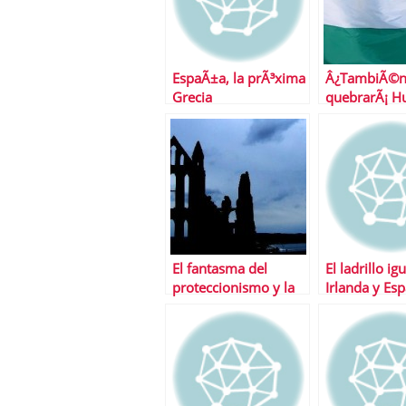
EspaÃ±a, la prÃ³xima
Â¿TambiÃ©
Grecia
quebrarÃ¡ Hu
El fantasma del
El ladrillo ig
proteccionismo y la
Irlanda y Es
guerra de divisas