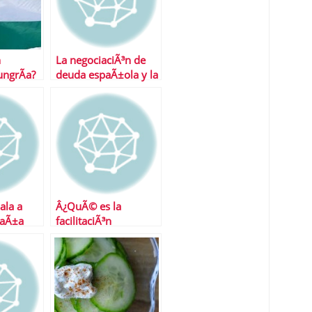
n
La negociaciÃ³n de
ngrÃ­a?
deuda espaÃ±ola y la
crisis griega
uala a
Â¿QuÃ© es la
paÃ±a
facilitaciÃ³n
cuantitativa?