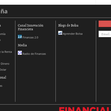
aña
a
Canal Innovación
Blogs de Bolsa
Financiera
Aprender Bolsa
omía
Finanzas 2.0
o
Media
 la Renta
Radio de Finanzas
 Dinero
Dolar
onal
as