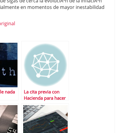
ue sigas de cerca la evoluciÃ³n de la inflaciÃ³n
cialmente en momentos de mayor inestabilidad
riginal
le nada
La cita previa con
Hacienda para hacer
la renta