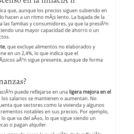
ifica que, aunque los precios siguen subiendo en
 proceso tradicional: ventajas reales para pymes
o hacen a un ritmo mÃ¡s lento. La bajada de la
a mÃ©dica cuando trabajas por cuenta propia
 a las familias y consumidores, ya que la presiÃ³n
itiendo una mayor capacidad de ahorro o un
ctos.
nte
, que excluye alimentos no elaborados y
e en un 2,4%, lo que indica que el
Ã¡sicos aÃºn sigue presente, aunque de forma
inanzas?
nflaciÃ³n puede reflejarse en una
ligera mejora en el
i los salarios se mantienen o aumentan. No
uenta que sectores como la vivienda y algunos
crementos notables en sus precios. Por ejemplo,
lo que va del aÃ±o, lo que sigue siendo un
cas o pagan alquiler.