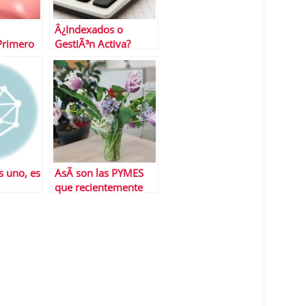
Â¿Indexados o
Primero
GestiÃ³n Activa?
horrar
CÃ³mo saber cuÃ¡ndo
te conviene mÃ¡s uno
u otro
 uno, es
AsÃ­ son las PYMES
que recientemente
han surgido en el
sector funerario