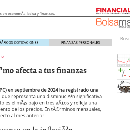
s en economÃ­a, bolsa y finanzas.
Busca
RÁFICOS COTIZACIONES
FINANZAS PERSONALES
dio
³mo afecta a tus finanzas
PC) en septiembre de 2024 ha registrado una
lo que representa una disminuciÃ³n significativa
to es el mÃ¡s bajo en tres aÃ±os y refleja una
mento de los precios. En tÃ©rminos mensuales,
ecto al mes anterior.
 pymes: la obligación que muchas empresas
s demasiado tarde
20/07/2026
censo en la inflaciÃ³n
e Deben Saber los Traders Mexicanos Antes de