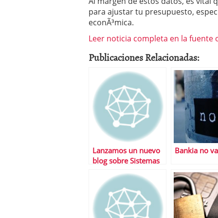
Al margen de estos datos, es vital q
para ajustar tu presupuesto, espe
econÃ³mica.
Leer noticia completa en la fuente o
Publicaciones Relacionadas:
Lanzamos un nuevo
Bankia no va
blog sobre Sistemas
de Trading