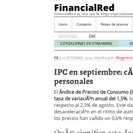
FinancialRed
FinancialRed es una red de blogs especializado
Inicio
Contacto
Notas de prensa
Del
NOTICIAS :
depósito
COTIZACIONES EN STREAMING
G
a la
diversificación:
FR
|
14 OCTUBRE, 2024
-
Escrito por:
Blogestu
cómo
está
IPC en septiembre: cÃ
cambiando
personales
la
gestión
del
El
Ãndice de Precios de Consumo (I
ahorro
tasa de variaciÃ³n anual del 1,5%
, 
en
respecto al 2,3% de agosto. Este da
España
desaceleraciÃ³n en el ritmo de au
05/08/2026
los precios han caÃ­do un 0,6% resp
Seguros de convenio en
descubren cuando ya e
QuÃ© significa este des
ReseÃ±a de SIFX: Lo Qu