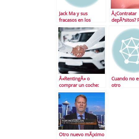
Jack Ma y sus
Â¿Contratar
fracasos en los
depÃ³sitos? 
trabajos
aprender a a
Â«RentingÂ» o
Cuando no es
comprar un coche:
otro
Â¿Con cuÃ¡l ahorro
mÃ¡s?
Otro nuevo mÃ¡ximo