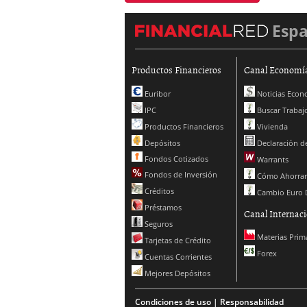
Esp
Productos Financieros
Canal Economí
Euribor
Noticias Econ
IPC
Buscar Trabaj
Productos Financieros
Vivienda
Depósitos
Declaración de
Fondos Cotizados
Warrants
Fondos de Inversión
Cómo Ahorrar
Créditos
Cambio Euro 
Préstamos
Canal Internaci
Seguros
Materias Prim
Tarjetas de Crédito
Forex
Cuentas Corrientes
Mejores Depósitos
Condiciones de uso | Responsabilidad