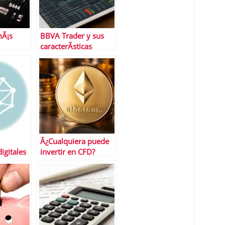
mÃ¡s
BBVA Trader y sus
caracterÃ­sticas
Â¿Cualquiera puede
digitales
invertir en CFD?
s
r los
tosos