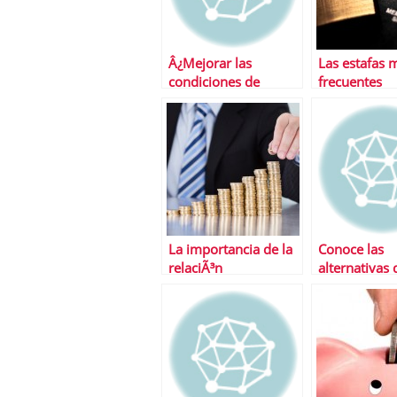
Â¿Mejorar las
Las estafas 
condiciones de
frecuentes
financiaciÃ³n de tu
Pyme? comprueba la
oferta de BBVA
La importancia de la
Conoce las
relaciÃ³n
alternativas 
riesgo/rentabilidad
que son mÃ¡
utilizadas po
negocios exi