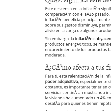
Operar
29/06/2026
Este descenso en la inflaciÃ³n sign
Crear empresa online vs
29/05/2026
comparaciÃ³n con el aÃ±o pasado, l
CÃ³mo afrontar una baj
inflaciÃ³n beneficia principalmente
26/05/2026
sobre sus gastos disminuye, perm
alivio en la carga de algunos produ
Sin embargo, la
inflaciÃ³n subyace
productos energÃ©ticos, se mantien
encarecimiento de los productos b
moderada.
Â¿CÃ³mo afecta a tus f
Para ti, esta ralentizaciÃ³n de la i
poder adquisitivo
, especialmente s
obstante, es importante tener en c
servicios continÃºan mostrando in
la vivienda ha aumentado un 4% en 
desafÃ­o para quienes tienen hipote