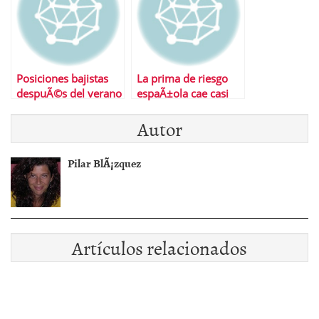
Posiciones bajistas
La prima de riesgo
despuÃ©s del verano
espaÃ±ola cae casi
un 5% hasta los 520
Autor
puntos
Pilar BlÃ¡zquez
Artículos relacionados