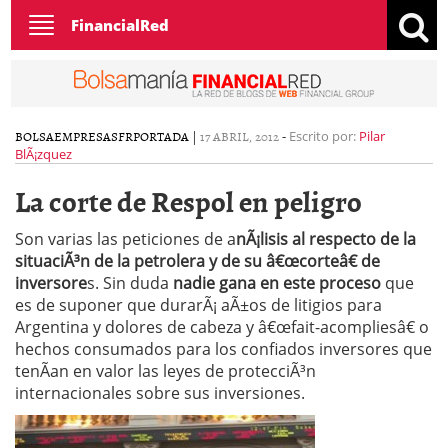
Toggle
FinancialRed
navigation
BOLSA
EMPRESAS
FR
PORTADA
|
17 ABRIL, 2012
-
Escrito por:
Pilar
BlÃ¡zquez
La corte de Respol en peligro
Son varias las peticiones de a
nÃ¡lisis al respecto de la
situaciÃ³n de la petrolera y de su â€œcorteâ€ de
inversore
s. Sin duda
nadie gana en este proceso
que
es de suponer que durarÃ¡ aÃ±os de litigios para
Argentina y dolores de cabeza y â€œfait-acompliesâ€ o
hechos consumados para los confiados inversores que
tenÃ­an en valor las leyes de protecciÃ³n
internacionales sobre sus inversiones.