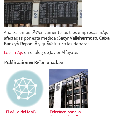
Analizaremos tÃ©cnicamente las tres empresas mÃ¡s
afectadas por esta medida (
Sacyr Vallehermoso, Caixa
Bank
yÂ
Repsol
)Â y quÃ© futuro les depara:
Leer mÃ¡s
en el blog de Javier Alfayate.
Publicaciones Relacionadas:
El aÃ±o del MAB
Telecinco pone la