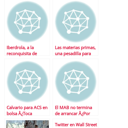
EspaÃ±a
Iberdrola, a la
Las materias primas,
reconquisita de
una pesadilla para
Iberdrola Renovables
Inditex
Calvario para ACS en
El MAB no termina
bolsa Â¿Toca
de arrancar Â¿Por
aumentar
quÃ©?
Twitter en Wall Street
autocartera?