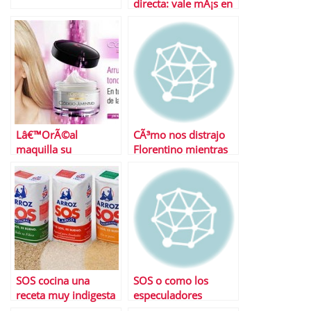
directa: vale mÃ¡s en
bolsa que Antena 3,
Prisa y Vocento
juntos
Lâ€™OrÃ©al
CÃ³mo nos distrajo
maquilla su
Florentino mientras
escÃ¡ndalo con la
planeaba asaltar una
inmunidad del
empresa alemana
mercado
SOS cocina una
SOS o como los
receta muy indigesta
especuladores
para Ruiz-Mateos
tambiÃ©n ganan en