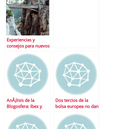
Experiencias y
consejos para nuevos
#inversores en
#bolsa
AnÃ¡lisis de la
Dos tercios de la
Blogosfera: Ibex y
bolsa europea no dan
Repsol
la talla en este aÃ±o