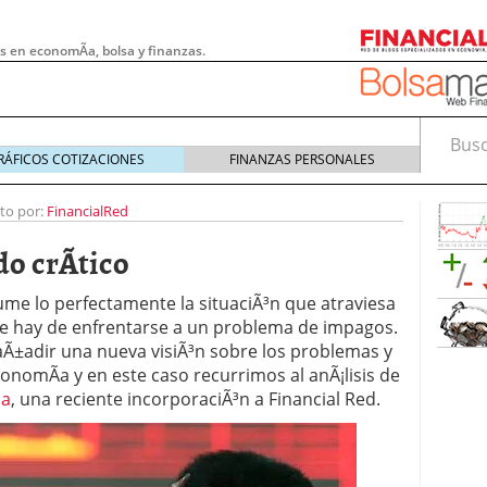
s en economÃ­a, bolsa y finanzas.
Busca
RÁFICOS COTIZACIONES
FINANZAS PERSONALES
ito por:
FinancialRed
o crÃ­tico
me lo perfectamente la situaciÃ³n que atraviesa
 que hay de enfrentarse a un problema de impagos.
aÃ±adir una nueva visiÃ³n sobre los problemas y
onomÃ­a y en este caso recurrimos al anÃ¡lisis de
ia
, una reciente incorporaciÃ³n a Financial Red.
 pymes: la obligación que muchas empresas
s demasiado tarde
20/07/2026
e Deben Saber los Traders Mexicanos Antes de