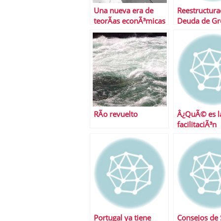
Una nueva era de
Reestructura
teorÃ­as econÃ³micas
Deuda de Gr
RÃ­o revuelto
Â¿QuÃ© es l
facilitaciÃ³n
cuantitativa?
Portugal ya tiene
Consejos de