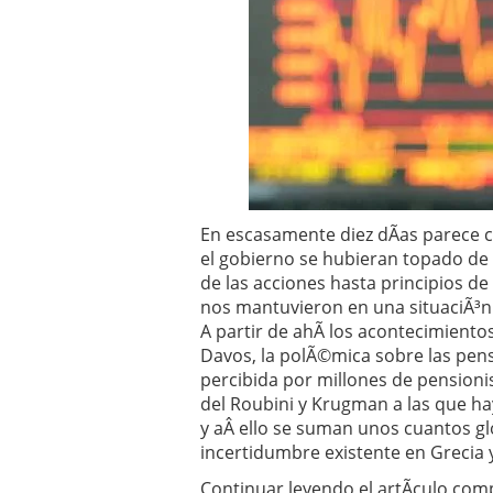
Operar
29/06/2026
Crear empresa online vs
29/05/2026
CÃ³mo afrontar una baj
26/05/2026
En escasamente diez dÃ­as parece 
el gobierno se hubieran topado de f
de las acciones hasta principios de
nos mantuvieron en una situaciÃ³n 
A partir de ahÃ­ los acontecimiento
Davos, la polÃ©mica sobre las pensi
percibida por millones de pensionis
del Roubini y Krugman a las que ha
y aÂ ello se suman unos cuantos gl
incertidumbre existente en Grecia 
Continuar leyendo el artÃ­culo com