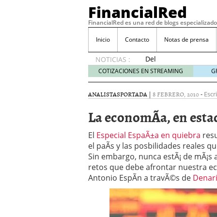
FinancialRed
FinancialRed es una red de blogs especializado
Inicio
Contacto
Notas de prensa
Del
NOTICIAS :
depósito
COTIZACIONES EN STREAMING
G
a la
diversificación:
ANALISTAS
PORTADA
|
8 FEBRERO, 2010
-
Escr
cómo
está
La economÃ­a, en estad
cambiando
la
El
Especial EspaÃ±a en quiebra
resu
gestión
el paÃ­s y las posbilidades reales
del
Sin embargo, nunca estÃ¡ de mÃ¡s 
ahorro
en
retos que debe afrontar nuestra ec
España
Antonio EspÃ­n a travÃ©s de
Denar
05/08/2026
Seguros de convenio en
descubren cuando ya e
ReseÃ±a de SIFX: Lo Qu