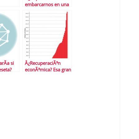
embarcarnos en una
hipoteca?
rÃ­a si
Â¿RecuperaciÃ³n
eseta?
econÃ³mica? Esa gran
mentira americana