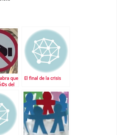
labra que
El final de la crisis
Ã©s del