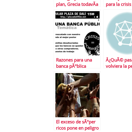
plan, Grecia todavÃ­a
para la crisis
deberÃ¡ esperar
econÃ³mica
Razones para una
Â¿QuÃ© pasa
banca pÃºblica
volviera la p
El exceso de sÃºper
ricos pone en peligro