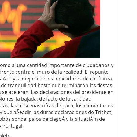
 proceso tradicional: ventajas reales para pymes
a mÃ©dica cuando trabajas por cuenta propia
como si una cantidad importante de ciudadanos y
rente contra el muro de la realidad. El repunte
 aÃ±o y la mejora de los indicadores de confianza
de tranquilidad hasta que terminaron las fiestas.
s se aceleran. Las declaraciones del presidente en
ones, la bajada, de facto de la cantidad
tas, las obscenas cifras de paro, los comentarios
y que aÃ±adir las duras declaraciones de Trichet;
obos sonda, palos de ciegoÂ y la situaciÃ³n de
y Portugal.
pleto