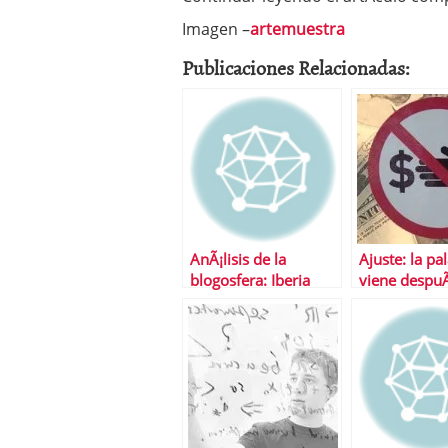
Imagen –
artemuestra
Publicaciones Relacionadas:
AnÃ¡lisis de la
Ajuste: la pa
blogosfera: Iberia
viene despu
dÃ©ficit