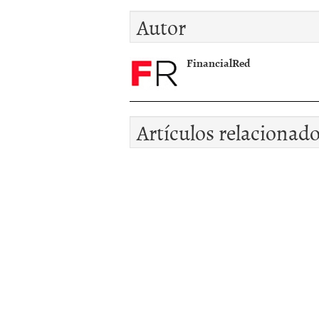
la estabilidad
Autor
econÃ³mica mundial
FinancialRed
Artículos relacionad