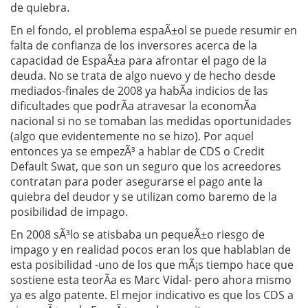
de quiebra.
En el fondo, el problema espaÃ±ol se puede resumir en
falta de confianza de los inversores acerca de la
capacidad de EspaÃ±a para afrontar el pago de la
deuda. No se trata de algo nuevo y de hecho desde
mediados-finales de 2008 ya habÃ­a indicios de las
dificultades que podrÃ­a atravesar la economÃ­a
nacional si no se tomaban las medidas oportunidades
(algo que evidentemente no se hizo). Por aquel
entonces ya se empezÃ³ a hablar de CDS o Credit
Default Swat, que son un seguro que los acreedores
contratan para poder asegurarse el pago ante la
quiebra del deudor y se utilizan como baremo de la
posibilidad de impago.
En 2008 sÃ³lo se atisbaba un pequeÃ±o riesgo de
impago y en realidad pocos eran los que hablablan de
esta posibilidad -uno de los que mÃ¡s tiempo hace que
sostiene esta teorÃ­a es Marc Vidal- pero ahora mismo
ya es algo patente. El mejor indicativo es que los CDS a