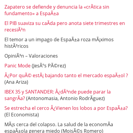
Zapatero se defiende y denuncia la «crÃ­tica sin
fundamento» a EspaÃ±a
El PIB suaviza su caÃ­da pero anota siete trimestres en
recesiÃ³n
El temor a un impago de EspaÃ±a roza mÃ¡ximos
histÃ³ricos
OpiniÃ³n – Valoraciones
Panic Mode
(JesÃºs PÃ©rez)
Â¿Por quÃ© estÃ¡ bajando tanto el mercado espaÃ±ol ?
(Ana Ariza)
IBEX 35 y SANTANDER: Â¿dÃ³nde puede parar la
sangrÃ­a?
(Antonomasia, Antonio RodrÃ­guez)
Se estrecha el cerco Â¿Vienen los lobos a por EspaÃ±a?
(El Economista)
MÃ¡s cerca del colapso. La salud de la economÃ­a
espaÃ±ola genera miedo (MoisÃ©s Romero)