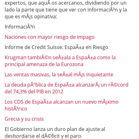
expertos, que aquÃ­ os acercanos, dividiendo por un
lado la parte que tiene que ver con informaciÃ³n y la
que es mÃ¡s opinativa:
InformaciÃ³n
Naciones con mayor riesgo de impago
Informe de Credit Suisse: EspaÃ±a en Riesgo
Krugman tambiÃ©n seÃ±ala a EspaÃ±a como la
principal amenaza de la Eurozona
Las ventas masivas, la seÃ±al mÃ¡s inquietante
La deuda pÃºblica de EspaÃ±a alcanzarÃ¡ un rÃ©cord
del 74,3% del PIB en 2012
Los CDS de EspaÃ±a alcanzan un nuevo mÃ¡ximo
histÃ³rico
Grecia y su crisis
El Gobierno lanza un duro plan de ajuste al
desbordarse el dÃ©ficit y el paro