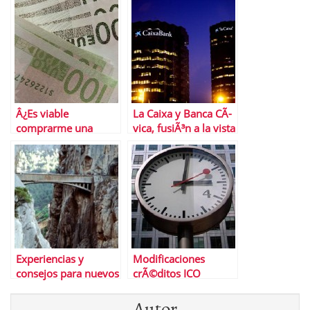
AutÃ³nomos y Pymes
| InversiÃ³n en
informÃ¡tica y TICs
Â¿Es viable
La Caixa y Banca CÃ­
comprarme una
vica, fusiÃ³n a la vista
Empresa en tiempos
de crisis?
Experiencias y
Modificaciones
consejos para nuevos
crÃ©ditos ICO
#inversores en
liquidez junio 2012 |
Autor
#bolsa
El ICO esta igual de