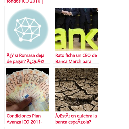
fondos ICO 2010 |
Timing Ãºltimas
operaciones
Â¿Y si Rumasa deja
Rato ficha un CEO de
de pagar? Â¿QuÃ©
Banca March para
pasa con el dinero de
Bankia | Solvencia y
los inversores?
gestiÃ³n del riesgo
Condiciones Plan
Â¿EstÃ¡ en quiebra la
Avanza ICO 2011-
banca espaÃ±ola?
2015 para