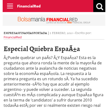
Toggle
FinancialRed
navigation
EMPRESAS
FINANZAS
PORTADA
|
5 FEBRERO, 2010
-
Escrito por:
FinancialRed
Especial Quiebra EspaÃ±a
Â¿Puede quebrar un paÃ­s? Â¿Y EspaÃ±a? Esta es la
pregunta que ahora ronda la mente de la mayorÃ­a de
ciudadanos ante la avalancha de noticias negativas
sobre la economÃ­a espaÃ±ola. La respuesta a la
primera pregunta es un rotundo sÃ­. Ya ha sucedido
anteriormente -sÃ³lo hay que acudir al ejemplo
argentino- y puede volver a suceder. La segunda
cuestiÃ³n es mÃ¡s complicada y aunque EspaÃ±a figura
en la terma de ‘candidatos’ a sufrir durante 2010
todavÃ­a estÃ¡ por ver si realmente existen riesgo real