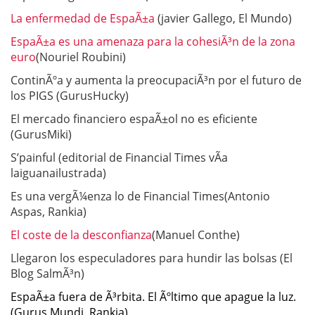
La enfermedad de EspaÃ±a
(javier Gallego, El Mundo)
EspaÃ±a es una amenaza para la cohesiÃ³n de la zona
euro
(Nouriel Roubini)
ContinÃºa y aumenta la preocupaciÃ³n por el futuro de
los PIGS (GurusHucky)
El mercado financiero espaÃ±ol no es eficiente
(GurusMiki)
S’painful (editorial de Financial Times vÃ­a
laiguanailustrada)
Es una vergÃ¼enza lo de Financial Times(Antonio
Aspas, Rankia)
El coste de la desconfianza
(Manuel Conthe)
Llegaron los especuladores para hundir las bolsas (El
Blog SalmÃ³n)
EspaÃ±a fuera de Ã³rbita. El Ãºltimo que apague la luz.
(Gurus Mundi, Rankia)