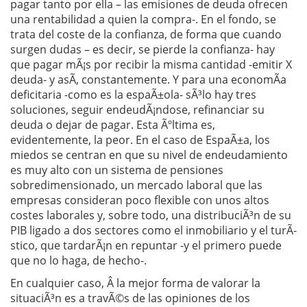
pagar tanto por ella – las emisiones de deuda ofrecen
una rentabilidad a quien la compra-. En el fondo, se
trata del coste de la confianza, de forma que cuando
surgen dudas – es decir, se pierde la confianza- hay
que pagar mÃ¡s por recibir la misma cantidad -emitir X
deuda- y asÃ­, constantemente. Y para una economÃ­a
deficitaria -como es la espaÃ±ola- sÃ³lo hay tres
soluciones, seguir endeudÃ¡ndose, refinanciar su
deuda o dejar de pagar. Esta Ãºltima es,
evidentemente, la peor. En el caso de EspaÃ±a, los
miedos se centran en que su nivel de endeudamiento
es muy alto con un sistema de pensiones
sobredimensionado, un mercado laboral que las
empresas consideran poco flexible con unos altos
costes laborales y, sobre todo, una distribuciÃ³n de su
PIB ligado a dos sectores como el inmobiliario y el turÃ­
stico, que tardarÃ¡n en repuntar -y el primero puede
que no lo haga, de hecho-.
En cualquier caso, Â la mejor forma de valorar la
situaciÃ³n es a travÃ©s de las opiniones de los