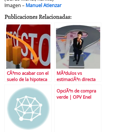
Imagen –
Manuel Atienzar
Publicaciones Relacionadas:
CÃ³mo acabar con el
MÃ³dulos vs
suelo de la hipoteca
estimaciÃ³n directa
Â¿Cual elegir?
OpciÃ³n de compra
verde | OPV Enel
«Renovables» (EGP)
hasta el 29-10-10