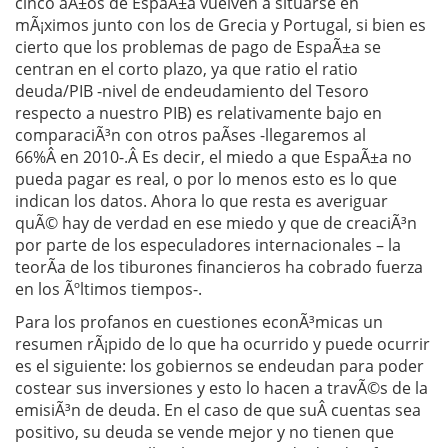
cinco aÃ±os de EspaÃ±a vuelven a situarse en
mÃ¡ximos junto con los de Grecia y Portugal, si bien es
cierto que los problemas de pago de EspaÃ±a se
centran en el corto plazo, ya que ratio el ratio
deuda/PIB -nivel de endeudamiento del Tesoro
respecto a nuestro PIB) es relativamente bajo en
comparaciÃ³n con otros paÃ­ses -llegaremos al
66%Â en 2010-.Â Es decir, el miedo a que EspaÃ±a no
pueda pagar es real, o por lo menos esto es lo que
indican los datos. Ahora lo que resta es averiguar
quÃ© hay de verdad en ese miedo y que de creaciÃ³n
por parte de los especuladores internacionales – la
teorÃ­a de los tiburones financieros ha cobrado fuerza
en los Ãºltimos tiempos-.
Para los profanos en cuestiones econÃ³micas un
resumen rÃ¡pido de lo que ha ocurrido y puede ocurrir
es el siguiente: los gobiernos se endeudan para poder
costear sus inversiones y esto lo hacen a travÃ©s de la
emisiÃ³n de deuda. En el caso de que suÂ cuentas sea
positivo, su deuda se vende mejor y no tienen que