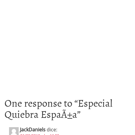
One response to “
Especial
Quiebra EspaÃ±a
”
JackDaniels
dice: