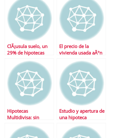
ClÃ¡usula suelo, un
El precio de la
29% de hipotecas
vivienda usada aÃºn
afectadas
no ha tocado fondo
Hipotecas
Estudio y apertura de
Multidivisa: sin
una hipoteca
atractivo en la
actualidad