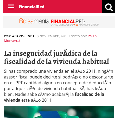
Toggle
FinancialRed
navigation
PORTADA
VIVIENDA
|
3 NOVIEMBRE, 2011
-
Escrito por:
Pau A.
Monserrat
La inseguridad jurÃ­dica de la
fiscalidad de la vivienda habitual
Si has comprado una vivienda en el aÃ±o 2011, ningÃºn
asesor fiscal puede decirte si podrÃ¡s o no descontarte
en el IPRF cantidad alguna en concepto de deducciÃ³n
por adquisiciÃ³n de vivienda habitual. SÃ­, has leÃ­do
bien. Nadie sabe cÃ³mo acabarÃ¡ la
fiscalidad de la
vivienda
este aÃ±o 2011.