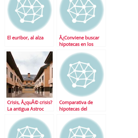
El euribor, al alza
Â¿Conviene buscar
hipotecas en los
portales
inmobiliarios?
Crisis, Â¿quÃ© crisis?
Comparativa de
La antigua Astroc
hipotecas del
vende sus casas un
mercado
8% mÃ¡s caro