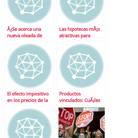
Â¿Se acerca una
Las hipotecas mÃ¡s
nueva oleada de
atractivas para
embargos de casas?
subrogar
El efecto impositivo
Productos
en los precios de la
vinculados: CuÃ¡les
vivienda
son y cuanto cuestan