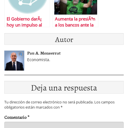
El Gobierno darÃ¡
Aumenta la presiÃ³n
hoy un impulso al
a los bancos ante la
mercado del alquiler
sangrÃ­a de
Autor
desahucios
Pau A. Monserrat
Economista.
Deja una respuesta
Tu dirección de correo electrónico no será publicada.
Los campos
obligatorios están marcados con
*
Comentario
*