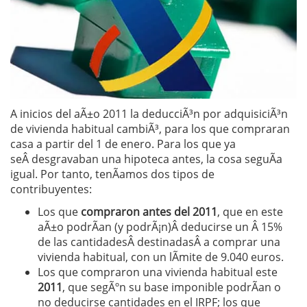
A inicios del aÃ±o 2011 la deducciÃ³n por adquisiciÃ³n
de vivienda habitual cambiÃ³, para los que compraran
casa a partir del 1 de enero. Para los que ya
seÂ desgravaban una hipoteca antes, la cosa seguÃ­a
igual. Por tanto, tenÃ­amos dos tipos de
contribuyentes:
Los que
compraron antes del 2011
, que en este
aÃ±o podrÃ­an (y podrÃ¡n)Â deducirse un Â 15%
de las cantidadesÂ destinadasÂ a comprar una
vivienda habitual, con un lÃ­mite de 9.040 euros.
Los que compraron una vivienda habitual este
2011
, que segÃºn su base imponible podrÃ­an o
no deducirse cantidades en el IRPF; los que