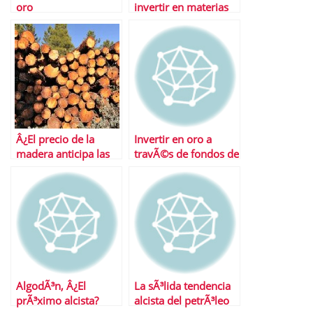
oro
invertir en materias
primas
Â¿El precio de la
Invertir en oro a
madera anticipa las
travÃ©s de fondos de
caÃ­das?
inversiÃ³n
AlgodÃ³n, Â¿El
La sÃ³lida tendencia
prÃ³ximo alcista?
alcista del petrÃ³leo