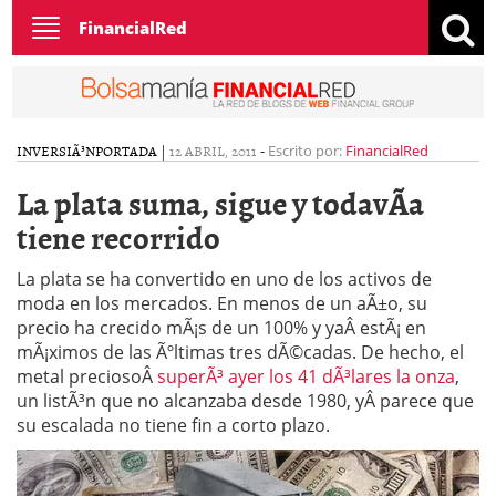
Toggle
FinancialRed
navigation
INVERSIÃ³N
PORTADA
|
12 ABRIL, 2011
-
Escrito por:
FinancialRed
La plata suma, sigue y todavÃ­a
tiene recorrido
La plata se ha convertido en uno de los activos de
moda en los mercados. En menos de un aÃ±o, su
precio ha crecido mÃ¡s de un 100% y yaÂ estÃ¡ en
mÃ¡ximos de las Ãºltimas tres dÃ©cadas. De hecho, el
metal preciosoÂ
superÃ³ ayer los 41 dÃ³lares la onza
,
un listÃ³n que no alcanzaba desde 1980, yÂ parece que
su escalada no tiene fin a corto plazo.