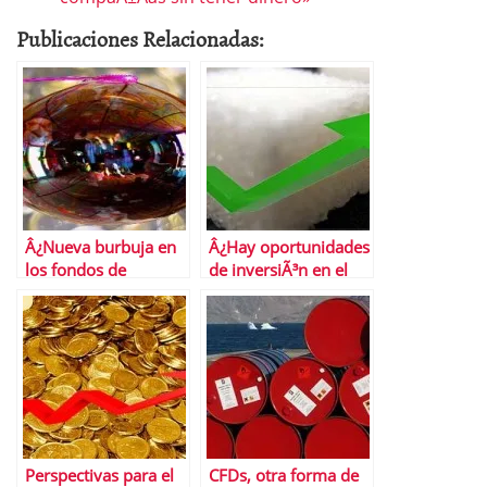
Publicaciones Relacionadas:
Â¿Nueva burbuja en
Â¿Hay oportunidades
los fondos de
de inversiÃ³n en el
materias primas?
azucar?
Perspectivas para el
CFDs, otra forma de