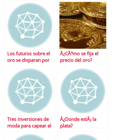
Los futuros sobre el
Â¿CÃ³mo se fija el
oro se disparan por
precio del oro?
encinam de los 1.500
dÃ³lares
Tres inversiones de
Â¿Donde estÃ¡ la
moda para capear el
plata?
temporal