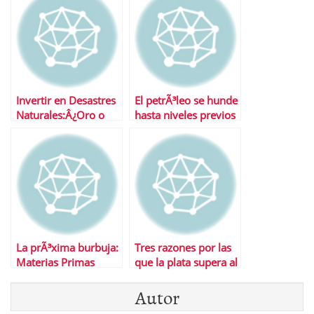
Invertir en Desastres
El petrÃ³leo se hunde
Naturales:Â¿Oro o
hasta niveles previos
Petroleo?
al conflicto libio
La prÃ³xima burbuja:
Tres razones por las
Materias Primas
que la plata supera al
oro en el lado corto
Autor