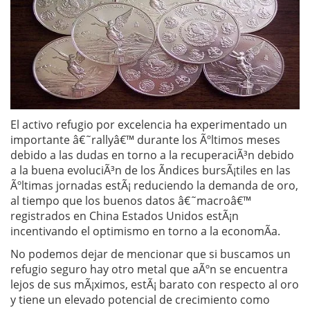
El activo refugio por excelencia ha experimentado un
importante â€˜rallyâ€™ durante los Ãºltimos meses
debido a las dudas en torno a la recuperaciÃ³n debido
a la buena evoluciÃ³n de los Ã­ndices bursÃ¡tiles en las
Ãºltimas jornadas estÃ¡ reduciendo la demanda de oro,
al tiempo que los buenos datos â€˜macroâ€™
registrados en China Estados Unidos estÃ¡n
incentivando el optimismo en torno a la economÃ­a.
No podemos dejar de mencionar que si buscamos un
refugio seguro hay otro metal que aÃºn se encuentra
lejos de sus mÃ¡ximos, estÃ¡ barato con respecto al oro
y tiene un elevado potencial de crecimiento como