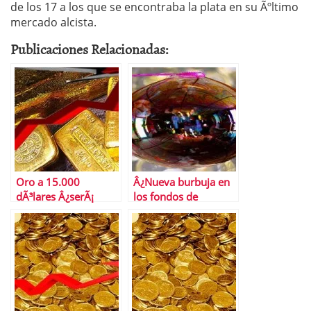
de los 17 a los que se encontraba la plata en su Ãºltimo
mercado alcista.
Publicaciones Relacionadas:
Oro a 15.000
Â¿Nueva burbuja en
dÃ³lares Â¿serÃ¡
los fondos de
posible?
materias primas?