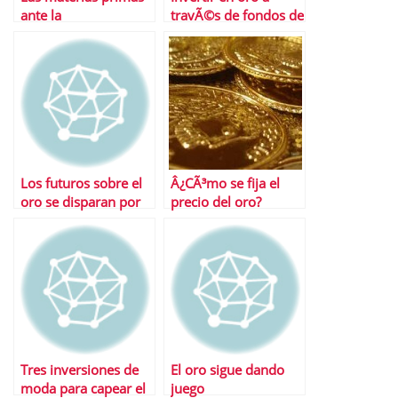
ante la
travÃ©s de fondos de
revalorizaciÃ³n del
inversiÃ³n
yuan
Los futuros sobre el
Â¿CÃ³mo se fija el
oro se disparan por
precio del oro?
encinam de los 1.500
dÃ³lares
Tres inversiones de
El oro sigue dando
moda para capear el
juego