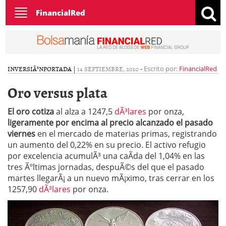
Toggle
FinancialRed
navigation
INVERSIÃ³N
PORTADA
|
14 SEPTIEMBRE, 2010
-
Escrito por:
FinancialRed
Oro versus plata
El oro cotiza
al alza a 1247,5
dÃ³lares
por onza,
ligeramente por encima al precio alcanzado el pasado
viernes
en el mercado de materias primas, registrando
un aumento del 0,22% en su precio. El activo refugio
por excelencia acumulÃ³ una caÃ­da del 1,04% en las
tres Ãºltimas jornadas, despuÃ©s del que el pasado
martes llegarÃ¡ a un nuevo mÃ¡ximo, tras cerrar en los
1257,90
dÃ³lares
por onza.