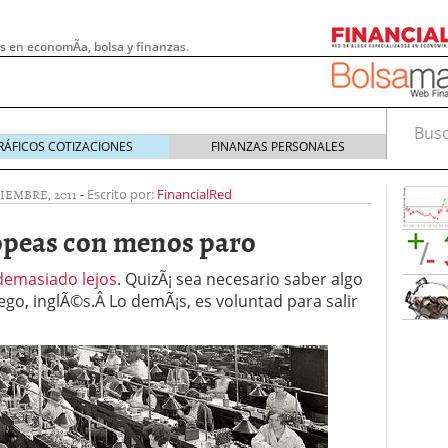
s en economÃ­a, bolsa y finanzas.
Busca
RÁFICOS COTIZACIONES
FINANZAS PERSONALES
IEMBRE, 2011
-
Escrito por:
FinancialRed
ropeas con menos paro
 demasiado lejos
. QuizÃ¡ sea necesario saber algo
ego, inglÃ©s.Â Lo demÃ¡s, es voluntad para salir
 pymes: la obligación que muchas empresas
s demasiado tarde
20/07/2026
e Deben Saber los Traders Mexicanos Antes de