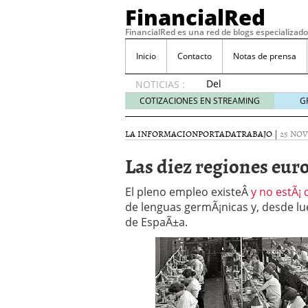
FinancialRed
FinancialRed es una red de blogs especializado
Inicio
Contacto
Notas de prensa
Del
NOTICIAS :
depósito
COTIZACIONES EN STREAMING
G
a la
diversificación:
LA INFORMACION
PORTADA
TRABAJO
|
25 NOV
cómo
está
Las diez regiones eu
cambiando
la
El pleno empleo existeÂ
y no estÃ¡
gestión
de lenguas germÃ¡nicas y, desde lu
del
de EspaÃ±a.
ahorro
en
España
05/08/2026
Seguros de convenio en
descubren cuando ya e
ReseÃ±a de SIFX: Lo Qu