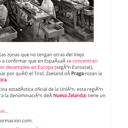
 proceso tradicional: ventajas reales para pymes
a mÃ©dica cuando trabajas por cuenta propia
tas zonas que no tengan otras del Viejo
o a confirmar que en EspaÃ±aÂ
se concentran
yor desempleo en Europa
(segÃºn Eurostat),
ar por quÃ© el Tirol, Zeeland oÂ
Praga
rozan la
bra
.
ina estadÃ­stica oficial de la UniÃ³n, esta regiÃ³n
ara la denominaciÃ³n deÂ
Nueva Zelanda
) tiene un
com…
nformacion.com: