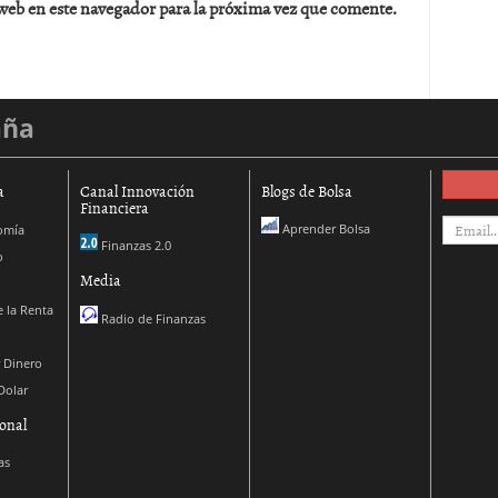
web en este navegador para la próxima vez que comente.
aña
a
Canal Innovación
Blogs de Bolsa
Financiera
Aprender Bolsa
omía
Finanzas 2.0
o
Media
 la Renta
Radio de Finanzas
 Dinero
Dolar
onal
as