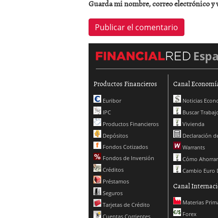
Guarda mi nombre, correo electrónico y 
Esp
Productos Financieros
Canal Economí
Euribor
Noticias Econ
IPC
Buscar Trabaj
Productos Financieros
Vivienda
Depósitos
Declaración de
Fondos Cotizados
Warrants
Fondos de Inversión
Cómo Ahorrar
Créditos
Cambio Euro 
Préstamos
Canal Internaci
Seguros
Materias Prim
Tarjetas de Crédito
Forex
Cuentas Corrientes