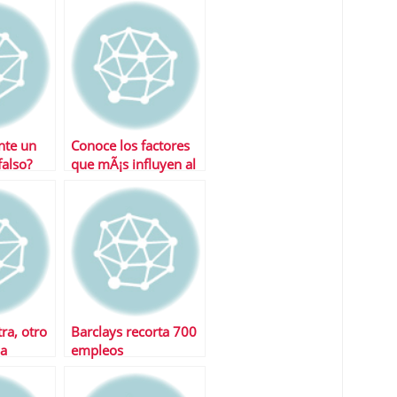
nte un
Conoce los factores
falso?
que mÃ¡s influyen al
calcular la jubilaciÃ³n
ra, otro
Barclays recorta 700
la
empleos
e empleo