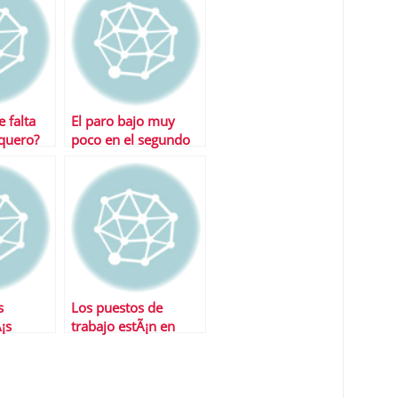
 falta
El paro bajo muy
quero?
poco en el segundo
trimestre del aÃ±o
s
Los puestos de
¡s
trabajo estÃ¡n en
nuevas tecnologÃ­as