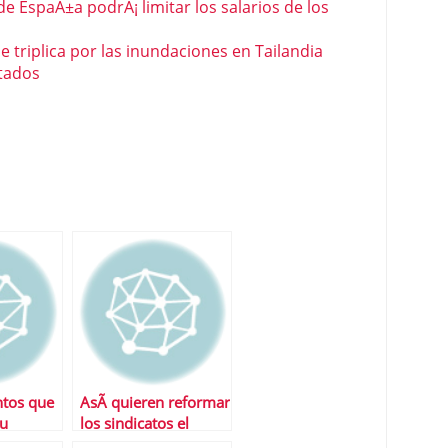
 EspaÃ±a podrÃ¡ limitar los salarios de los
se triplica por las inundaciones en Tailandia
itados
ntos que
AsÃ­ quieren reformar
tu
los sindicatos el
 la
sistema de pensiones