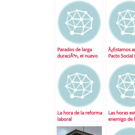
juego laboral
reforma
Parados de larga
Â¿Estamos a
duraciÃ³n, el nuevo
Pacto Social 
problema de la
economÃ­a espaÃ±ola
La hora de la reforma
Las horas ext
laboral
enemigo de 
creaciÃ³n d