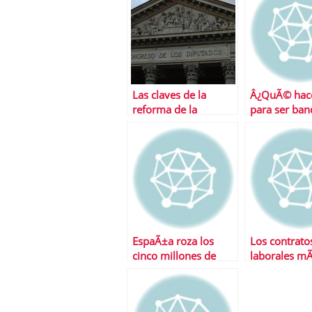
Las claves de la
Â¿QuÃ© hace
reforma de la
para ser ban
negociaciÃ³n
colectiva aprobada
por el Congreso
EspaÃ±a roza los
Los contrato
cinco millones de
laborales mÃ
parados
utilizados