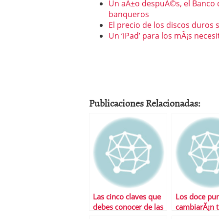
Un aÃ±o despuÃ©s, el Banco de
banqueros
El precio de los discos duros 
Un ‘iPad’ para los mÃ¡s neces
Publicaciones Relacionadas:
Las cinco claves que
Los doce pu
debes conocer de las
cambiarÃ¡n 
nuevas reglas del
pensiÃ³n tras