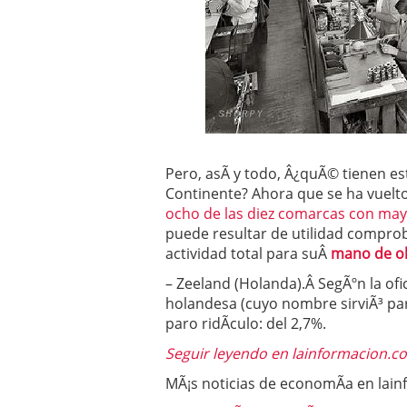
Operar
29/06/2026
Crear empresa online vs
29/05/2026
CÃ³mo afrontar una baj
26/05/2026
Pero, asÃ­ y todo, Â¿quÃ© tienen es
Continente? Ahora que se ha vuelt
ocho de las diez comarcas con ma
puede resultar de utilidad comprob
actividad total para suÂ
mano de o
– Zeeland (Holanda).Â SegÃºn la ofic
holandesa (cuyo nombre sirviÃ³ p
paro ridÃ­culo: del 2,7%.
Seguir leyendo en lainformacion.
MÃ¡s noticias de economÃ­a en lai