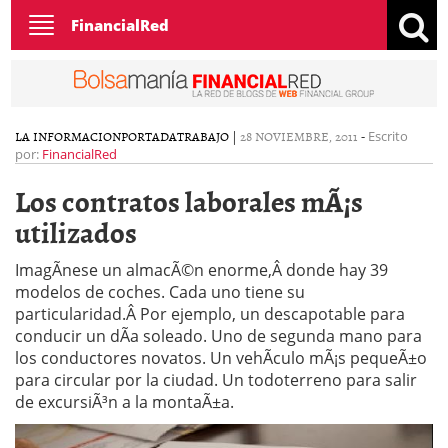
Toggle
FinancialRed
navigation
LA INFORMACION
PORTADA
TRABAJO
|
28 NOVIEMBRE, 2011
-
Escrito
por:
FinancialRed
Los contratos laborales mÃ¡s
utilizados
ImagÃ­nese un almacÃ©n enorme,Â donde hay 39
modelos de coches. Cada uno tiene su
particularidad.Â Por ejemplo, un descapotable para
conducir un dÃ­a soleado. Uno de segunda mano para
los conductores novatos. Un vehÃ­culo mÃ¡s pequeÃ±o
para circular por la ciudad. Un todoterreno para salir
de excursiÃ³n a la montaÃ±a.