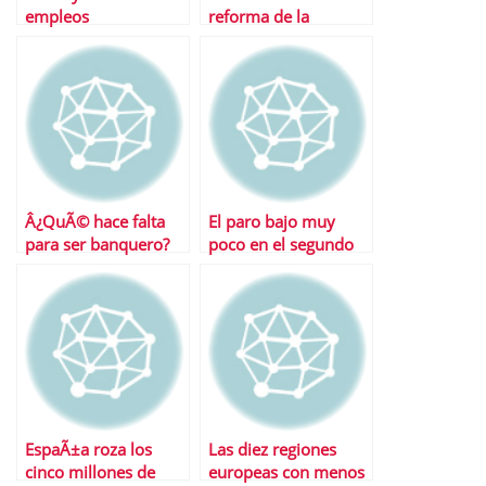
empleos
reforma de la
negociaciÃ³n
colectiva aprobada
por el Congreso
Â¿QuÃ© hace falta
El paro bajo muy
para ser banquero?
poco en el segundo
trimestre del aÃ±o
EspaÃ±a roza los
Las diez regiones
cinco millones de
europeas con menos