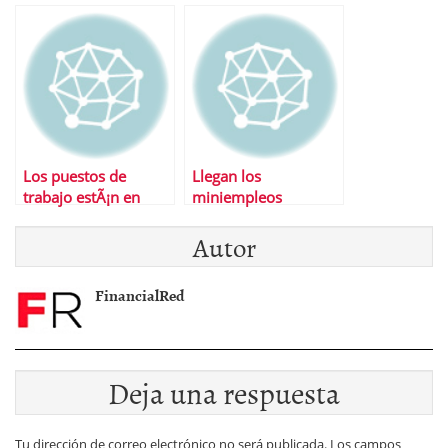
parados
paro
Los puestos de
Llegan los
trabajo estÃ¡n en
miniempleos
nuevas tecnologÃ­as
Autor
FinancialRed
Deja una respuesta
Tu dirección de correo electrónico no será publicada.
Los campos