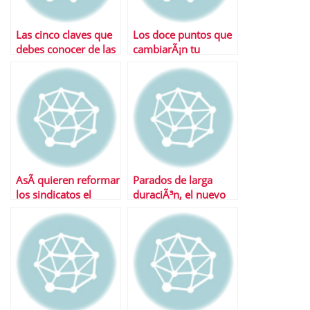
Las cinco claves que
Los doce puntos que
debes conocer de las
cambiarÃ¡n tu
nuevas reglas del
pensiÃ³n tras la
juego laboral
reforma
AsÃ­ quieren reformar
Parados de larga
los sindicatos el
duraciÃ³n, el nuevo
sistema de pensiones
problema de la
economÃ­a espaÃ±ola