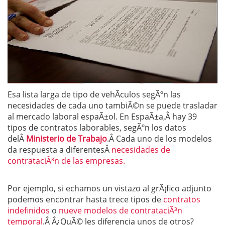
Esa lista larga de tipo de vehÃ­culos segÃºn las
necesidades de cada uno tambiÃ©n se puede trasladar
al mercado laboral espaÃ±ol. En EspaÃ±a,Â hay 39
tipos de contratos laborables, segÃºn los datos
delÂ
Ministerio de Trabajo
.Â Cada uno de los modelos
da respuesta a diferentesÂ
necesidades de
contrataciÃ³n de las empresas.
Por ejemplo, si echamos un vistazo al grÃ¡fico adjunto
podemos encontrar hasta trece tipos de
contratos
indefinidos
o
nueve modelos de contrataciÃ³n
temporal
.Â Â¿QuÃ© les diferencia unos de otros?