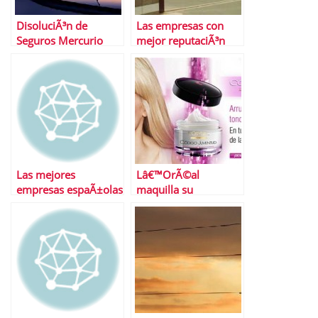
DisoluciÃ³n de
Las empresas con
Seguros Mercurio
mejor reputaciÃ³n
Las mejores
Lâ€™OrÃ©al
empresas espaÃ±olas
maquilla su
segÃºn Fortune
escÃ¡ndalo con la
inmunidad del
mercado