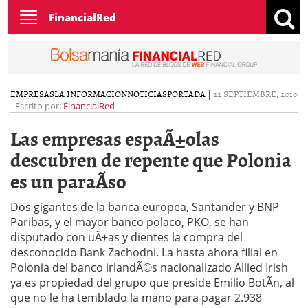
Toggle
FinancialRed
navigation
EMPRESAS
LA INFORMACION
NOTICIAS
PORTADA
|
22 SEPTIEMBRE, 2010
-
Escrito por:
FinancialRed
Las empresas espaÃ±olas
descubren de repente que Polonia
es un paraÃ­so
Dos gigantes de la banca europea, Santander y BNP
Paribas, y el mayor banco polaco, PKO, se han
disputado con uÃ±as y dientes la compra del
desconocido Bank Zachodni. La hasta ahora filial en
Polonia del banco irlandÃ©s nacionalizado Allied Irish
ya es propiedad del grupo que preside Emilio BotÃ­n, al
que no le ha temblado la mano para pagar 2.938