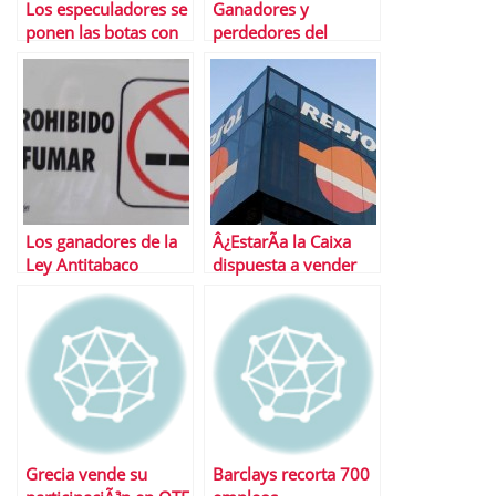
Los especuladores se
Ganadores y
ponen las botas con
perdedores del
ACS tras la OPA
tijeretazo elÃ©ctrico
sobre Hochtief
Los ganadores de la
Â¿EstarÃ­a la Caixa
Ley Antitabaco
dispuesta a vender
Repsol a Total?
Grecia vende su
Barclays recorta 700