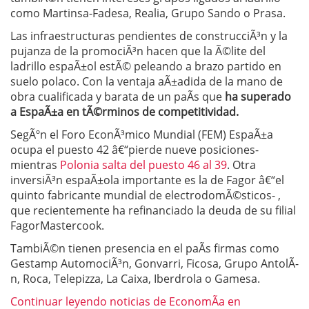
como Martinsa-Fadesa, Realia, Grupo Sando o Prasa.
Las infraestructuras pendientes de construcciÃ³n y la
pujanza de la promociÃ³n hacen que la Ã©lite del
ladrillo espaÃ±ol estÃ© peleando a brazo partido en
suelo polaco. Con la ventaja aÃ±adida de la mano de
obra cualificada y barata de un paÃ­s que
ha superado
a EspaÃ±a en tÃ©rminos de competitividad.
SegÃºn el Foro EconÃ³mico Mundial (FEM) EspaÃ±a
ocupa el puesto 42 â€“pierde nueve posiciones-
mientras
Polonia salta del puesto 46 al 39
. Otra
inversiÃ³n espaÃ±ola importante es la de Fagor â€“el
quinto fabricante mundial de electrodomÃ©sticos- ,
que recientemente ha refinanciado la deuda de su filial
FagorMastercook.
TambiÃ©n tienen presencia en el paÃ­s firmas como
Gestamp AutomociÃ³n, Gonvarri, Ficosa, Grupo AntolÃ­
n, Roca, Telepizza, La Caixa, Iberdrola o Gamesa.
Continuar leyendo noticias de EconomÃ­a en