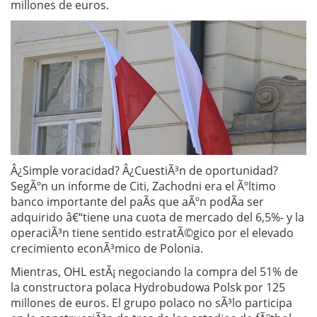
millones de euros.
Â¿Simple voracidad? Â¿CuestiÃ³n de oportunidad?
SegÃºn un informe de Citi, Zachodni era el Ãºltimo
banco importante del paÃ­s que aÃºn podÃ­a ser
adquirido â€“tiene una cuota de mercado del 6,5%- y la
operaciÃ³n tiene sentido estratÃ©gico por el elevado
crecimiento econÃ³mico de Polonia.
Mientras, OHL estÃ¡ negociando la compra del 51% de
la constructora polaca Hydrobudowa Polsk por 125
millones de euros. El grupo polaco no sÃ³lo participa