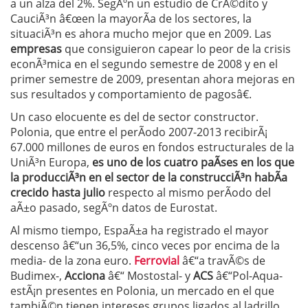
a un alza del 2%. SegÃºn un estudio de CrÃ©dito y
CauciÃ³n â€œen la mayorÃ­a de los sectores, la
situaciÃ³n es ahora mucho mejor que en 2009. Las
empresas
que consiguieron capear lo peor de la crisis
econÃ³mica en el segundo semestre de 2008 y en el
primer semestre de 2009, presentan ahora mejoras en
sus resultados y comportamiento de pagosâ€.
Un caso elocuente es del de sector constructor.
Polonia, que entre el perÃ­odo 2007-2013 recibirÃ¡
67.000 millones de euros en fondos estructurales de la
UniÃ³n Europa,
es uno de los cuatro paÃ­ses en los que
la producciÃ³n en el sector de la construcciÃ³n habÃ­a
crecido hasta julio
respecto al mismo perÃ­odo del
aÃ±o pasado, segÃºn datos de Eurostat.
Al mismo tiempo, EspaÃ±a ha registrado el mayor
descenso â€“un 36,5%, cinco veces por encima de la
media- de la zona euro.
Ferrovial
â€“a travÃ©s de
Budimex-,
Acciona
â€“ Mostostal- y
ACS
â€“Pol-Aqua-
estÃ¡n presentes en Polonia, un mercado en el que
tambiÃ©n tienen intereses grupos ligados al ladrillo