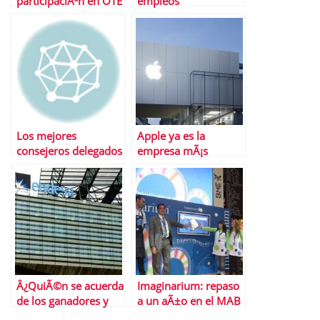
participaciÃ³n en OTE
empleos
Telecom
Los mejores
Apple ya es la
consejeros delegados
empresa mÃ¡s
de Europa
grande del mundo
Â¿QuiÃ©n se acuerda
Imaginarium: repaso
de los ganadores y
a un aÃ±o en el MAB
los perdedores de la