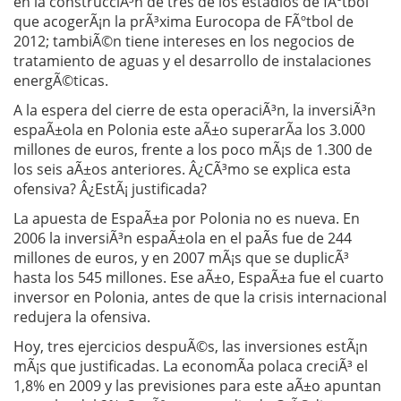
en la construcciÃ³n de tres de los estadios de fÃºtbol
que acogerÃ¡n la prÃ³xima Eurocopa de FÃºtbol de
2012; tambiÃ©n tiene intereses en los negocios de
tratamiento de aguas y el desarrollo de instalaciones
energÃ©ticas.
A la espera del cierre de esta operaciÃ³n, la inversiÃ³n
espaÃ±ola en Polonia este aÃ±o superarÃ­a los 3.000
millones de euros, frente a los poco mÃ¡s de 1.300 de
los seis aÃ±os anteriores. Â¿CÃ³mo se explica esta
ofensiva? Â¿EstÃ¡ justificada?
La apuesta de EspaÃ±a por Polonia no es nueva. En
2006 la inversiÃ³n espaÃ±ola en el paÃ­s fue de 244
millones de euros, y en 2007 mÃ¡s que se duplicÃ³
hasta los 545 millones. Ese aÃ±o, EspaÃ±a fue el cuarto
inversor en Polonia, antes de que la crisis internacional
redujera la ofensiva.
Hoy, tres ejercicios despuÃ©s, las inversiones estÃ¡n
mÃ¡s que justificadas. La economÃ­a polaca creciÃ³ el
1,8% en 2009 y las previsiones para este aÃ±o apuntan