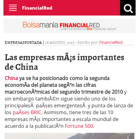
Toggle
FinancialRed
navigation
EMPRESAS
PORTADA
|
18 AGOSTO, 2010
-
Escrito por:
FinancialRed
Las empresas mÃ¡s importantes
de China
China
ya se ha posicionado como la segunda
economÃ­a del planeta segÃºn las cifras
macroeconÃ³micas del segundo trimestre de 2010
y
sin embargo tambiÃ©n sigue siendo uno de los
principalesÂ paÃ­ses emergentesÂ y punta de lanza de
los
paÃ­ses BRIC
. Asimismo, tiene tres de las 10
empresas mÃ¡s importantes a escala mundial de
acuerdo a la publicaciÃ³n
Fortune 500
.