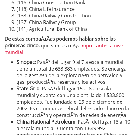
(116) China Construction Bank
(118) China Life Insurance
(133) China Railway Construction
(137) China Railway Group
(141) Agricultural Bank of China
De estas compaÃ±Ã­as podemos hablar sobre las
primeras cinco,
que son las mÃ¡s
importantes a nivel
mundial
.
Sinopec
: PasÃ³ del lugar 9 al 7 a escala mundial,
tiene un total de 633.383 empleados. Se encarga
de la gestiÃ³n de la exploraciÃ³n de petrÃ³leo y
gas, producciÃ³n, reservas y los activos.
State Grid
: PasÃ³ del lugar 15 al 8 a escala
mundial y cuenta con una plantilla de 1.533.800
empleados. Fue fundada el 29 de diciembre del
2002. Es columna vertebral del Estado chino en la
construcciÃ³n y operaciÃ³n de redes de energÃ­a.
China National Petroleum
: PasÃ³ del lugar 13 al 10
a escala mundial. Cuenta con 1.649.992