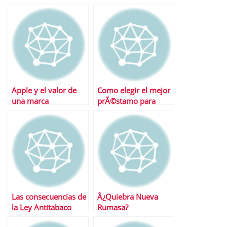
Timing Ãºltimas
fijaciÃ³n de precios
operaciones
Apple y el valor de
Como elegir el mejor
una marca
prÃ©stamo para
Pymes
Las consecuencias de
Â¿Quiebra Nueva
la Ley Antitabaco
Rumasa?