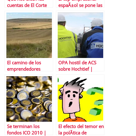
cuentas de El Corte
espaÃ±ol se pone las
InglÃ©s
botas entre cÃ©dulas
y bonos
El camino de los
OPA hostil de ACS
emprendedores
sobre Hochtief |
Separando las
churras de las
merinas
Se terminan los
El efecto del temor en
fondos ICO 2010 |
la polÃ­tica de