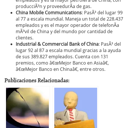
empleados y es la mayor petrolera de China, con
producciÃ³n y proveedurÃ­a de gas.
China Mobile Communications
: PasÃ³ del lugar 99
al 77 a escala mundial. Maneja un total de 228.437
empleados y es el mayor operador de telefonÃ­a
mÃ³vil de China y del mundo por cantidad de
clientes.
Industrial & Commercial Bank of China
: PasÃ³ del
lugar 92 al 87 a escala mundial gracias a la ayuda
de sus 389.827 empleados. Cuenta con 131
premios, como â€œMejor Banco en Asiaâ€,
â€œMejor Banco en Chinaâ€, entre otros.
Publicaciones Relacionadas: