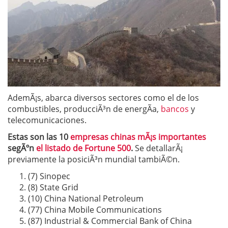
AdemÃ¡s, abarca diversos sectores como el de los
combustibles, producciÃ³n de energÃ­a,
bancos
y
telecomunicaciones.
Estas son las 10
empresas chinas mÃ¡s importantes
segÃºn
el listado de Fortune 500
.
Se detallarÃ¡
previamente la posiciÃ³n mundial tambiÃ©n.
(7) Sinopec
(8) State Grid
(10) China National Petroleum
(77) China Mobile Communications
(87) Industrial & Commercial Bank of China