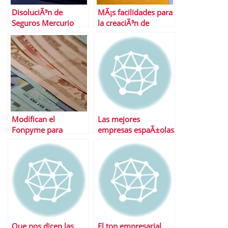
DisoluciÃ³n de
MÃ¡s facilidades para
Seguros Mercurio
la creaciÃ³n de
empresas
Modifican el
Las mejores
Fonpyme para
empresas espaÃ±olas
mejorar las
segÃºn Fortune
inversiones
Que nos dicen las
El top empresarial