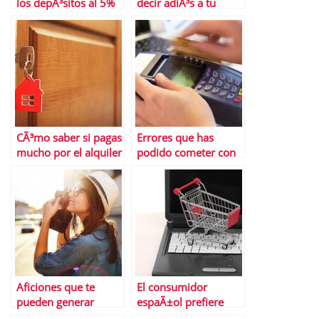
los depÃ³sitos al 5%
decir adiÃ³s a tu
de la banca
tarjeta
CÃ³mo saber si pagas
Errores que has
mucho por el alquiler
podido cometer con
tu tarjeta de crÃ©dito
este verano
Aficiones que te
El consumidor
pueden generar
espaÃ±ol prefiere
ingresos
desplazarse para