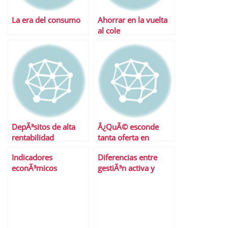
La era del consumo
Ahorrar en la vuelta
al cole
DepÃ³sitos de alta
Â¿QuÃ© esconde
rentabilidad
tanta oferta en
vinculados a planes
depÃ³sitos?
Indicadores
Diferencias entre
de pensiones
econÃ³micos
gestiÃ³n activa y
curiosos
gestiÃ³n pasiva de las
inversiones