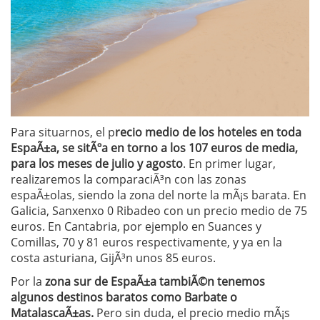
Para situarnos, el p
recio medio de los hoteles en toda
EspaÃ±a, se sitÃºa en torno a los 107 euros de media,
para los meses de julio y agosto
. En primer lugar,
realizaremos la comparaciÃ³n con las zonas
espaÃ±olas, siendo la zona del norte la mÃ¡s barata. En
Galicia, Sanxenxo 0 Ribadeo con un precio medio de 75
euros. En Cantabria, por ejemplo en Suances y
Comillas, 70 y 81 euros respectivamente, y ya en la
costa asturiana, GijÃ³n unos 85 euros.
Por la
zona sur de EspaÃ±a tambiÃ©n tenemos
algunos destinos baratos como Barbate o
MatalascaÃ±as.
Pero sin duda, el precio medio mÃ¡s