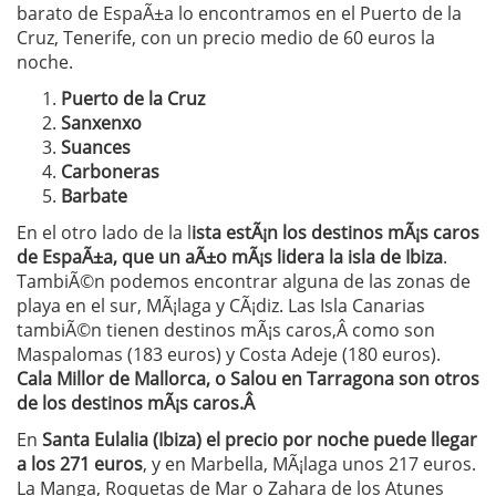
barato de EspaÃ±a lo encontramos en el Puerto de la
Cruz, Tenerife, con un precio medio de 60 euros la
noche.
Puerto de la Cruz
Sanxenxo
Suances
Carboneras
Barbate
En el otro lado de la l
ista estÃ¡n los destinos mÃ¡s caros
de EspaÃ±a, que un aÃ±o mÃ¡s lidera la isla de Ibiza
.
TambiÃ©n podemos encontrar alguna de las zonas de
playa en el sur, MÃ¡laga y CÃ¡diz. Las Isla Canarias
tambiÃ©n tienen destinos mÃ¡s caros,Â como son
Maspalomas (183 euros) y Costa Adeje (180 euros).
Cala Millor de Mallorca, o Salou en Tarragona son otros
de los destinos mÃ¡s caros.Â
En
Santa Eulalia (Ibiza) el precio por noche puede llegar
a los 271 euros
, y en Marbella, MÃ¡laga unos 217 euros.
La Manga, Roquetas de Mar o Zahara de los Atunes