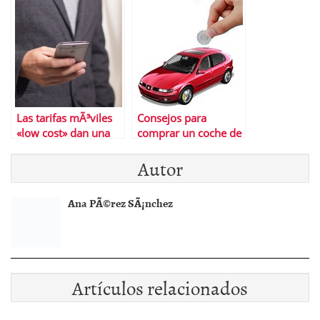
hacer la compra
Las tarifas mÃ³viles
Consejos para
«low cost» dan una
comprar un coche de
gran mordida al
segunda mano
Autor
mercado de la
telefonÃ­a
Ana PÃ©rez SÃ¡nchez
Artículos relacionados