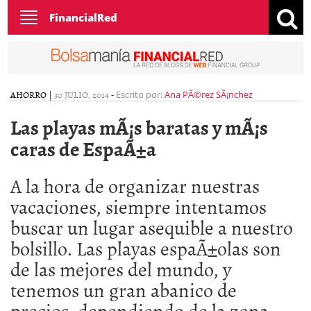
Toggle
FinancialRed
navigation
AHORRO
|
30 JULIO, 2014
-
Escrito por:
Ana PÃ©rez SÃ¡nchez
Las playas mÃ¡s baratas y mÃ¡s
caras de EspaÃ±a
A la hora de organizar nuestras
vacaciones, siempre intentamos
buscar un lugar asequible a nuestro
bolsillo. Las playas espaÃ±olas son
de las mejores del mundo, y
tenemos un gran abanico de
precios, dependiendo de la zona.