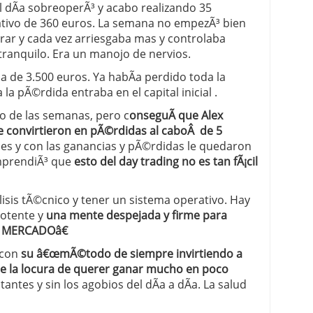
l dÃ­a sobreoperÃ³ y acabo realizando 35
tivo de 360 euros. La semana no empezÃ³ bien
ar y cada vez arriesgaba mas y controlaba
tranquilo. Era un manojo de nervios.
 de 3.500 euros. Ya habÃ­a perdido toda la
la pÃ©rdida entraba en el capital inicial .
to de las semanas, pero c
onseguÃ­ que Alex
e convirtieron en pÃ©rdidas al caboÂ de 5
ales y con las ganancias y pÃ©rdidas le quedaron
omprendiÃ³ que
esto del day trading no es tan fÃ¡cil
lisis tÃ©cnico y tener un sistema operativo. Hay
otente y
una mente despejada y firme para
 MERCADOâ€
 con
su â€œmÃ©todo de siempre invirtiendo a
 de la locura de querer ganar mucho en poco
tantes y sin los agobios del dÃ­a a dÃ­a. La salud