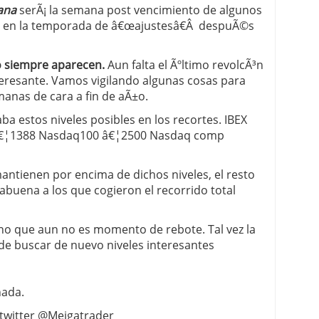
mana
serÃ¡ la semana post vencimiento de algunos
 en la temporada de â€œajustesâ€Â despuÃ©s
ro siempre aparecen.
Aun falta el Ãºltimo revolcÃ³n
teresante. Vamos vigilando algunas cosas para
anas de cara a fin de aÃ±o.
ba estos niveles posibles en los recortes. IBEX
€¦1388 Nasdaq100 â€¦2500 Nasdaq comp
 mantienen por encima de dichos niveles, el resto
abuena a los que cogieron el recorrido total
no que aun no es momento de rebote. Tal vez la
e buscar de nuevo niveles interesantes
nada.
twitter @Meigatrader