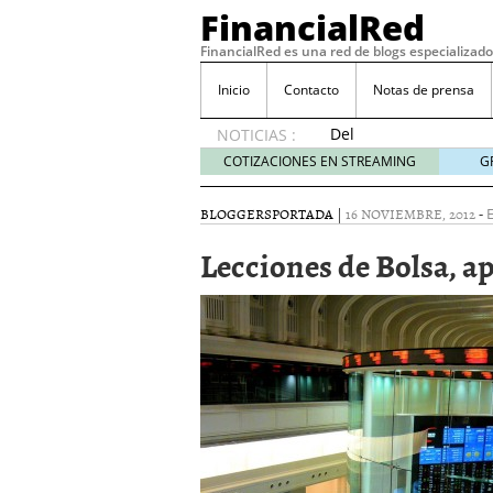
FinancialRed
FinancialRed es una red de blogs especializado
Inicio
Contacto
Notas de prensa
Del
NOTICIAS :
depósito
COTIZACIONES EN STREAMING
G
a la
diversificación:
BLOGGERS
PORTADA
|
16 NOVIEMBRE, 2012
-
E
cómo
está
Lecciones de Bolsa, apl
cambiando
la
gestión
del
ahorro
en
España
05/08/2026
Seguros de convenio en
descubren cuando ya e
ReseÃ±a de SIFX: Lo Qu