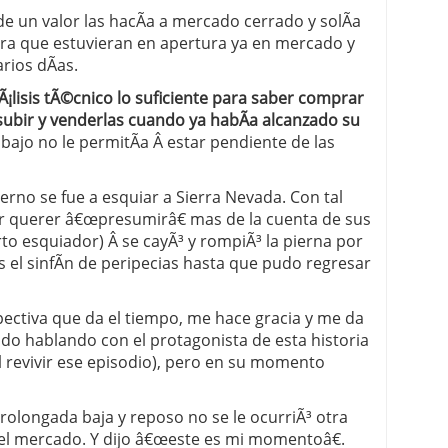
e un valor las hacÃ­a a mercado cerrado y solÃ­a
ara que estuvieran en apertura ya en mercado y
rios dÃ­as.
¡lisis tÃ©cnico lo suficiente para saber comprar
ubir y venderlas cuando ya habÃ­a alcanzado su
ajo no le permitÃ­a Â estar pendiente de las
erno se fue a esquiar a Sierra Nevada. Con tal
or querer â€œpresumirâ€ mas de la cuenta de sus
rto esquiador) Â se cayÃ³ y rompiÃ³ la pierna por
es el sinfÃ­n de peripecias hasta que pudo regresar
ectiva que da el tiempo, me hace gracia y me da
ado hablando con el protagonista de esta historia
l revivir ese episodio), pero en su momento
rolongada baja y reposo no se le ocurriÃ³ otra
 el mercado. Y dijo â€œeste es mi momentoâ€.