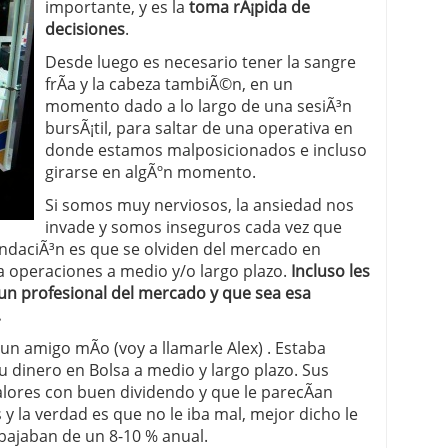
importante, y es la
toma rÃ¡pida de
decisiones
.
 proceso tradicional: ventajas reales para pymes
Desde luego es necesario tener la sangre
a mÃ©dica cuando trabajas por cuenta propia
frÃ­a y la cabeza tambiÃ©n, en un
momento dado a lo largo de una sesiÃ³n
bursÃ¡til, para saltar de una operativa en
donde estamos malposicionados e incluso
girarse en algÃºn momento.
Si somos muy nerviosos, la ansiedad nos
invade y somos inseguros cada vez que
daciÃ³n es que se olviden del mercado en
 a operaciones a medio y/o largo plazo.
Incluso les
un profesional del mercado y que sea esa
.
un amigo mÃ­o (voy a llamarle Alex) . Estaba
u dinero en Bolsa a medio y largo plazo. Sus
alores con buen dividendo y que le parecÃ­an
 y la verdad es que no le iba mal, mejor dicho le
bajaban de un 8-10 % anual.