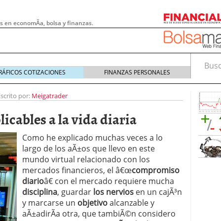
s en economÃ­a, bolsa y finanzas.
Busca
RÁFICOS COTIZACIONES
FINANZAS PERSONALES
scrito por:
Meigatrader
icables a la vida diaria
Como he explicado muchas veces a lo
largo de los aÃ±os que llevo en este
mundo virtual relacionado con los
mercados financieros, el â€œ
compromiso
diario
â€ con el mercado requiere mucha
disciplina
, guardar
los nervios
en un cajÃ³n
 pymes: la obligación que muchas empresas
y marcarse un
objetivo
alcanzable y
s demasiado tarde
20/07/2026
aÃ±adirÃ­a otra, que tambiÃ©n considero
e Deben Saber los Traders Mexicanos Antes de