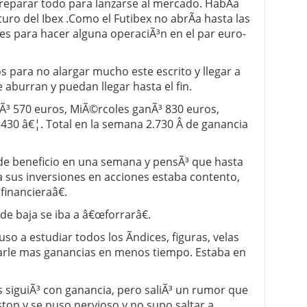
preparar todo para lanzarse al mercado. HabÃ­a
uro del Ibex .Como el Futibex no abrÃ­a hasta las
es para hacer alguna operaciÃ³n en el par euro-
s para no alargar mucho este escrito y llegar a
 aburran y puedan llegar hasta el fin.
Ã³ 570 euros, MiÃ©rcoles ganÃ³ 830 euros,
 430 â€¦. Total en la semana 2.730 Â de ganancia
 de beneficio en una semana y pensÃ³ que hasta
 sus inversiones en acciones estaba contento,
financieraâ€.
de baja se iba a â€œforrarâ€.
so a estudiar todos los Ã­ndices, figuras, velas
darle mas ganancias en menos tiempo. Estaba en
s siguiÃ³ con ganancia, pero saliÃ³ un rumor que
 stop y se puso nervioso y no supo saltar a