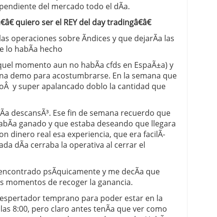
pendiente del mercado todo el dÃ­a.
€â€ quiero ser el REY del day tradingâ€â€
las operaciones sobre Ã­ndices y que dejarÃ­a las
e lo habÃ­a hecho
aquel momento aun no habÃ­a cfds en EspaÃ±a) y
na demo para acostumbrarse. En la semana que
oÂ y super apalancado doblo la cantidad que
Ã­a descansÃ³. Ese fin de semana recuerdo que
abÃ­a ganado y que estaba deseando que llegara
on dinero real esa experiencia, que era facilÃ­
da dÃ­a cerraba la operativa al cerrar el
encontrado psÃ­quicamente y me decÃ­a que
 los momentos de recoger la ganancia.
el despertador temprano para poder estar en la
 las 8:00, pero claro antes tenÃ­a que ver como