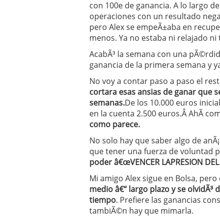
con 100e de ganancia. A lo largo de
operaciones con un resultado nega
pero Alex se empeÃ±aba en recuper
menos. Ya no estaba ni relajado ni 
AcabÃ³ la semana con una pÃ©rdida
ganancia de la primera semana y ya 
No voy a contar paso a paso el res
cortara esas ansias de ganar que s
semanas.
De los 10.000 euros inici
en la cuenta 2.500 euros.Â AhÃ­ c
como parece.
No solo hay que saber algo de anÃ¡
que tener una fuerza de voluntad p
poder â€œVENCER LAPRESION DEL
Mi amigo Alex sigue en Bolsa, pero
medio â€“ largo plazo y se olvidÃ³
tiempo
. Prefiere las ganancias cons
tambiÃ©n hay que mimarla.