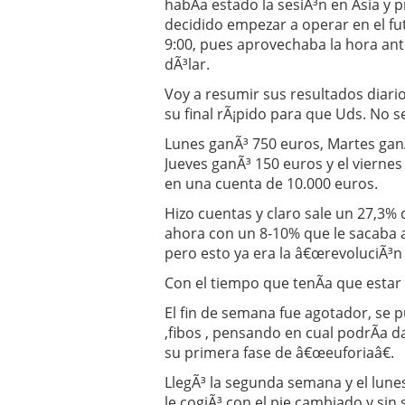
habÃ­a estado la sesiÃ³n en Asia y 
decidido empezar a operar en el fut
9:00, pues aprovechaba la hora ant
dÃ³lar.
Voy a resumir sus resultados diario
su final rÃ¡pido para que Uds. No se
Lunes ganÃ³ 750 euros, Martes gan
Jueves ganÃ³ 150 euros y el viernes
en una cuenta de 10.000 euros.
Hizo cuentas y claro sale un 27,3%
ahora con un 8-10% que le sacaba a
pero esto ya era la â€œrevoluciÃ³n 
Con el tiempo que tenÃ­a que estar 
El fin de semana fue agotador, se pu
,fibos , pensando en cual podrÃ­a 
su primera fase de â€œeuforiaâ€.
LlegÃ³ la segunda semana y el lune
le cogiÃ³ con el pie cambiado y sin