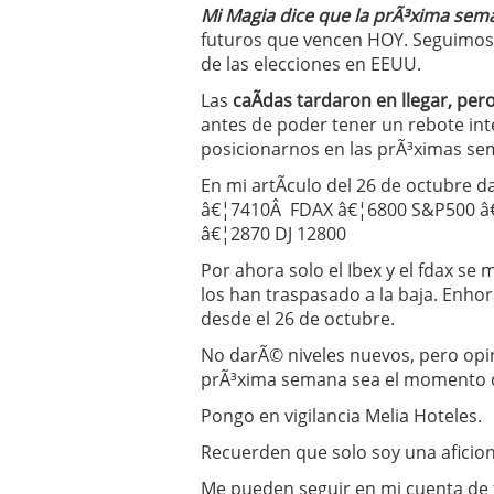
Mi Magia dice que la prÃ³xima se
futuros que vencen HOY. Seguimos
de las elecciones en EEUU.
Las
caÃ­das tardaron en llegar, pe
antes de poder tener un rebote in
posicionarnos en las prÃ³ximas sem
En mi artÃ­culo del 26 de octubre da
â€¦7410Â FDAX â€¦6800 S&P500 â
â€¦2870 DJ 12800
Por ahora solo el Ibex y el fdax se
los han traspasado a la baja. Enhor
desde el 26 de octubre.
No darÃ© niveles nuevos, pero opi
prÃ³xima semana sea el momento d
Pongo en vigilancia Melia Hoteles.
Recuerden que solo soy una aficio
Me pueden seguir en mi cuenta de 