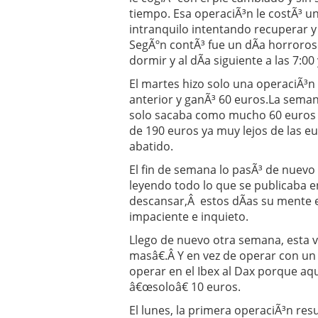
tiempo. Esa operaciÃ³n le costÃ³ u
intranquilo intentando recuperar y
SegÃºn contÃ³ fue un dÃ­a horroro
dormir y al dÃ­a siguiente a las 7:0
El martes hizo solo una operaciÃ³n
anterior y ganÃ³ 60 euros.La seman
solo sacaba como mucho 60 euros e
de 190 euros ya muy lejos de las e
abatido.
El fin de semana lo pasÃ³ de nuevo e
leyendo todo lo que se publicaba e
descansar,Â estos dÃ­as su mente 
impaciente e inquieto.
Llego de nuevo otra semana, esta 
masâ€.Â Y en vez de operar con un 
operar en el Ibex al Dax porque aq
â€œsoloâ€ 10 euros.
El lunes, la primera operaciÃ³n resu