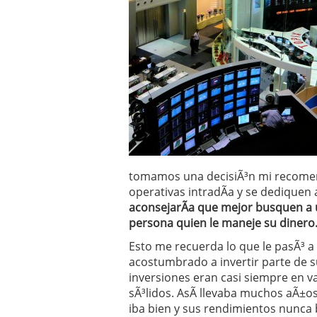
Operar
29/06/2026
Crear empresa online vs
29/05/2026
CÃ³mo afrontar una baj
26/05/2026
tomamos una decisiÃ³n mi recomen
operativas intradÃ­a y se dediquen
aconsejarÃ­a que mejor busquen a 
persona quien le maneje su dinero
Esto me recuerda lo que le pasÃ³ a 
acostumbrado a invertir parte de s
inversiones eran casi siempre en v
sÃ³lidos. AsÃ­ llevaba muchos aÃ±os
iba bien y sus rendimientos nunca 