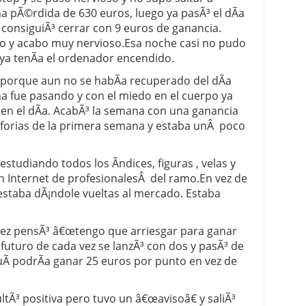
na pÃ©rdida de 630 euros, luego ya pasÃ³ el dÃ­a
 consiguiÃ³ cerrar con 9 euros de ganancia.
so y acabo muy nervioso.Esa noche casi no pudo
0 ya tenÃ­a el ordenador encendido.
 porque aun no se habÃ­a recuperado del dÃ­a
a fue pasando y con el miedo en el cuerpo ya
n el dÃ­a. AcabÃ³ la semana con una ganancia
uforias de la primera semana y estaba unÂ poco
studiando todos los Ã­ndices, figuras , velas y
n Internet de profesionalesÂ del ramo.En vez de
estaba dÃ¡ndole vueltas al mercado. Estaba
vez pensÃ³ â€œtengo que arriesgar para ganar
futuro de cada vez se lanzÃ³ con dos y pasÃ³ de
uÃ­ podrÃ­a ganar 25 euros por punto en vez de
ltÃ³ positiva pero tuvo un â€œavisoâ€ y saliÃ³