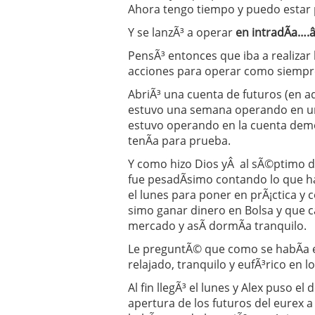
Ahora tengo tiempo y puedo estar 
Y se lanzÃ³ a operar
en intradÃ­a….â
PensÃ³ entonces que iba a realizar 
acciones para operar como siempr
AbriÃ³ una cuenta de futuros (en 
estuvo una semana operando en u
estuvo operando en la cuenta dem
tenÃ­a para prueba.
Y como hizo Dios yÂ al sÃ©ptimo d
fue pesadÃ­simo contando lo que h
el lunes para poner en prÃ¡ctica y c
simo ganar dinero en Bolsa y que ca
mercado y asÃ­ dormÃ­a tranquilo.
Le preguntÃ© que como se habÃ­a 
relajado, tranquilo y eufÃ³rico en
Al fin llegÃ³ el lunes y Alex puso 
apertura de los futuros del eurex a