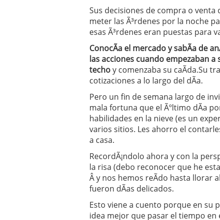
Sus decisiones de compra o venta d
meter las Ã³rdenes por la noche p
esas Ã³rdenes eran puestas para va
ConocÃ­a el mercado y sabÃ­a de anÃ
las acciones cuando empezaban a s
techo
y comenzaba su caÃ­da.Su trab
cotizaciones a lo largo del dÃ­a.
Pero un fin de semana largo de invi
mala fortuna que el Ãºltimo dÃ­a p
habilidades en la nieve (es un expe
varios sitios. Les ahorro el contarl
a casa.
RecordÃ¡ndolo ahora y con la persp
la risa (debo reconocer que he est
Â y nos hemos reÃ­do hasta llorar a
fueron dÃ­as delicados.
Esto viene a cuento porque en su p
idea mejor que pasar el tiempo en