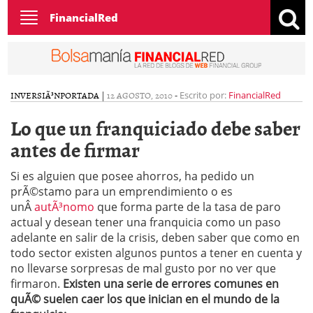
Toggle
FinancialRed
navigation
INVERSIÃ³N
PORTADA
|
12 AGOSTO, 2010
-
Escrito por:
FinancialRed
Lo que un franquiciado debe saber
antes de firmar
Si es alguien que posee ahorros, ha pedido un
prÃ©stamo para un emprendimiento o es
unÂ
autÃ³nomo
que forma parte de la tasa de paro
actual y desean tener una franquicia como un paso
adelante en salir de la crisis, deben saber que como en
todo sector existen algunos puntos a tener en cuenta y
no llevarse sorpresas de mal gusto por no ver que
firmaron.
Existen una serie de errores comunes en
quÃ© suelen caer los que inician en el mundo de la