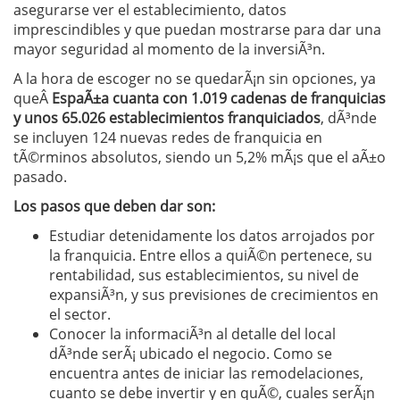
asegurarse ver el establecimiento, datos
imprescindibles y que puedan mostrarse para dar una
mayor seguridad al momento de la inversiÃ³n.
A la hora de escoger no se quedarÃ¡n sin opciones, ya
queÂ
EspaÃ±a cuanta con 1.019 cadenas de franquicias
y unos 65.026 establecimientos franquiciados
, dÃ³nde
se incluyen 124 nuevas redes de franquicia en
tÃ©rminos absolutos, siendo un 5,2% mÃ¡s que el aÃ±o
pasado.
Los pasos que deben dar son:
Estudiar detenidamente los datos arrojados por
la franquicia. Entre ellos a quiÃ©n pertenece, su
rentabilidad, sus establecimientos, su nivel de
expansiÃ³n, y sus previsiones de crecimientos en
el sector.
Conocer la informaciÃ³n al detalle del local
dÃ³nde serÃ¡ ubicado el negocio. Como se
encuentra antes de iniciar las remodelaciones,
cuanto se debe invertir y en quÃ©, cuales serÃ¡n