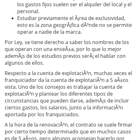
los gastos fijos suelen ser el alquiler del local y el
personal.
Estudiar previamente el Ã¡rea de exclusividad,
esto es la zona geogrÃ¡fica dÃ³nde no se permite
operar a nadie de la marca.
Por Ley, se tiene derecho a saber los nombres de los
que operan con una enseÃ±a, por lo que lo mejor
ademÃ¡s de los estudios previos serÃ¡ el hablar con
algunos de ellos.
Respecto a la cuenta de explotaciÃ³n, muchas veces el
franquiciador da la cuenta de explotaciÃ³n a 5 aÃ±os
vista. Uno de los consejos es trabajar la cuenta de
explotaciÃ³n y plantear los diferentes tipos de
circunstancias que pueden darse, ademÃ¡s de incluir
ciertos gastos, los salarios, junto a la informaciÃ³n
aportada por los franquiciados.
A la hora de la renovaciÃ³n, el contrato se suele firmar
por cierto tiempo determinado que en muchos casos
es de 5 aÃ±os, pero algunos aconsejan hacerlo por