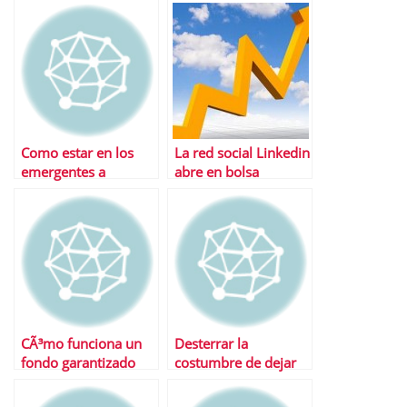
convertibles?
Como estar en los
La red social Linkedin
emergentes a
abre en bolsa
travÃ©s de Europa y
cotizando por las
Estados Unidos
nubes | ValoraciÃ³n y
mÃºltiplos
CÃ³mo funciona un
Desterrar la
fondo garantizado
costumbre de dejar
las cosas para
luegoâ€¦