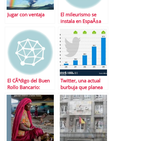
Jugar con ventaja
El mileurismo se
instala en EspaÃ±a
El CÃ³digo del Buen
Twitter, una actual
Rollo Bancario:
burbuja que planea
Â¿alguna verdadera
salir a bolsa en 2014.
mejora para el
cliente?