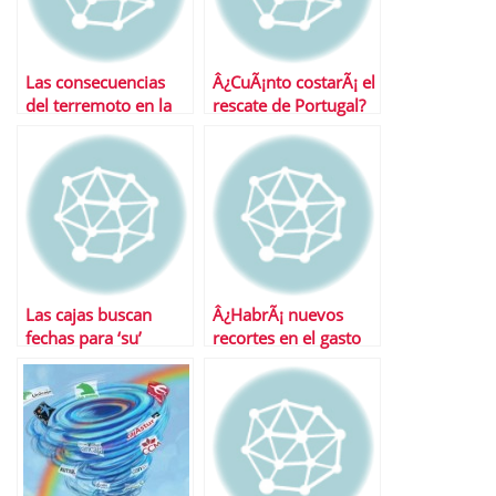
Las consecuencias
Â¿CuÃ¡nto costarÃ¡ el
del terremoto en la
rescate de Portugal?
economÃ­a global
Las cajas buscan
Â¿HabrÃ¡ nuevos
fechas para ‘su’
recortes en el gasto
temporada de salidas
del Gobierno?
a bolsa