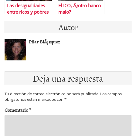
Las desigualdades
El ICO, Â¿otro banco
entre ricos y pobres
malo?
alcanzan el nivel
Autor
mÃ¡s alto en 20
aÃ±os, segÃºn Save
The Children
Pilar BlÃ¡zquez
Deja una respuesta
Tu dirección de correo electrónico no será publicada.
Los campos
obligatorios están marcados con
*
Comentario
*