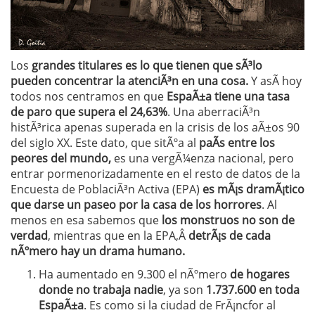
Los
grandes titulares es lo que tienen que sÃ³lo
pueden concentrar la atenciÃ³n en una cosa.
Y asÃ­ hoy
todos nos centramos en que
EspaÃ±a tiene una tasa
de paro que supera el 24,63%
. Una aberraciÃ³n
histÃ³rica apenas superada en la crisis de los aÃ±os 90
del siglo XX. Este dato, que sitÃºa al
paÃ­s entre los
peores del mundo,
es una vergÃ¼enza nacional, pero
entrar pormenorizadamente en el resto de datos de la
Encuesta de PoblaciÃ³n Activa (EPA)
es mÃ¡s dramÃ¡tico
que darse un paseo por la casa de los horrores
. Al
menos en esa sabemos que
los monstruos no son de
verdad
, mientras que en la EPA,Â
detrÃ¡s de cada
nÃºmero hay un drama humano.
Ha aumentado en 9.300 el nÃºmero
de hogares
donde no trabaja nadie
, ya son
1.737.600 en toda
EspaÃ±a
. Es como si la ciudad de FrÃ¡ncfor al