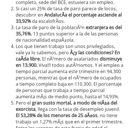
completo, sede del BCE, estuviera sin empleo.
Si casi un 25% de tasa de paro parece de locos,
descubrir en
AndalucÃ­a el porcentaje asciende al
33,92%
da escalofrÃ­os.
La tasa de paro de la poblaciÃ³n
extranjera es del
35,76%
, 13 puntos superior a la de las personas
de nacionalidad espaÃ±ola.
Los que tienen trabajo son unos privilegiados,
vale ya lo sabemos, pero
Â¿y las condiciones? En
caÃ­da libre.
El nÃºmero de asalariados
disminuye
en 13.900.
Viva!!! todos autÃ³nomos. Y el empleo a
tiempo parcial aumenta este trimestre en 94.300
personas, mientras que el nÃºmero de ocupados
a tiempo completo baja en 110.300. El porcentaje
de personas que trabaja a tiempo parcial
aumenta mÃ¡s de medio punto, hasta el 14,93%.
Pero el
gran susto mortal, a modo de niÃ±a del
exorcista
, llega con la tasa de desempleo juvenil.
El 53,28% de los menores de 25 aÃ±os
, no tiene
trabajo un 1,27% mÃ¡s que en el primer trimestre.