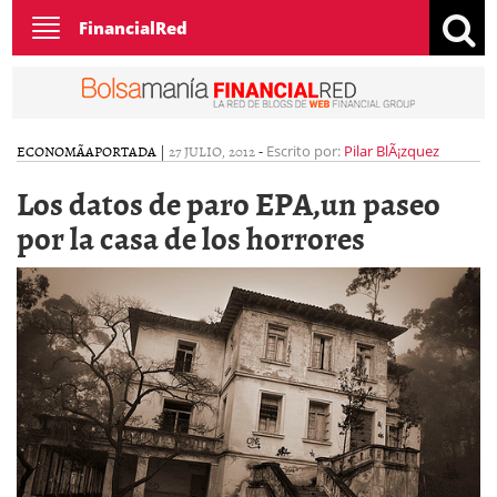
Toggle
FinancialRed
navigation
ECONOMÃ­A
PORTADA
|
27 JULIO, 2012
-
Escrito por:
Pilar BlÃ¡zquez
Los datos de paro EPA,un paseo
por la casa de los horrores